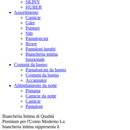
SKINY
HUBER
Assortimento
Camicie
Gilet
Punture
Slip
Pantaloncini
Boxer
Pantaloni lunghi
Biancheria intima
funzionale
Costumi da bagno
Pantaloncini da bagno
Costumi da bagno
Accappatoi
Abbigliamento da notte
Pigiama
Camicie da notte
Camicie
Pantaloni
Biancheria Intima di Qualità
Premium per l'Uomo Moderno La
biancheria intima rappresenta il