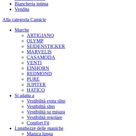
Biancheria intima
Vendita
Alla categoria Camicie
Marche
ARTIGIANO
OLYMP
SEIDENSTICKER
MARVELIS
CASAMODA
VENTI
EINHORN
REDMOND
PURE
JUPITER
HATICO
Si adatta a
Vestibilità extra slim
Vestibilità slim
Vestibilità su misura
Vestibilità regolare
Comfort Fit
Lunghezze delle maniche
Manica lunga