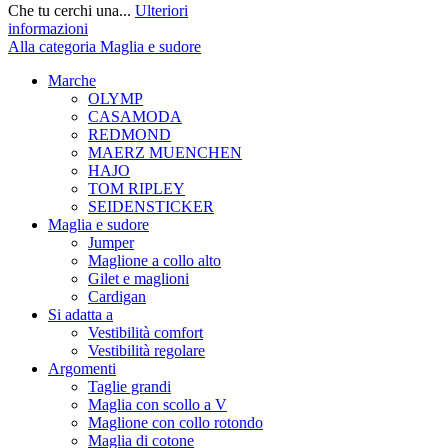
Che tu cerchi una...
Ulteriori
informazioni
Alla categoria Maglia e sudore
Marche
OLYMP
CASAMODA
REDMOND
MAERZ MUENCHEN
HAJO
TOM RIPLEY
SEIDENSTICKER
Maglia e sudore
Jumper
Maglione a collo alto
Gilet e maglioni
Cardigan
Si adatta a
Vestibilità comfort
Vestibilità regolare
Argomenti
Taglie grandi
Maglia con scollo a V
Maglione con collo rotondo
Maglia di cotone