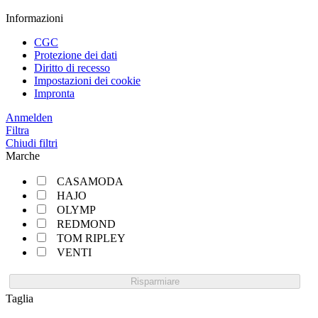
Informazioni
CGC
Protezione dei dati
Diritto di recesso
Impostazioni dei cookie
Impronta
Anmelden
Filtra
Chiudi filtri
Marche
CASAMODA
HAJO
OLYMP
REDMOND
TOM RIPLEY
VENTI
Risparmiare
Taglia