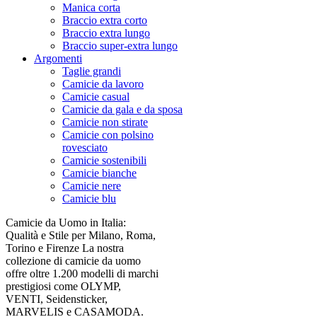
Manica corta
Braccio extra corto
Braccio extra lungo
Braccio super-extra lungo
Argomenti
Taglie grandi
Camicie da lavoro
Camicie casual
Camicie da gala e da sposa
Camicie non stirate
Camicie con polsino
rovesciato
Camicie sostenibili
Camicie bianche
Camicie nere
Camicie blu
Camicie da Uomo in Italia:
Qualità e Stile per Milano, Roma,
Torino e Firenze La nostra
collezione di camicie da uomo
offre oltre 1.200 modelli di marchi
prestigiosi come OLYMP,
VENTI, Seidensticker,
MARVELIS e CASAMODA.