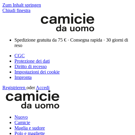
Zum Inhalt springen
Chiudi finestra
Spedizione gratuita da 75 € · Consegna rapida · 30 giorni di
reso
CGC
Protezione dei dati
Diritto di recesso
Impostazioni dei cookie
Impronta
Registrieren
oder
Accedi
Nuovo
Camicie
Maglia e sudore
Polo e magliette