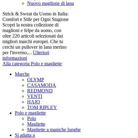
Nuovo maglione di lana
Strick & Sweat da Uomo in Italia:
Comfort e Stile per Ogni Stagione
Scopri la nostra collezione di
maglioni e felpe da uomo, con
oltre 220 articoli selezionati dai
migliori marchi europei. Che tu
cerchi un pullover in lana merino
per l'inverno,...
Ulteriori
informazioni
Alla categoria Polo e magliette
Marche
OLYMP
CASAMODA
REDMOND
VENTI
HAJO
TOM RIPLEY
Polo e magliette
Polo
Magliette
Magliette a maniche lunghe
Si adatta a