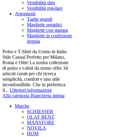
Vestibilità slim
Vestibilità regolare
Argomenti
Taglie grandi
Magliette semplici
Magliette con stampa
Magliette in confezione
doppia
Polos e T-Shirt da Uomo in Italia:
Stile Casual Perfetto per Milano,
Roma e Oltre La nostra collezione
di polos e t-shirt da uomo offre 34
articoli curati per chi ricerca
semplicità, comfort e uno stile
inconfondibile. Che tu preferisca
il...
Ulteriori informazioni
Alla categoria Biancheria intima
Marche
SCHIESSER
OLAF BENZ
MANSTORE
NOVILA
HOM