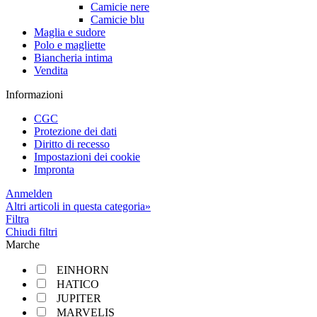
Camicie nere
Camicie blu
Maglia e sudore
Polo e magliette
Biancheria intima
Vendita
Informazioni
CGC
Protezione dei dati
Diritto di recesso
Impostazioni dei cookie
Impronta
Anmelden
Altri articoli in questa categoria»
Filtra
Chiudi filtri
Marche
EINHORN
HATICO
JUPITER
MARVELIS