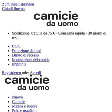
Zum Inhalt springen
Chiudi finestra
Spedizione gratuita da 75 € · Consegna rapida · 30 giorni di
reso
CGC
Protezione dei dati
Diritto di recesso
Impostazioni dei cookie
Impronta
Registrieren
oder
Accedi
Nuovo
Camicie
Maglia e sudore
Polo e magliette