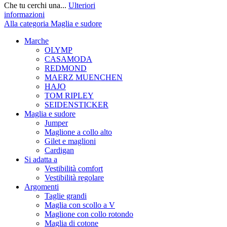
Che tu cerchi una...
Ulteriori
informazioni
Alla categoria Maglia e sudore
Marche
OLYMP
CASAMODA
REDMOND
MAERZ MUENCHEN
HAJO
TOM RIPLEY
SEIDENSTICKER
Maglia e sudore
Jumper
Maglione a collo alto
Gilet e maglioni
Cardigan
Si adatta a
Vestibilità comfort
Vestibilità regolare
Argomenti
Taglie grandi
Maglia con scollo a V
Maglione con collo rotondo
Maglia di cotone