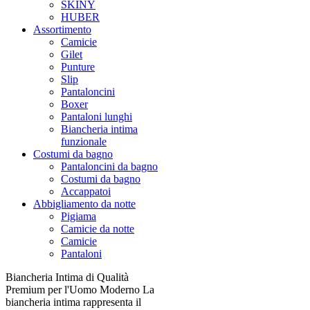
SKINY
HUBER
Assortimento
Camicie
Gilet
Punture
Slip
Pantaloncini
Boxer
Pantaloni lunghi
Biancheria intima
funzionale
Costumi da bagno
Pantaloncini da bagno
Costumi da bagno
Accappatoi
Abbigliamento da notte
Pigiama
Camicie da notte
Camicie
Pantaloni
Biancheria Intima di Qualità
Premium per l'Uomo Moderno La
biancheria intima rappresenta il