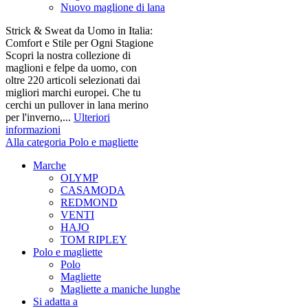
Nuovo maglione di lana
Strick & Sweat da Uomo in Italia:
Comfort e Stile per Ogni Stagione
Scopri la nostra collezione di
maglioni e felpe da uomo, con
oltre 220 articoli selezionati dai
migliori marchi europei. Che tu
cerchi un pullover in lana merino
per l'inverno,...
Ulteriori
informazioni
Alla categoria Polo e magliette
Marche
OLYMP
CASAMODA
REDMOND
VENTI
HAJO
TOM RIPLEY
Polo e magliette
Polo
Magliette
Magliette a maniche lunghe
Si adatta a