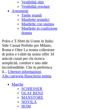
Vestibilità slim
Vestibilità regolare
Argomenti
Taglie grandi
Magliette semplici
Magliette con stampa
Magliette in confezione
doppia
Polos e T-Shirt da Uomo in Italia:
Stile Casual Perfetto per Milano,
Roma e Oltre La nostra collezione
di polos e t-shirt da uomo offre 34
articoli curati per chi ricerca
semplicità, comfort e uno stile
inconfondibile. Che tu preferisca
il...
Ulteriori informazioni
Alla categoria Biancheria intima
Marche
SCHIESSER
OLAF BENZ
MANSTORE
NOVILA
HOM