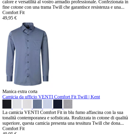
calore e versatilità al vostro armadio professionale. Confezionata in
fine cotone con una trama Twill che garantisce resistenza e una...
Comfort Fit
49,95 €
Manica extra corta
Camicia da ufficio VENTI Comfort Fit
Twill | Kent
La camicia VENTI Comfort Fit in blu fumo affascina con la sua
tonalità contemporanea e sofisticata. Realizzata in cotone di qualità
superiore, questa camicia presenta una tessitura Twill che dona...
Comfort Fit
49,95 €