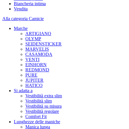
Biancheria intima
Vendita
Alla categoria Camicie
Marche
ARTIGIANO
OLYMP
SEIDENSTICKER
MARVELIS
CASAMODA
VENTI
EINHORN
REDMOND
PURE
JUPITER
HATICO
Si adatta a
Vestibilità extra slim
Vestibilità slim
Vestibilità su misura
Vestibilità regolare
Comfort Fit
Lunghezze delle maniche
Manica lunga