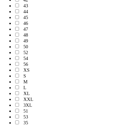
43
44
45
46
47
48
49
50
52
54
56
XS
S
M
L
XL
XXL
3XL
51
53
35