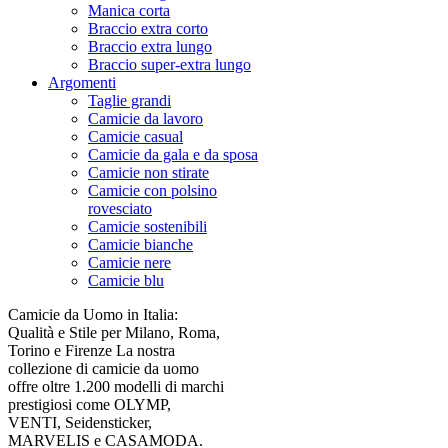
Manica corta
Braccio extra corto
Braccio extra lungo
Braccio super-extra lungo
Argomenti
Taglie grandi
Camicie da lavoro
Camicie casual
Camicie da gala e da sposa
Camicie non stirate
Camicie con polsino
rovesciato
Camicie sostenibili
Camicie bianche
Camicie nere
Camicie blu
Camicie da Uomo in Italia:
Qualità e Stile per Milano, Roma,
Torino e Firenze La nostra
collezione di camicie da uomo
offre oltre 1.200 modelli di marchi
prestigiosi come OLYMP,
VENTI, Seidensticker,
MARVELIS e CASAMODA.