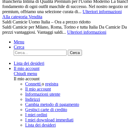
Biancheria Intima di Qualità Premium per l'Uomo Moderno La biancher
fondamento di ogni outfit maschile di successo. Nel nostro negozio on
premium, offriamo una selezione curata di...
Ulteriori informazioni
Alla categoria Vendita
Saldi Camicie Uomo Italia – Ora a prezzo ridotto
Saldi Camicie per Milano, Roma, Torino e tutta Italia Da Camici
prezzi vantaggiosi. Vantaggi saldi...
Ulteriori informazioni
Menu
Cerca
Cerca
Lista dei desideri
Il mio account
Chiudi menu
Il mio account
Connetti
o
registra
Il mio account
Informazioni utente
Indirizzi
Cambia metodo di pagamento
Gestisci carte di credito
I miei ordini
I miei download immediati
Lista dei desideri