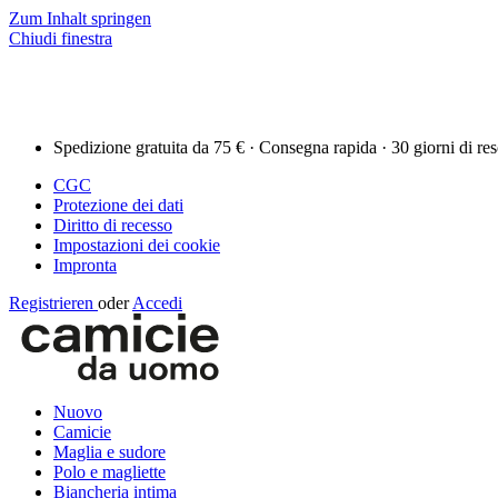
Zum Inhalt springen
Chiudi finestra
Spedizione gratuita da 75 € · Consegna rapida · 30 giorni di re
CGC
Protezione dei dati
Diritto di recesso
Impostazioni dei cookie
Impronta
Registrieren
oder
Accedi
Nuovo
Camicie
Maglia e sudore
Polo e magliette
Biancheria intima