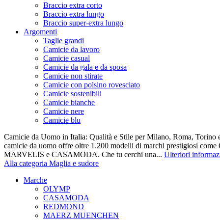
Braccio extra corto
Braccio extra lungo
Braccio super-extra lungo
Argomenti
Taglie grandi
Camicie da lavoro
Camicie casual
Camicie da gala e da sposa
Camicie non stirate
Camicie con polsino rovesciato
Camicie sostenibili
Camicie bianche
Camicie nere
Camicie blu
Camicie da Uomo in Italia: Qualità e Stile per Milano, Roma, Torino e
camicie da uomo offre oltre 1.200 modelli di marchi prestigiosi co
MARVELIS e CASAMODA. Che tu cerchi una...
Ulteriori informaz
Alla categoria Maglia e sudore
Marche
OLYMP
CASAMODA
REDMOND
MAERZ MUENCHEN