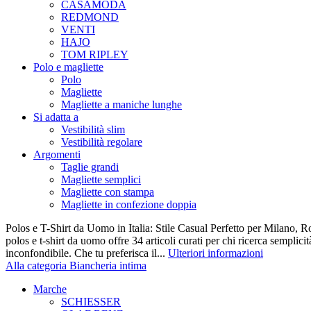
CASAMODA
REDMOND
VENTI
HAJO
TOM RIPLEY
Polo e magliette
Polo
Magliette
Magliette a maniche lunghe
Si adatta a
Vestibilità slim
Vestibilità regolare
Argomenti
Taglie grandi
Magliette semplici
Magliette con stampa
Magliette in confezione doppia
Polos e T-Shirt da Uomo in Italia: Stile Casual Perfetto per Milano, R
polos e t-shirt da uomo offre 34 articoli curati per chi ricerca semplicit
inconfondibile. Che tu preferisca il...
Ulteriori informazioni
Alla categoria Biancheria intima
Marche
SCHIESSER