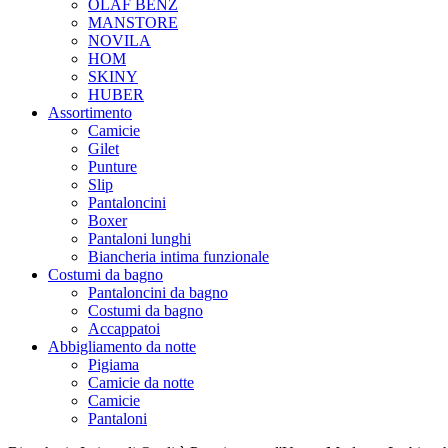
OLAF BENZ
MANSTORE
NOVILA
HOM
SKINY
HUBER
Assortimento
Camicie
Gilet
Punture
Slip
Pantaloncini
Boxer
Pantaloni lunghi
Biancheria intima funzionale
Costumi da bagno
Pantaloncini da bagno
Costumi da bagno
Accappatoi
Abbigliamento da notte
Pigiama
Camicie da notte
Camicie
Pantaloni