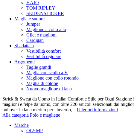
HAJO
TOM RIPLEY
SEIDENSTICKER
Maglia e sudore
Jumper
Maglione a collo alto
Gilet e maglioni
Cardigan
Si adatta a
Vestibilità comfort
Vestibilità regolare
Argomenti
Taglie grandi
Maglia con scollo a V
Maglione con collo rotondo
Maglia di cotone
Nuovo maglione di lana
Strick & Sweat da Uomo in Italia: Comfort e Stile per Ogni Stagione S
maglioni e felpe da uomo, con oltre 220 articoli selezionati dai miglio
pullover in lana merino per l'inverno,...
Ulteriori informazioni
Alla categoria Polo e magliette
Marche
OLYMP