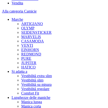
Vendita
Alla categoria Camicie
Marche
ARTIGIANO
OLYMP
SEIDENSTICKER
MARVELIS
CASAMODA
VENTI
EINHORN
REDMOND
PURE
JUPITER
HATICO
Si adatta a
Vestibilità extra slim
Vestibilità slim
Vestibilità su misura
Vestibilità regolare
Comfort Fit
Lunghezze delle maniche
Manica lunga
Manica corta