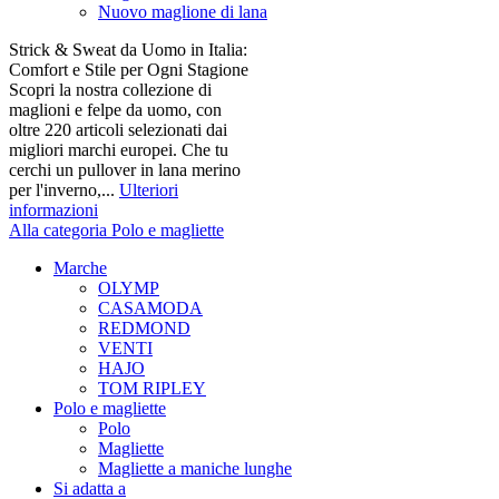
Nuovo maglione di lana
Strick & Sweat da Uomo in Italia:
Comfort e Stile per Ogni Stagione
Scopri la nostra collezione di
maglioni e felpe da uomo, con
oltre 220 articoli selezionati dai
migliori marchi europei. Che tu
cerchi un pullover in lana merino
per l'inverno,...
Ulteriori
informazioni
Alla categoria Polo e magliette
Marche
OLYMP
CASAMODA
REDMOND
VENTI
HAJO
TOM RIPLEY
Polo e magliette
Polo
Magliette
Magliette a maniche lunghe
Si adatta a