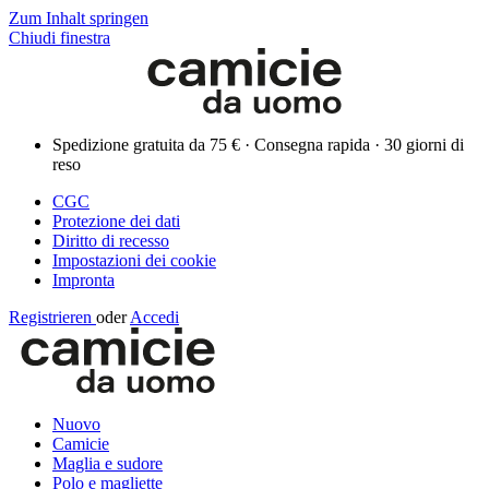
Zum Inhalt springen
Chiudi finestra
Spedizione gratuita da 75 € · Consegna rapida · 30 giorni di
reso
CGC
Protezione dei dati
Diritto di recesso
Impostazioni dei cookie
Impronta
Registrieren
oder
Accedi
Nuovo
Camicie
Maglia e sudore
Polo e magliette