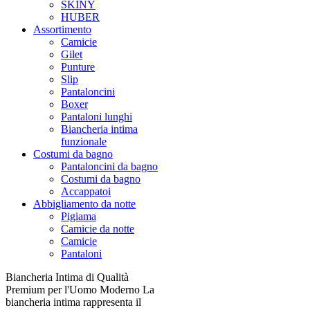
SKINY
HUBER
Assortimento
Camicie
Gilet
Punture
Slip
Pantaloncini
Boxer
Pantaloni lunghi
Biancheria intima
funzionale
Costumi da bagno
Pantaloncini da bagno
Costumi da bagno
Accappatoi
Abbigliamento da notte
Pigiama
Camicie da notte
Camicie
Pantaloni
Biancheria Intima di Qualità
Premium per l'Uomo Moderno La
biancheria intima rappresenta il