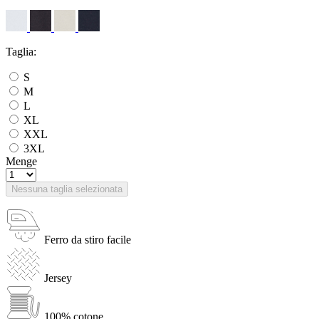
Taglia:
S
M
L
XL
XXL
3XL
Menge
Nessuna taglia selezionata
Ferro da stiro facile
Jersey
100% cotone