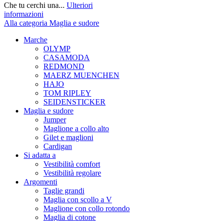
Che tu cerchi una...
Ulteriori
informazioni
Alla categoria Maglia e sudore
Marche
OLYMP
CASAMODA
REDMOND
MAERZ MUENCHEN
HAJO
TOM RIPLEY
SEIDENSTICKER
Maglia e sudore
Jumper
Maglione a collo alto
Gilet e maglioni
Cardigan
Si adatta a
Vestibilità comfort
Vestibilità regolare
Argomenti
Taglie grandi
Maglia con scollo a V
Maglione con collo rotondo
Maglia di cotone