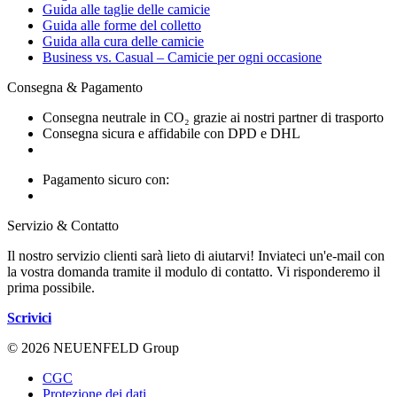
Guida alle taglie delle camicie
Guida alle forme del colletto
Guida alla cura delle camicie
Business vs. Casual – Camicie per ogni occasione
Consegna & Pagamento
Consegna neutrale in CO₂ grazie ai nostri partner di trasporto
Consegna sicura e affidabile con DPD e DHL
Pagamento sicuro con:
Servizio & Contatto
Il nostro servizio clienti sarà lieto di aiutarvi! Inviateci un'e-mail con
la vostra domanda tramite il modulo di contatto. Vi risponderemo il
prima possibile.
Scrivici
© 2026 NEUENFELD Group
CGC
Protezione dei dati