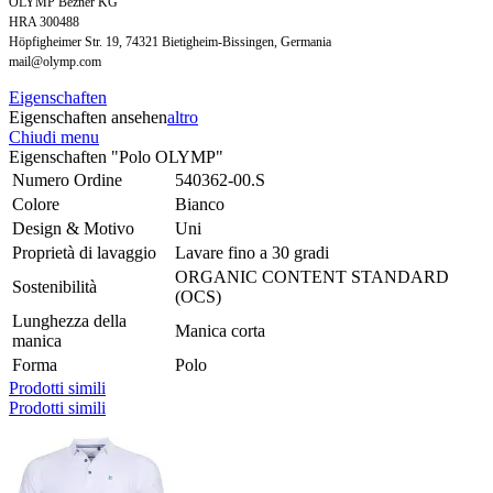
OLYMP Bezner KG
HRA 300488
Höpfigheimer Str. 19, 74321 Bietigheim-Bissingen, Germania
mail@olymp.com
Eigenschaften
Eigenschaften ansehen
altro
Chiudi menu
Eigenschaften "Polo OLYMP"
Numero Ordine
540362-00.S
Colore
Bianco
Design & Motivo
Uni
Proprietà di lavaggio
Lavare fino a 30 gradi
ORGANIC CONTENT STANDARD
Sostenibilità
(OCS)
Lunghezza della
Manica corta
manica
Forma
Polo
Prodotti simili
Prodotti simili