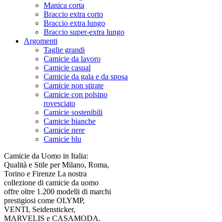
Manica corta
Braccio extra corto
Braccio extra lungo
Braccio super-extra lungo
Argomenti
Taglie grandi
Camicie da lavoro
Camicie casual
Camicie da gala e da sposa
Camicie non stirate
Camicie con polsino
rovesciato
Camicie sostenibili
Camicie bianche
Camicie nere
Camicie blu
Camicie da Uomo in Italia:
Qualità e Stile per Milano, Roma,
Torino e Firenze La nostra
collezione di camicie da uomo
offre oltre 1.200 modelli di marchi
prestigiosi come OLYMP,
VENTI, Seidensticker,
MARVELIS e CASAMODA.