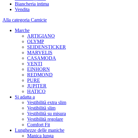
Biancheria intima
Vendita
Alla categoria Camicie
Marche
ARTIGIANO
OLYMP
SEIDENSTICKER
MARVELIS
CASAMODA
VENTI
EINHORN
REDMOND
PURE
JUPITER
HATICO
Si adatta a
Vestibilità extra slim
Vestibilità slim
Vestibilità su misura
Vestibilità regolare
Comfort Fit
Lunghezze delle maniche
Manica lunga