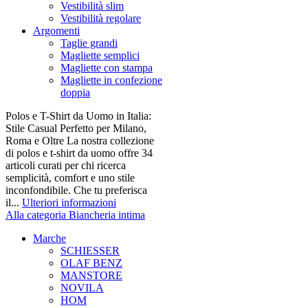
Vestibilità slim
Vestibilità regolare
Argomenti
Taglie grandi
Magliette semplici
Magliette con stampa
Magliette in confezione
doppia
Polos e T-Shirt da Uomo in Italia:
Stile Casual Perfetto per Milano,
Roma e Oltre La nostra collezione
di polos e t-shirt da uomo offre 34
articoli curati per chi ricerca
semplicità, comfort e uno stile
inconfondibile. Che tu preferisca
il...
Ulteriori informazioni
Alla categoria Biancheria intima
Marche
SCHIESSER
OLAF BENZ
MANSTORE
NOVILA
HOM