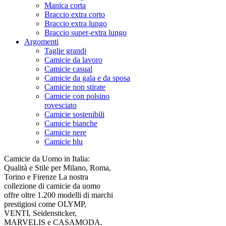
Manica corta
Braccio extra corto
Braccio extra lungo
Braccio super-extra lungo
Argomenti
Taglie grandi
Camicie da lavoro
Camicie casual
Camicie da gala e da sposa
Camicie non stirate
Camicie con polsino
rovesciato
Camicie sostenibili
Camicie bianche
Camicie nere
Camicie blu
Camicie da Uomo in Italia:
Qualità e Stile per Milano, Roma,
Torino e Firenze La nostra
collezione di camicie da uomo
offre oltre 1.200 modelli di marchi
prestigiosi come OLYMP,
VENTI, Seidensticker,
MARVELIS e CASAMODA.