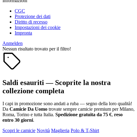
Informazioni
CGC
Protezione dei dati
Diritto di recesso
Impostazioni dei cookie
Impronta
Anmelden
Nessun risultato trovato per il filtro!
Saldi esauriti — Scoprite la nostra
collezione completa
I capi in promozione sono andati a ruba — segno della loro qualità!
Da
Camicie Da Uomo
trovate sempre camicie premium per Milano,
Roma, Torino e tutta Italia.
Spedizione gratuita da 75 €
,
reso
entro 30 giorni
.
Scopri le camicie
Novità
Maglieria
Polo & T-Shirt