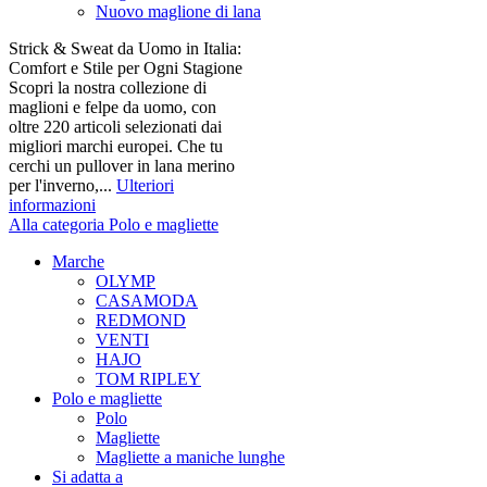
Nuovo maglione di lana
Strick & Sweat da Uomo in Italia:
Comfort e Stile per Ogni Stagione
Scopri la nostra collezione di
maglioni e felpe da uomo, con
oltre 220 articoli selezionati dai
migliori marchi europei. Che tu
cerchi un pullover in lana merino
per l'inverno,...
Ulteriori
informazioni
Alla categoria Polo e magliette
Marche
OLYMP
CASAMODA
REDMOND
VENTI
HAJO
TOM RIPLEY
Polo e magliette
Polo
Magliette
Magliette a maniche lunghe
Si adatta a