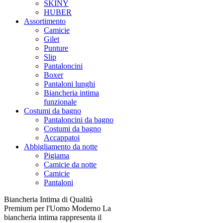
SKINY
HUBER
Assortimento
Camicie
Gilet
Punture
Slip
Pantaloncini
Boxer
Pantaloni lunghi
Biancheria intima
funzionale
Costumi da bagno
Pantaloncini da bagno
Costumi da bagno
Accappatoi
Abbigliamento da notte
Pigiama
Camicie da notte
Camicie
Pantaloni
Biancheria Intima di Qualità
Premium per l'Uomo Moderno La
biancheria intima rappresenta il