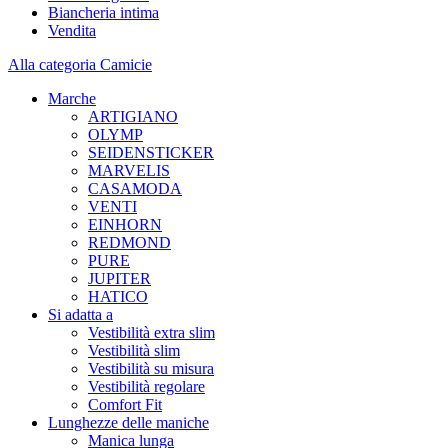
Biancheria intima
Vendita
Alla categoria Camicie
Marche
ARTIGIANO
OLYMP
SEIDENSTICKER
MARVELIS
CASAMODA
VENTI
EINHORN
REDMOND
PURE
JUPITER
HATICO
Si adatta a
Vestibilità extra slim
Vestibilità slim
Vestibilità su misura
Vestibilità regolare
Comfort Fit
Lunghezze delle maniche
Manica lunga