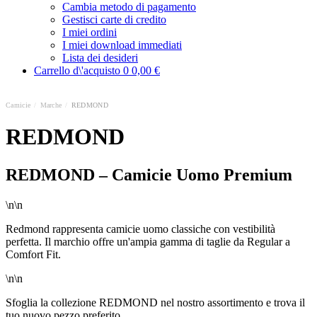
Cambia metodo di pagamento
Gestisci carte di credito
I miei ordini
I miei download immediati
Lista dei desideri
Carrello d\'acquisto
0
0,00 €
Camicie
/
Marche
/
REDMOND
REDMOND
REDMOND – Camicie Uomo Premium
\n\n
Redmond rappresenta camicie uomo classiche con vestibilità
perfetta. Il marchio offre un'ampia gamma di taglie da Regular a
Comfort Fit.
\n\n
Sfoglia la collezione REDMOND nel nostro assortimento e trova il
tuo nuovo pezzo preferito.