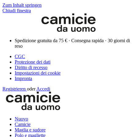
Zum Inhalt springen
Chiudi finestra
Spedizione gratuita da 75 € · Consegna rapida · 30 giorni di
reso
CGC
Protezione dei dati
Diritto di recesso
Impostazioni dei cookie
Impronta
Registrieren
oder
Accedi
Nuovo
Camicie
Maglia e sudore
Polo e magliette