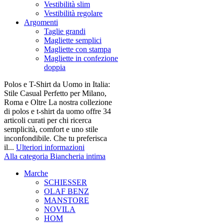
Vestibilità slim
Vestibilità regolare
Argomenti
Taglie grandi
Magliette semplici
Magliette con stampa
Magliette in confezione
doppia
Polos e T-Shirt da Uomo in Italia:
Stile Casual Perfetto per Milano,
Roma e Oltre La nostra collezione
di polos e t-shirt da uomo offre 34
articoli curati per chi ricerca
semplicità, comfort e uno stile
inconfondibile. Che tu preferisca
il...
Ulteriori informazioni
Alla categoria Biancheria intima
Marche
SCHIESSER
OLAF BENZ
MANSTORE
NOVILA
HOM