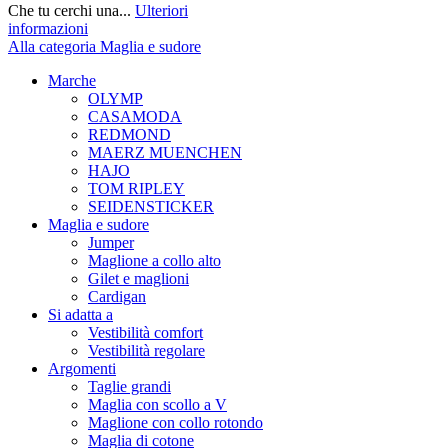
Che tu cerchi una...
Ulteriori
informazioni
Alla categoria Maglia e sudore
Marche
OLYMP
CASAMODA
REDMOND
MAERZ MUENCHEN
HAJO
TOM RIPLEY
SEIDENSTICKER
Maglia e sudore
Jumper
Maglione a collo alto
Gilet e maglioni
Cardigan
Si adatta a
Vestibilità comfort
Vestibilità regolare
Argomenti
Taglie grandi
Maglia con scollo a V
Maglione con collo rotondo
Maglia di cotone