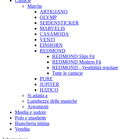
Camicie
Marche
ARTIGIANO
OLYMP
SEIDENSTICKER
MARVELIS
CASAMODA
VENTI
EINHORN
REDMOND
REDMOND Slim Fit
REDMOND Modern Fit
REDMOND - Vestibilità regolare
Tutte le camicie
PURE
JUPITER
HATICO
Si adatta a
Lunghezze delle maniche
Argomenti
Maglia e sudore
Polo e magliette
Biancheria intima
Vendita