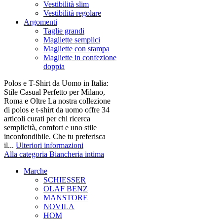
Vestibilità slim
Vestibilità regolare
Argomenti
Taglie grandi
Magliette semplici
Magliette con stampa
Magliette in confezione
doppia
Polos e T-Shirt da Uomo in Italia:
Stile Casual Perfetto per Milano,
Roma e Oltre La nostra collezione
di polos e t-shirt da uomo offre 34
articoli curati per chi ricerca
semplicità, comfort e uno stile
inconfondibile. Che tu preferisca
il...
Ulteriori informazioni
Alla categoria Biancheria intima
Marche
SCHIESSER
OLAF BENZ
MANSTORE
NOVILA
HOM