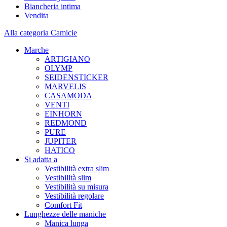
Biancheria intima
Vendita
Alla categoria Camicie
Marche
ARTIGIANO
OLYMP
SEIDENSTICKER
MARVELIS
CASAMODA
VENTI
EINHORN
REDMOND
PURE
JUPITER
HATICO
Si adatta a
Vestibilità extra slim
Vestibilità slim
Vestibilità su misura
Vestibilità regolare
Comfort Fit
Lunghezze delle maniche
Manica lunga