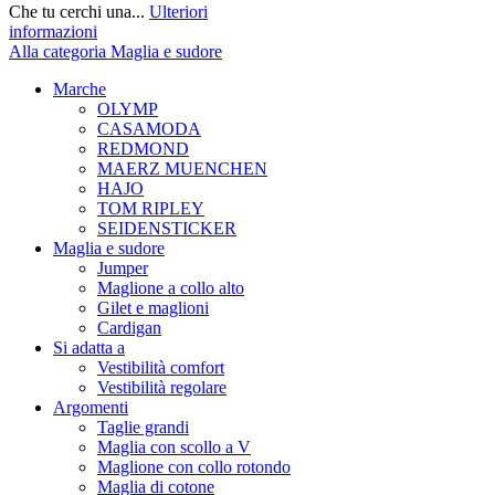
Che tu cerchi una...
Ulteriori
informazioni
Alla categoria Maglia e sudore
Marche
OLYMP
CASAMODA
REDMOND
MAERZ MUENCHEN
HAJO
TOM RIPLEY
SEIDENSTICKER
Maglia e sudore
Jumper
Maglione a collo alto
Gilet e maglioni
Cardigan
Si adatta a
Vestibilità comfort
Vestibilità regolare
Argomenti
Taglie grandi
Maglia con scollo a V
Maglione con collo rotondo
Maglia di cotone