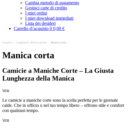
Cambia metodo di pagamento
Gestisci carte di credito
I miei ordini
I miei download immediati
Lista dei desideri
Carrello d\'acquisto
0
0,00 €
Camicie
/
Lunghezze delle maniche
/
Manica corta
Manica corta
Camicie a Maniche Corte – La Giusta
Lunghezza della Manica
\n\n
Le camicie a maniche corte sono la scelta perfetta per le giornate
calde. Che in ufficio o nel tuo tempo libero – offrono stile e comfort
con qualsiasi tempo.
\n\n