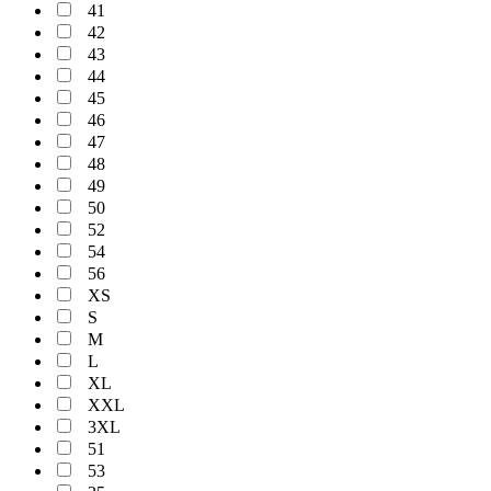
41
42
43
44
45
46
47
48
49
50
52
54
56
XS
S
M
L
XL
XXL
3XL
51
53