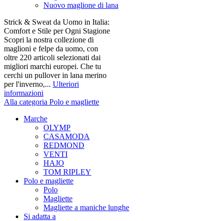
Nuovo maglione di lana
Strick & Sweat da Uomo in Italia:
Comfort e Stile per Ogni Stagione
Scopri la nostra collezione di
maglioni e felpe da uomo, con
oltre 220 articoli selezionati dai
migliori marchi europei. Che tu
cerchi un pullover in lana merino
per l'inverno,...
Ulteriori
informazioni
Alla categoria Polo e magliette
Marche
OLYMP
CASAMODA
REDMOND
VENTI
HAJO
TOM RIPLEY
Polo e magliette
Polo
Magliette
Magliette a maniche lunghe
Si adatta a