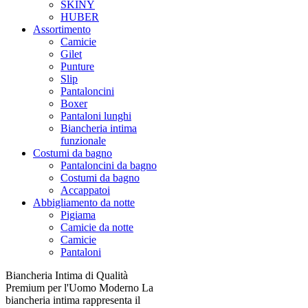
SKINY
HUBER
Assortimento
Camicie
Gilet
Punture
Slip
Pantaloncini
Boxer
Pantaloni lunghi
Biancheria intima
funzionale
Costumi da bagno
Pantaloncini da bagno
Costumi da bagno
Accappatoi
Abbigliamento da notte
Pigiama
Camicie da notte
Camicie
Pantaloni
Biancheria Intima di Qualità
Premium per l'Uomo Moderno La
biancheria intima rappresenta il