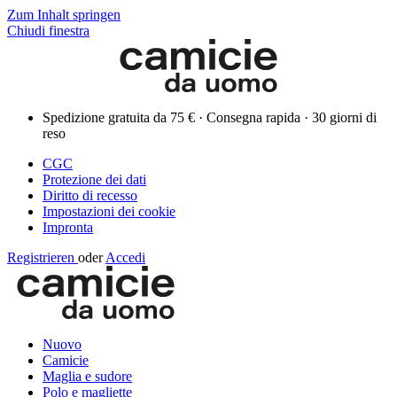
Zum Inhalt springen
Chiudi finestra
Spedizione gratuita da 75 € · Consegna rapida · 30 giorni di
reso
CGC
Protezione dei dati
Diritto di recesso
Impostazioni dei cookie
Impronta
Registrieren
oder
Accedi
Nuovo
Camicie
Maglia e sudore
Polo e magliette