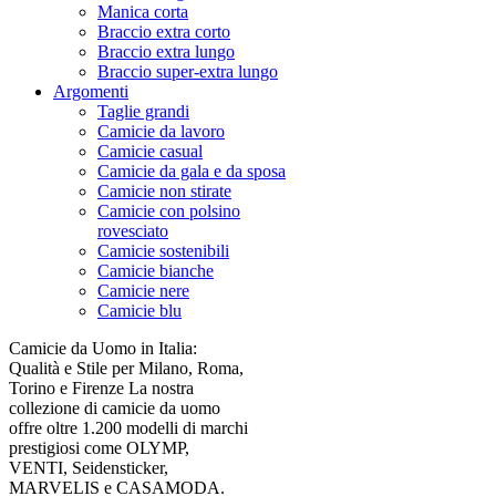
Manica corta
Braccio extra corto
Braccio extra lungo
Braccio super-extra lungo
Argomenti
Taglie grandi
Camicie da lavoro
Camicie casual
Camicie da gala e da sposa
Camicie non stirate
Camicie con polsino
rovesciato
Camicie sostenibili
Camicie bianche
Camicie nere
Camicie blu
Camicie da Uomo in Italia:
Qualità e Stile per Milano, Roma,
Torino e Firenze La nostra
collezione di camicie da uomo
offre oltre 1.200 modelli di marchi
prestigiosi come OLYMP,
VENTI, Seidensticker,
MARVELIS e CASAMODA.