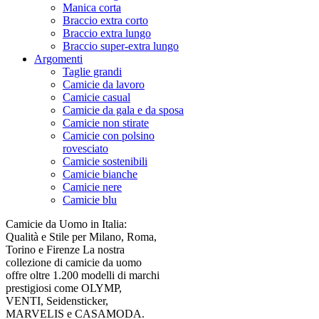
Manica corta
Braccio extra corto
Braccio extra lungo
Braccio super-extra lungo
Argomenti
Taglie grandi
Camicie da lavoro
Camicie casual
Camicie da gala e da sposa
Camicie non stirate
Camicie con polsino
rovesciato
Camicie sostenibili
Camicie bianche
Camicie nere
Camicie blu
Camicie da Uomo in Italia:
Qualità e Stile per Milano, Roma,
Torino e Firenze La nostra
collezione di camicie da uomo
offre oltre 1.200 modelli di marchi
prestigiosi come OLYMP,
VENTI, Seidensticker,
MARVELIS e CASAMODA.