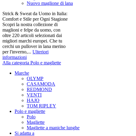
Nuovo maglione di lana
Strick & Sweat da Uomo in Italia:
Comfort e Stile per Ogni Stagione
Scopri la nostra collezione di
maglioni e felpe da uomo, con
oltre 220 articoli selezionati dai
migliori marchi europei. Che tu
cerchi un pullover in lana merino
per l'inverno,...
Ulteriori
informazioni
Alla categoria Polo e magliette
Marche
OLYMP
CASAMODA
REDMOND
VENTI
HAJO
TOM RIPLEY
Polo e magliette
Polo
Magliette
Magliette a maniche lunghe
Si adatta a