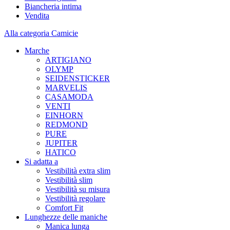
Biancheria intima
Vendita
Alla categoria Camicie
Marche
ARTIGIANO
OLYMP
SEIDENSTICKER
MARVELIS
CASAMODA
VENTI
EINHORN
REDMOND
PURE
JUPITER
HATICO
Si adatta a
Vestibilità extra slim
Vestibilità slim
Vestibilità su misura
Vestibilità regolare
Comfort Fit
Lunghezze delle maniche
Manica lunga