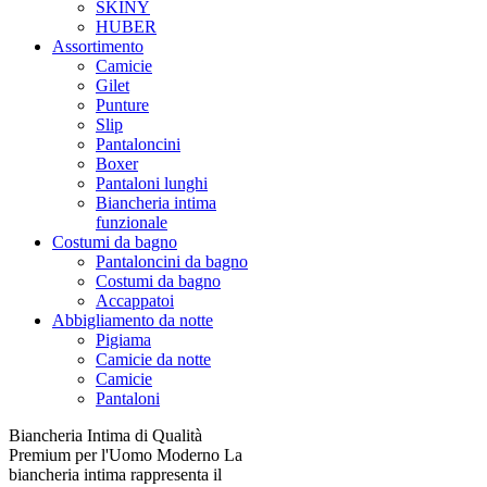
SKINY
HUBER
Assortimento
Camicie
Gilet
Punture
Slip
Pantaloncini
Boxer
Pantaloni lunghi
Biancheria intima
funzionale
Costumi da bagno
Pantaloncini da bagno
Costumi da bagno
Accappatoi
Abbigliamento da notte
Pigiama
Camicie da notte
Camicie
Pantaloni
Biancheria Intima di Qualità
Premium per l'Uomo Moderno La
biancheria intima rappresenta il