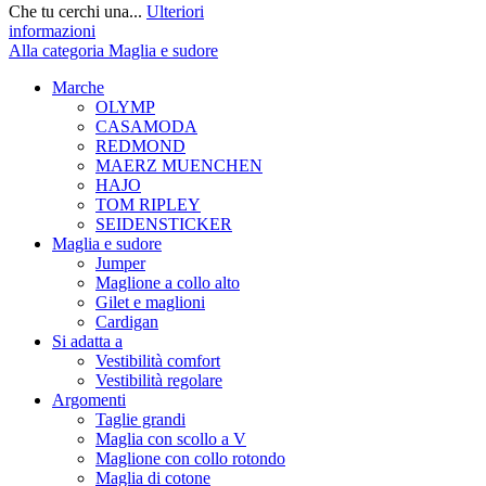
Che tu cerchi una...
Ulteriori
informazioni
Alla categoria Maglia e sudore
Marche
OLYMP
CASAMODA
REDMOND
MAERZ MUENCHEN
HAJO
TOM RIPLEY
SEIDENSTICKER
Maglia e sudore
Jumper
Maglione a collo alto
Gilet e maglioni
Cardigan
Si adatta a
Vestibilità comfort
Vestibilità regolare
Argomenti
Taglie grandi
Maglia con scollo a V
Maglione con collo rotondo
Maglia di cotone