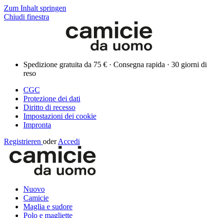
Zum Inhalt springen
Chiudi finestra
Spedizione gratuita da 75 € · Consegna rapida · 30 giorni di
reso
CGC
Protezione dei dati
Diritto di recesso
Impostazioni dei cookie
Impronta
Registrieren
oder
Accedi
Nuovo
Camicie
Maglia e sudore
Polo e magliette