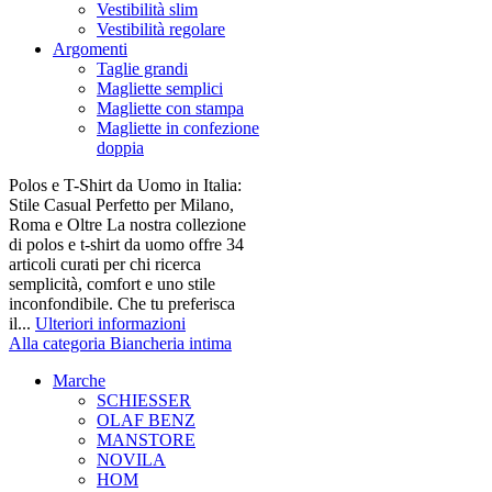
Vestibilità slim
Vestibilità regolare
Argomenti
Taglie grandi
Magliette semplici
Magliette con stampa
Magliette in confezione
doppia
Polos e T-Shirt da Uomo in Italia:
Stile Casual Perfetto per Milano,
Roma e Oltre La nostra collezione
di polos e t-shirt da uomo offre 34
articoli curati per chi ricerca
semplicità, comfort e uno stile
inconfondibile. Che tu preferisca
il...
Ulteriori informazioni
Alla categoria Biancheria intima
Marche
SCHIESSER
OLAF BENZ
MANSTORE
NOVILA
HOM