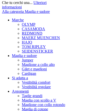
Che tu cerchi una...
Ulteriori
informazioni
Alla categoria Maglia e sudore
Marche
OLYMP
CASAMODA
REDMOND
MAERZ MUENCHEN
HAJO
TOM RIPLEY
SEIDENSTICKER
Maglia e sudore
Jumper
Maglione a collo alto
Gilet e maglioni
Cardigan
Si adatta a
Vestibilità comfort
Vestibilità regolare
Argomenti
Taglie grandi
Maglia con scollo a V
Maglione con collo rotondo
Maglia di cotone