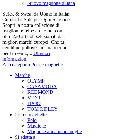
Nuovo maglione di lana
Strick & Sweat da Uomo in Italia:
Comfort e Stile per Ogni Stagione
Scopri la nostra collezione di
maglioni e felpe da uomo, con
oltre 220 articoli selezionati dai
migliori marchi europei. Che tu
cerchi un pullover in lana merino
per l'inverno,...
Ulteriori
informazioni
Alla categoria Polo e magliette
Marche
OLYMP
CASAMODA
REDMOND
VENTI
HAJO
TOM RIPLEY
Polo e magliette
Polo
Magliette
Magliette a maniche lunghe
Si adatta a