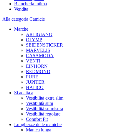
Biancheria intima
Vendita
Alla categoria Camicie
Marche
ARTIGIANO
OLYMP
SEIDENSTICKER
MARVELIS
CASAMODA
VENTI
EINHORN
REDMOND
PURE
JUPITER
HATICO
Si adatta a
Vestibilità extra slim
Vestibilità slim
Vestibilità su misura
Vestibilità regolare
Comfort Fit
Lunghezze delle maniche
Manica lunga