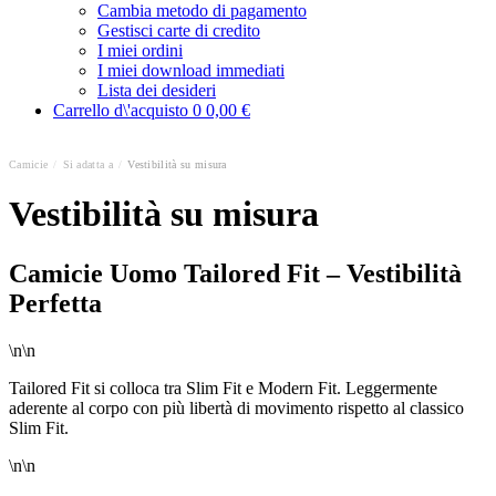
Cambia metodo di pagamento
Gestisci carte di credito
I miei ordini
I miei download immediati
Lista dei desideri
Carrello d\'acquisto
0
0,00 €
Camicie
/
Si adatta a
/
Vestibilità su misura
Vestibilità su misura
Camicie Uomo Tailored Fit – Vestibilità
Perfetta
\n\n
Tailored Fit si colloca tra Slim Fit e Modern Fit. Leggermente
aderente al corpo con più libertà di movimento rispetto al classico
Slim Fit.
\n\n