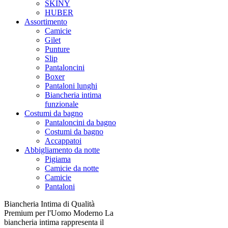
SKINY
HUBER
Assortimento
Camicie
Gilet
Punture
Slip
Pantaloncini
Boxer
Pantaloni lunghi
Biancheria intima
funzionale
Costumi da bagno
Pantaloncini da bagno
Costumi da bagno
Accappatoi
Abbigliamento da notte
Pigiama
Camicie da notte
Camicie
Pantaloni
Biancheria Intima di Qualità
Premium per l'Uomo Moderno La
biancheria intima rappresenta il