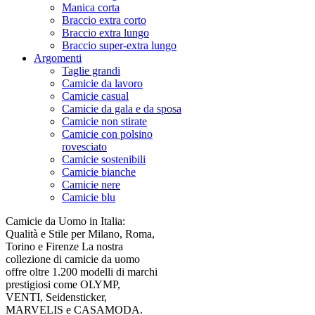
Manica corta
Braccio extra corto
Braccio extra lungo
Braccio super-extra lungo
Argomenti
Taglie grandi
Camicie da lavoro
Camicie casual
Camicie da gala e da sposa
Camicie non stirate
Camicie con polsino
rovesciato
Camicie sostenibili
Camicie bianche
Camicie nere
Camicie blu
Camicie da Uomo in Italia:
Qualità e Stile per Milano, Roma,
Torino e Firenze La nostra
collezione di camicie da uomo
offre oltre 1.200 modelli di marchi
prestigiosi come OLYMP,
VENTI, Seidensticker,
MARVELIS e CASAMODA.