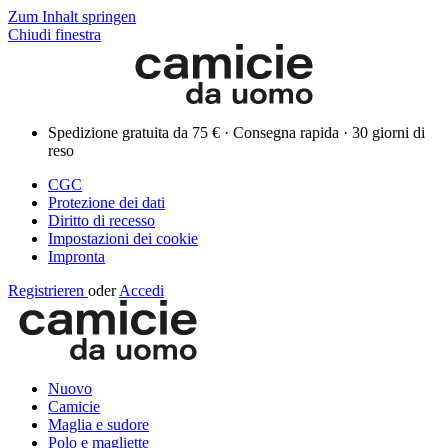
Zum Inhalt springen
Chiudi finestra
Spedizione gratuita da 75 € · Consegna rapida · 30 giorni di
reso
CGC
Protezione dei dati
Diritto di recesso
Impostazioni dei cookie
Impronta
Registrieren
oder
Accedi
Nuovo
Camicie
Maglia e sudore
Polo e magliette