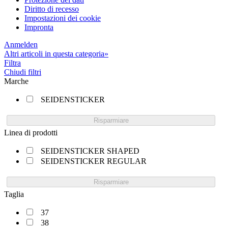
Diritto di recesso
Impostazioni dei cookie
Impronta
Anmelden
Altri articoli in questa categoria»
Filtra
Chiudi filtri
Marche
SEIDENSTICKER
Risparmiare
Linea di prodotti
SEIDENSTICKER SHAPED
SEIDENSTICKER REGULAR
Risparmiare
Taglia
37
38