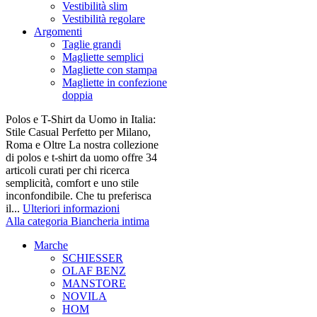
Vestibilità slim
Vestibilità regolare
Argomenti
Taglie grandi
Magliette semplici
Magliette con stampa
Magliette in confezione
doppia
Polos e T-Shirt da Uomo in Italia:
Stile Casual Perfetto per Milano,
Roma e Oltre La nostra collezione
di polos e t-shirt da uomo offre 34
articoli curati per chi ricerca
semplicità, comfort e uno stile
inconfondibile. Che tu preferisca
il...
Ulteriori informazioni
Alla categoria Biancheria intima
Marche
SCHIESSER
OLAF BENZ
MANSTORE
NOVILA
HOM