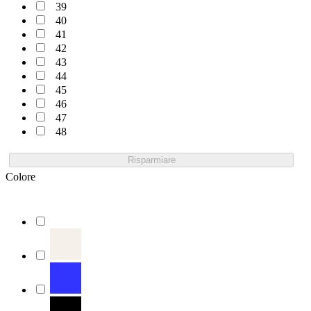
39
40
41
42
43
44
45
46
47
48
Risparmiare
Colore