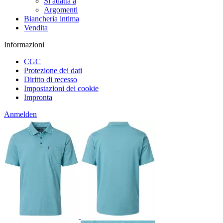
Si adatta a
Argomenti
Biancheria intima
Vendita
Informazioni
CGC
Protezione dei dati
Diritto di recesso
Impostazioni dei cookie
Impronta
Anmelden