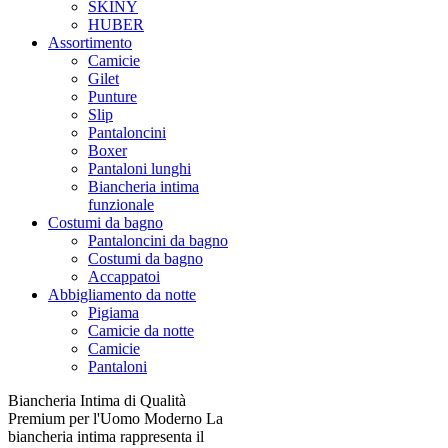
SKINY
HUBER
Assortimento
Camicie
Gilet
Punture
Slip
Pantaloncini
Boxer
Pantaloni lunghi
Biancheria intima
funzionale
Costumi da bagno
Pantaloncini da bagno
Costumi da bagno
Accappatoi
Abbigliamento da notte
Pigiama
Camicie da notte
Camicie
Pantaloni
Biancheria Intima di Qualità
Premium per l'Uomo Moderno La
biancheria intima rappresenta il