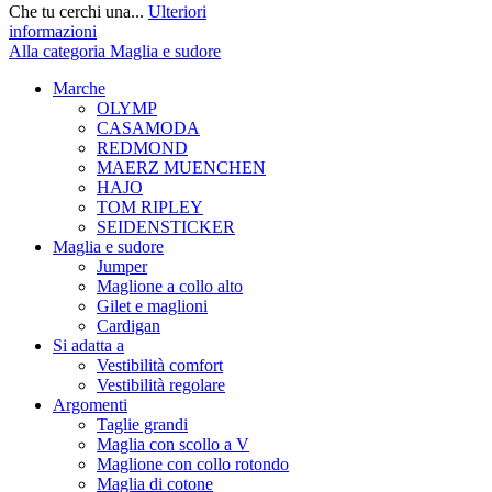
Che tu cerchi una...
Ulteriori
informazioni
Alla categoria Maglia e sudore
Marche
OLYMP
CASAMODA
REDMOND
MAERZ MUENCHEN
HAJO
TOM RIPLEY
SEIDENSTICKER
Maglia e sudore
Jumper
Maglione a collo alto
Gilet e maglioni
Cardigan
Si adatta a
Vestibilità comfort
Vestibilità regolare
Argomenti
Taglie grandi
Maglia con scollo a V
Maglione con collo rotondo
Maglia di cotone