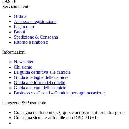
39,95 €
Servizio clienti
Ordina
Accesso e registrazione
Pagamento
Buoni
Spedizione & Consegna
Ritorno e rimborso
Informazioni
Newsletter
Chi siamo
La guida definitiva alle camicie
Guida alle taglie delle camicie
Guida alle forme del colletto
Guida alla cura delle camicie
Business vs. Casual – Camicie per ogni occasione
Consegna & Pagamento
Consegna neutrale in CO₂ grazie ai nostri partner di trasporto
Consegna sicura e affidabile con DPD e DHL