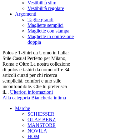
Vestibilità slim
Vestibilità regolare
Argomenti
Taglie grandi
Magliette semplici
Magliette con stampa
Magliette in confezione
doppia
Polos e T-Shirt da Uomo in Italia:
Stile Casual Perfetto per Milano,
Roma e Oltre La nostra collezione
di polos e t-shirt da uomo offre 34
articoli curati per chi ricerca
semplicità, comfort e uno stile
inconfondibile. Che tu preferisca
il...
Ulteriori informazioni
Alla categoria Biancheria intima
Marche
SCHIESSER
OLAF BENZ
MANSTORE
NOVILA
HOM