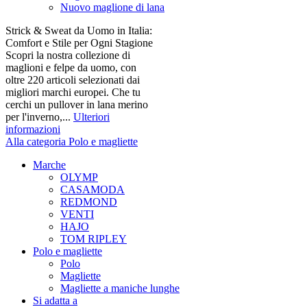
Nuovo maglione di lana
Strick & Sweat da Uomo in Italia:
Comfort e Stile per Ogni Stagione
Scopri la nostra collezione di
maglioni e felpe da uomo, con
oltre 220 articoli selezionati dai
migliori marchi europei. Che tu
cerchi un pullover in lana merino
per l'inverno,...
Ulteriori
informazioni
Alla categoria Polo e magliette
Marche
OLYMP
CASAMODA
REDMOND
VENTI
HAJO
TOM RIPLEY
Polo e magliette
Polo
Magliette
Magliette a maniche lunghe
Si adatta a