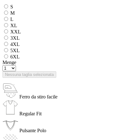
S
M
L
XL
XXL
3XL
4XL
5XL
6XL
Menge
Nessuna taglia selezionata
Ferro da stiro facile
Regular Fit
Pulsante Polo