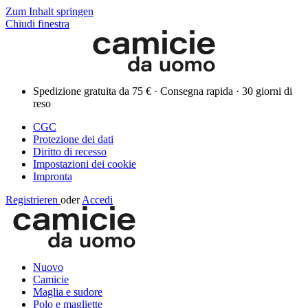
Zum Inhalt springen
Chiudi finestra
Spedizione gratuita da 75 € · Consegna rapida · 30 giorni di
reso
CGC
Protezione dei dati
Diritto di recesso
Impostazioni dei cookie
Impronta
Registrieren
oder
Accedi
Nuovo
Camicie
Maglia e sudore
Polo e magliette