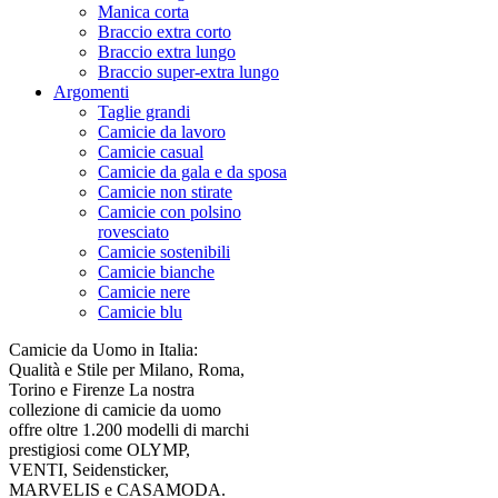
Manica corta
Braccio extra corto
Braccio extra lungo
Braccio super-extra lungo
Argomenti
Taglie grandi
Camicie da lavoro
Camicie casual
Camicie da gala e da sposa
Camicie non stirate
Camicie con polsino
rovesciato
Camicie sostenibili
Camicie bianche
Camicie nere
Camicie blu
Camicie da Uomo in Italia:
Qualità e Stile per Milano, Roma,
Torino e Firenze La nostra
collezione di camicie da uomo
offre oltre 1.200 modelli di marchi
prestigiosi come OLYMP,
VENTI, Seidensticker,
MARVELIS e CASAMODA.