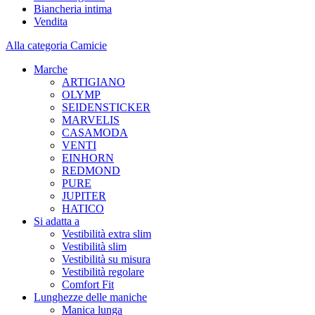
Biancheria intima
Vendita
Alla categoria Camicie
Marche
ARTIGIANO
OLYMP
SEIDENSTICKER
MARVELIS
CASAMODA
VENTI
EINHORN
REDMOND
PURE
JUPITER
HATICO
Si adatta a
Vestibilità extra slim
Vestibilità slim
Vestibilità su misura
Vestibilità regolare
Comfort Fit
Lunghezze delle maniche
Manica lunga