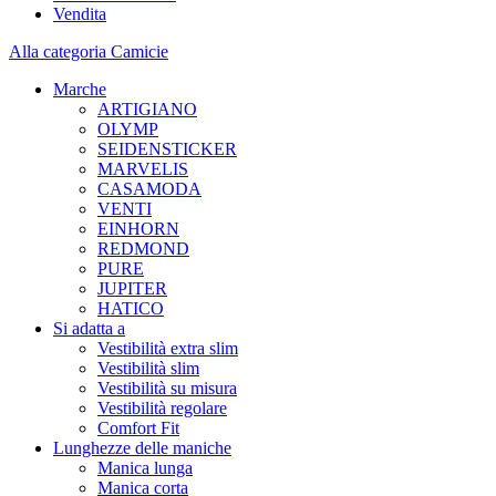
Vendita
Alla categoria Camicie
Marche
ARTIGIANO
OLYMP
SEIDENSTICKER
MARVELIS
CASAMODA
VENTI
EINHORN
REDMOND
PURE
JUPITER
HATICO
Si adatta a
Vestibilità extra slim
Vestibilità slim
Vestibilità su misura
Vestibilità regolare
Comfort Fit
Lunghezze delle maniche
Manica lunga
Manica corta