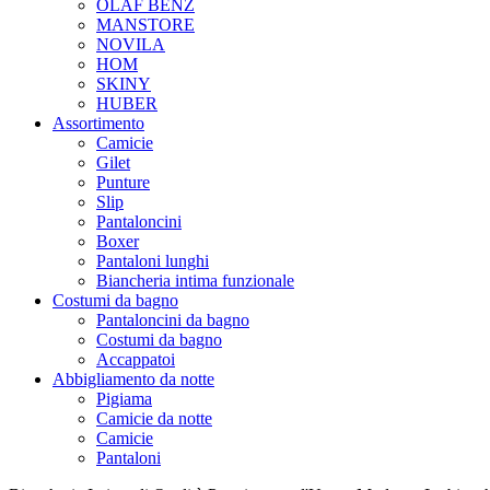
OLAF BENZ
MANSTORE
NOVILA
HOM
SKINY
HUBER
Assortimento
Camicie
Gilet
Punture
Slip
Pantaloncini
Boxer
Pantaloni lunghi
Biancheria intima funzionale
Costumi da bagno
Pantaloncini da bagno
Costumi da bagno
Accappatoi
Abbigliamento da notte
Pigiama
Camicie da notte
Camicie
Pantaloni