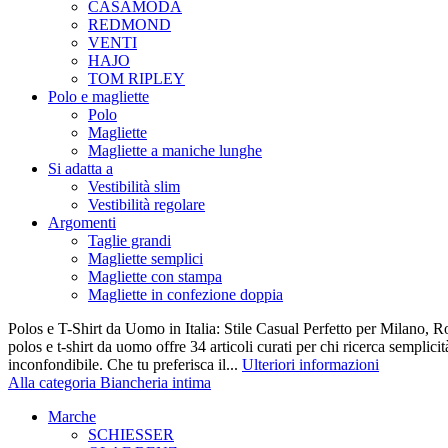
CASAMODA
REDMOND
VENTI
HAJO
TOM RIPLEY
Polo e magliette
Polo
Magliette
Magliette a maniche lunghe
Si adatta a
Vestibilità slim
Vestibilità regolare
Argomenti
Taglie grandi
Magliette semplici
Magliette con stampa
Magliette in confezione doppia
Polos e T-Shirt da Uomo in Italia: Stile Casual Perfetto per Milano, R
polos e t-shirt da uomo offre 34 articoli curati per chi ricerca semplicit
inconfondibile. Che tu preferisca il...
Ulteriori informazioni
Alla categoria Biancheria intima
Marche
SCHIESSER