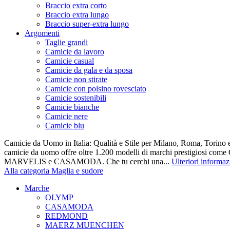
Braccio extra corto
Braccio extra lungo
Braccio super-extra lungo
Argomenti
Taglie grandi
Camicie da lavoro
Camicie casual
Camicie da gala e da sposa
Camicie non stirate
Camicie con polsino rovesciato
Camicie sostenibili
Camicie bianche
Camicie nere
Camicie blu
Camicie da Uomo in Italia: Qualità e Stile per Milano, Roma, Torino e
camicie da uomo offre oltre 1.200 modelli di marchi prestigiosi co
MARVELIS e CASAMODA. Che tu cerchi una...
Ulteriori informaz
Alla categoria Maglia e sudore
Marche
OLYMP
CASAMODA
REDMOND
MAERZ MUENCHEN