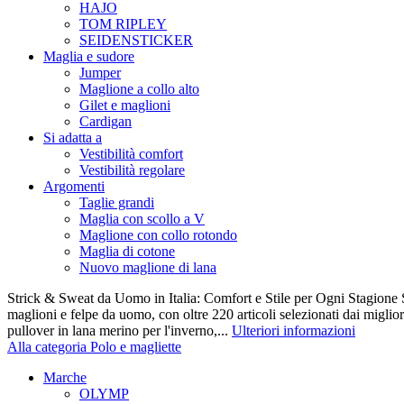
HAJO
TOM RIPLEY
SEIDENSTICKER
Maglia e sudore
Jumper
Maglione a collo alto
Gilet e maglioni
Cardigan
Si adatta a
Vestibilità comfort
Vestibilità regolare
Argomenti
Taglie grandi
Maglia con scollo a V
Maglione con collo rotondo
Maglia di cotone
Nuovo maglione di lana
Strick & Sweat da Uomo in Italia: Comfort e Stile per Ogni Stagione S
maglioni e felpe da uomo, con oltre 220 articoli selezionati dai miglio
pullover in lana merino per l'inverno,...
Ulteriori informazioni
Alla categoria Polo e magliette
Marche
OLYMP