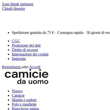
Zum Inhalt springen
Chiudi finestra
Spedizione gratuita da 75 € · Consegna rapida · 30 giorni di re
CGC
Protezione dei dati
Diritto di recesso
Impostazioni dei cookie
Impronta
Registrieren
oder
Accedi
Nuovo
Camicie
Maglia e sudore
Polo e magliette
Biancheria intima