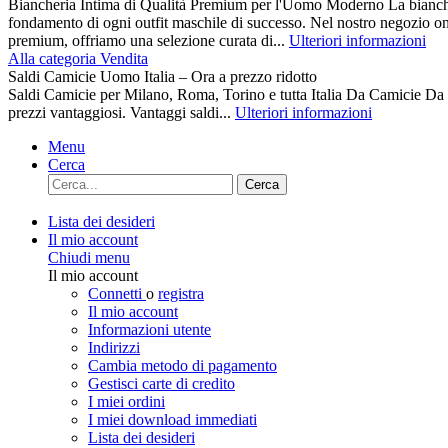
Biancheria Intima di Qualità Premium per l'Uomo Moderno La biancher
fondamento di ogni outfit maschile di successo. Nel nostro negozio on
premium, offriamo una selezione curata di...
Ulteriori informazioni
Alla categoria Vendita
Saldi Camicie Uomo Italia – Ora a prezzo ridotto
Saldi Camicie per Milano, Roma, Torino e tutta Italia Da Camici
prezzi vantaggiosi. Vantaggi saldi...
Ulteriori informazioni
Menu
Cerca
Cerca
Lista dei desideri
Il mio account
Chiudi menu
Il mio account
Connetti
o
registra
Il mio account
Informazioni utente
Indirizzi
Cambia metodo di pagamento
Gestisci carte di credito
I miei ordini
I miei download immediati
Lista dei desideri