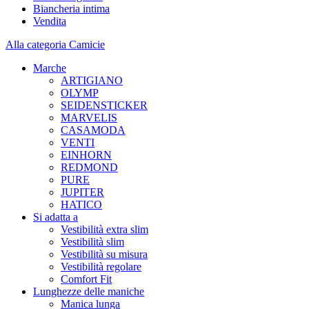
Biancheria intima
Vendita
Alla categoria Camicie
Marche
ARTIGIANO
OLYMP
SEIDENSTICKER
MARVELIS
CASAMODA
VENTI
EINHORN
REDMOND
PURE
JUPITER
HATICO
Si adatta a
Vestibilità extra slim
Vestibilità slim
Vestibilità su misura
Vestibilità regolare
Comfort Fit
Lunghezze delle maniche
Manica lunga