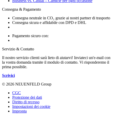
Business vs. Casual – Camicie per ogni occasione
Consegna & Pagamento
Consegna neutrale in CO₂ grazie ai nostri partner di trasporto
Consegna sicura e affidabile con DPD e DHL
Pagamento sicuro con:
Servizio & Contatto
Il nostro servizio clienti sarà lieto di aiutarvi! Inviateci un'e-mail con
la vostra domanda tramite il modulo di contatto. Vi risponderemo il
prima possibile.
Scrivici
© 2026 NEUENFELD Group
CGC
Protezione dei dati
Diritto di recesso
Impostazioni dei cookie
Impronta