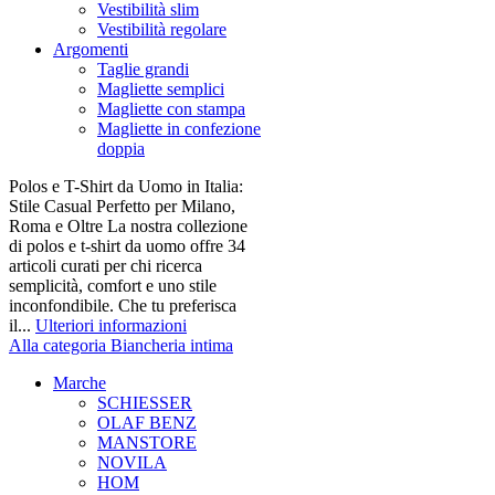
Vestibilità slim
Vestibilità regolare
Argomenti
Taglie grandi
Magliette semplici
Magliette con stampa
Magliette in confezione
doppia
Polos e T-Shirt da Uomo in Italia:
Stile Casual Perfetto per Milano,
Roma e Oltre La nostra collezione
di polos e t-shirt da uomo offre 34
articoli curati per chi ricerca
semplicità, comfort e uno stile
inconfondibile. Che tu preferisca
il...
Ulteriori informazioni
Alla categoria Biancheria intima
Marche
SCHIESSER
OLAF BENZ
MANSTORE
NOVILA
HOM