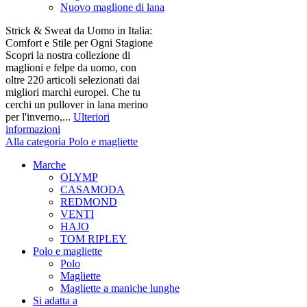
Nuovo maglione di lana
Strick & Sweat da Uomo in Italia:
Comfort e Stile per Ogni Stagione
Scopri la nostra collezione di
maglioni e felpe da uomo, con
oltre 220 articoli selezionati dai
migliori marchi europei. Che tu
cerchi un pullover in lana merino
per l'inverno,...
Ulteriori
informazioni
Alla categoria Polo e magliette
Marche
OLYMP
CASAMODA
REDMOND
VENTI
HAJO
TOM RIPLEY
Polo e magliette
Polo
Magliette
Magliette a maniche lunghe
Si adatta a