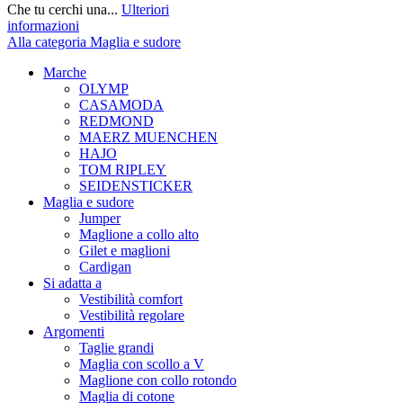
Che tu cerchi una...
Ulteriori
informazioni
Alla categoria Maglia e sudore
Marche
OLYMP
CASAMODA
REDMOND
MAERZ MUENCHEN
HAJO
TOM RIPLEY
SEIDENSTICKER
Maglia e sudore
Jumper
Maglione a collo alto
Gilet e maglioni
Cardigan
Si adatta a
Vestibilità comfort
Vestibilità regolare
Argomenti
Taglie grandi
Maglia con scollo a V
Maglione con collo rotondo
Maglia di cotone