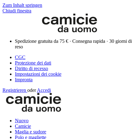
Zum Inhalt springen
Chiudi finestra
Spedizione gratuita da 75 € · Consegna rapida · 30 giorni di
reso
CGC
Protezione dei dati
Diritto di recesso
Impostazioni dei cookie
Impronta
Registrieren
oder
Accedi
Nuovo
Camicie
Maglia e sudore
Polo e magliette