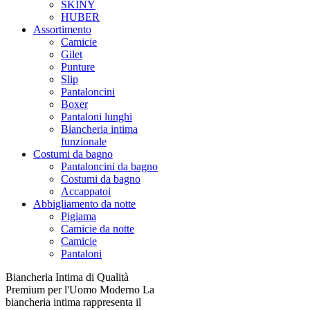
SKINY
HUBER
Assortimento
Camicie
Gilet
Punture
Slip
Pantaloncini
Boxer
Pantaloni lunghi
Biancheria intima
funzionale
Costumi da bagno
Pantaloncini da bagno
Costumi da bagno
Accappatoi
Abbigliamento da notte
Pigiama
Camicie da notte
Camicie
Pantaloni
Biancheria Intima di Qualità
Premium per l'Uomo Moderno La
biancheria intima rappresenta il