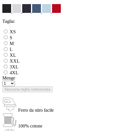
Taglia:
XS
S
M
L
XL
XXL
3XL
4XL
Menge
Nessuna taglia selezionata
Ferro da stiro facile
100% cotone