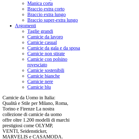
Manica corta
Braccio extra corto
Braccio extra lungo
Braccio super-extra lungo
Argomenti
Taglie grandi
Camicie da lavoro
Camicie casual
Camicie da gala e da sposa
Camicie non stirate
Camicie con polsino
rovesciato
Camicie sostenibili
Camicie bianche
Camicie nere
Camicie blu
Camicie da Uomo in Italia:
Qualità e Stile per Milano, Roma,
Torino e Firenze La nostra
collezione di camicie da uomo
offre oltre 1.200 modelli di marchi
prestigiosi come OLYMP,
VENTI, Seidensticker,
MARVELIS e CASAMODA.