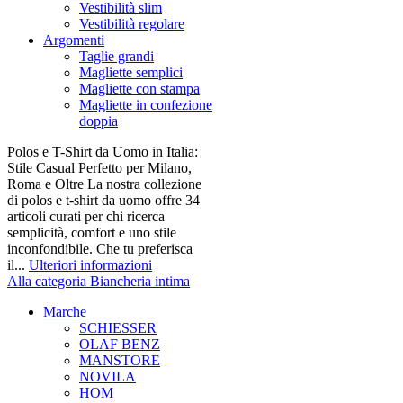
Vestibilità slim
Vestibilità regolare
Argomenti
Taglie grandi
Magliette semplici
Magliette con stampa
Magliette in confezione
doppia
Polos e T-Shirt da Uomo in Italia:
Stile Casual Perfetto per Milano,
Roma e Oltre La nostra collezione
di polos e t-shirt da uomo offre 34
articoli curati per chi ricerca
semplicità, comfort e uno stile
inconfondibile. Che tu preferisca
il...
Ulteriori informazioni
Alla categoria Biancheria intima
Marche
SCHIESSER
OLAF BENZ
MANSTORE
NOVILA
HOM