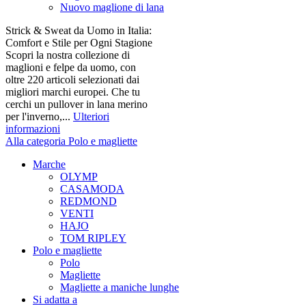
Nuovo maglione di lana
Strick & Sweat da Uomo in Italia:
Comfort e Stile per Ogni Stagione
Scopri la nostra collezione di
maglioni e felpe da uomo, con
oltre 220 articoli selezionati dai
migliori marchi europei. Che tu
cerchi un pullover in lana merino
per l'inverno,...
Ulteriori
informazioni
Alla categoria Polo e magliette
Marche
OLYMP
CASAMODA
REDMOND
VENTI
HAJO
TOM RIPLEY
Polo e magliette
Polo
Magliette
Magliette a maniche lunghe
Si adatta a