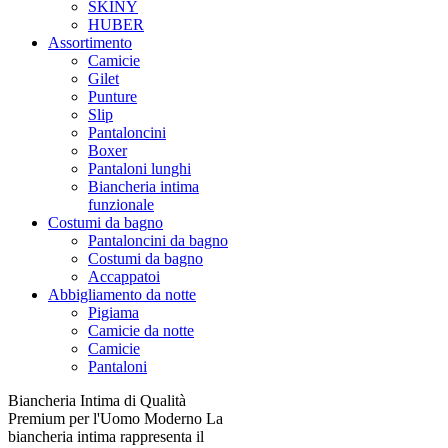
SKINY
HUBER
Assortimento
Camicie
Gilet
Punture
Slip
Pantaloncini
Boxer
Pantaloni lunghi
Biancheria intima
funzionale
Costumi da bagno
Pantaloncini da bagno
Costumi da bagno
Accappatoi
Abbigliamento da notte
Pigiama
Camicie da notte
Camicie
Pantaloni
Biancheria Intima di Qualità
Premium per l'Uomo Moderno La
biancheria intima rappresenta il