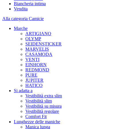
Biancheria intima
Vendita
Alla categoria Camicie
Marche
ARTIGIANO
OLYMP
SEIDENSTICKER
MARVELIS
CASAMODA
VENTI
EINHORN
REDMOND
PURE
JUPITER
HATICO
Si adatta a
Vestibilità extra slim
Vestibilità slim
Vestibilità su misura
Vestibilità regolare
Comfort Fit
Lunghezze delle maniche
Manica lunga