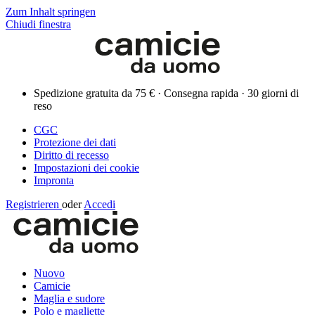
Zum Inhalt springen
Chiudi finestra
Spedizione gratuita da 75 € · Consegna rapida · 30 giorni di
reso
CGC
Protezione dei dati
Diritto di recesso
Impostazioni dei cookie
Impronta
Registrieren
oder
Accedi
Nuovo
Camicie
Maglia e sudore
Polo e magliette