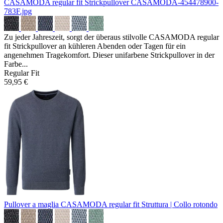
CASAMODA regular fit Strickpullover
CASAMODA-454478900-
783F.jpg
Zu jeder Jahreszeit, sorgt der überaus stilvolle CASAMODA regular
fit Strickpullover an kühleren Abenden oder Tagen für ein
angenehmen Tragekomfort. Dieser unifarbene Strickpullover in der
Farbe...
Regular Fit
59,95 €
Pullover a maglia CASAMODA regular fit
Struttura | Collo rotondo