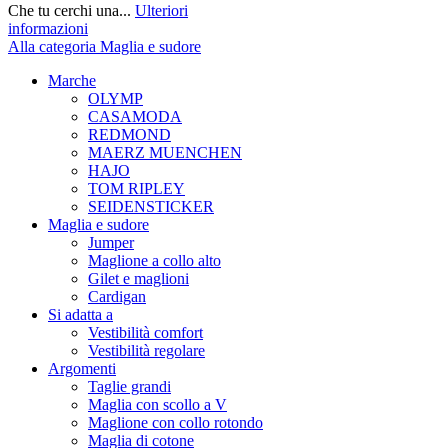
Che tu cerchi una...
Ulteriori
informazioni
Alla categoria Maglia e sudore
Marche
OLYMP
CASAMODA
REDMOND
MAERZ MUENCHEN
HAJO
TOM RIPLEY
SEIDENSTICKER
Maglia e sudore
Jumper
Maglione a collo alto
Gilet e maglioni
Cardigan
Si adatta a
Vestibilità comfort
Vestibilità regolare
Argomenti
Taglie grandi
Maglia con scollo a V
Maglione con collo rotondo
Maglia di cotone