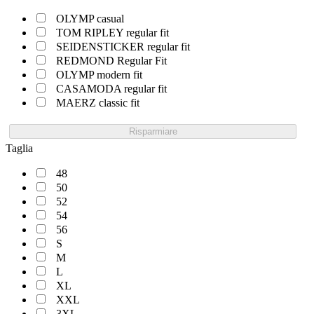
OLYMP casual
TOM RIPLEY regular fit
SEIDENSTICKER regular fit
REDMOND Regular Fit
OLYMP modern fit
CASAMODA regular fit
MAERZ classic fit
Risparmiare
Taglia
48
50
52
54
56
S
M
L
XL
XXL
3XL