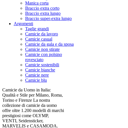
Manica corta
Braccio extra corto
Braccio extra lungo
Braccio super-extra lungo
Argomenti
Taglie grandi
Camicie da lavoro
Camicie casual
Camicie da gala e da sposa
Camicie non stirate
Camicie con polsino
rovesciato
Camicie sostenibili
Camicie bianche
Camicie nere
Camicie blu
Camicie da Uomo in Italia:
Qualità e Stile per Milano, Roma,
Torino e Firenze La nostra
collezione di camicie da uomo
offre oltre 1.200 modelli di marchi
prestigiosi come OLYMP,
VENTI, Seidensticker,
MARVELIS e CASAMODA.