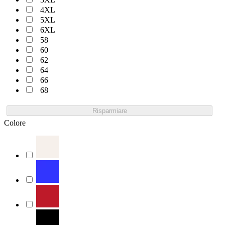
4XL
5XL
6XL
58
60
62
64
66
68
Risparmiare
Colore