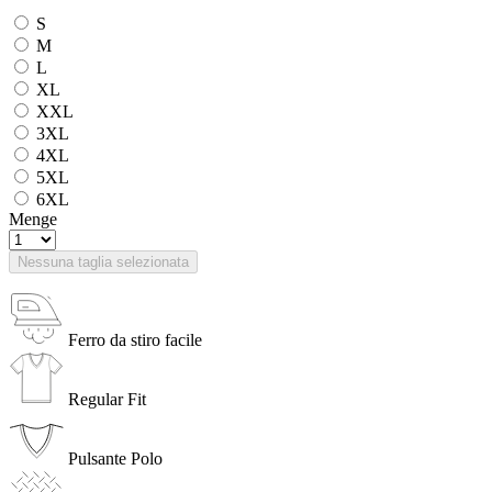
S
M
L
XL
XXL
3XL
4XL
5XL
6XL
Menge
Nessuna taglia selezionata
Ferro da stiro facile
Regular Fit
Pulsante Polo