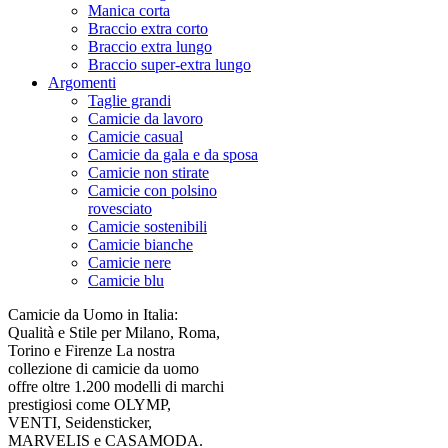
Manica corta
Braccio extra corto
Braccio extra lungo
Braccio super-extra lungo
Argomenti
Taglie grandi
Camicie da lavoro
Camicie casual
Camicie da gala e da sposa
Camicie non stirate
Camicie con polsino
rovesciato
Camicie sostenibili
Camicie bianche
Camicie nere
Camicie blu
Camicie da Uomo in Italia:
Qualità e Stile per Milano, Roma,
Torino e Firenze La nostra
collezione di camicie da uomo
offre oltre 1.200 modelli di marchi
prestigiosi come OLYMP,
VENTI, Seidensticker,
MARVELIS e CASAMODA.