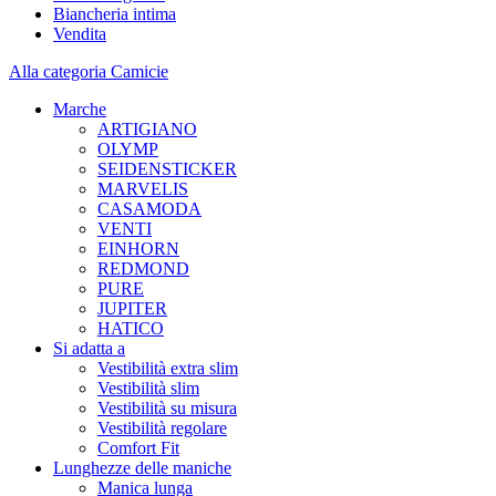
Biancheria intima
Vendita
Alla categoria Camicie
Marche
ARTIGIANO
OLYMP
SEIDENSTICKER
MARVELIS
CASAMODA
VENTI
EINHORN
REDMOND
PURE
JUPITER
HATICO
Si adatta a
Vestibilità extra slim
Vestibilità slim
Vestibilità su misura
Vestibilità regolare
Comfort Fit
Lunghezze delle maniche
Manica lunga