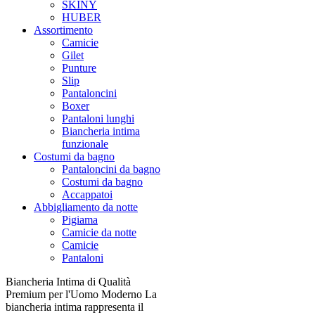
SKINY
HUBER
Assortimento
Camicie
Gilet
Punture
Slip
Pantaloncini
Boxer
Pantaloni lunghi
Biancheria intima
funzionale
Costumi da bagno
Pantaloncini da bagno
Costumi da bagno
Accappatoi
Abbigliamento da notte
Pigiama
Camicie da notte
Camicie
Pantaloni
Biancheria Intima di Qualità
Premium per l'Uomo Moderno La
biancheria intima rappresenta il