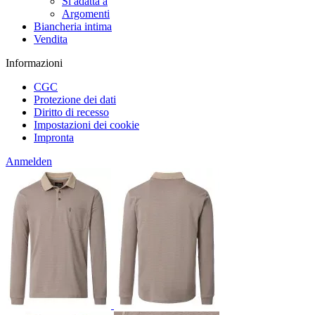
Si adatta a
Argomenti
Biancheria intima
Vendita
Informazioni
CGC
Protezione dei dati
Diritto di recesso
Impostazioni dei cookie
Impronta
Anmelden