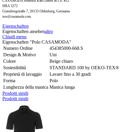
CASAMODA Heinrich Katt GmbH & Co. KG
HRA 3272
Gutenbergstraße 7, 26135 Oldenburg, Germania
nos@casamoda.com
Eigenschaften
Eigenschaften ansehen
altro
Chiudi menu
Eigenschaften "Polo CASAMODA"
Numero Ordine
454385000-668.S
Design & Motivo
Uni
Colore
Beige chiaro
Sostenibilità
STANDARD 100 by OEKO-TEX®
Proprietà di lavaggio
Lavare fino a 30 gradi
Forma
Polo
Lunghezza della manica
Manica lunga
Prodotti simili
Prodotti simili