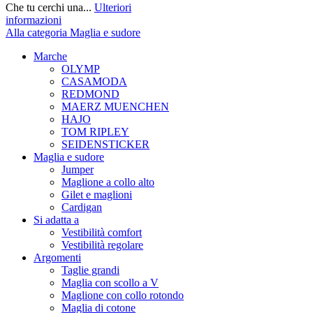
Che tu cerchi una...
Ulteriori
informazioni
Alla categoria Maglia e sudore
Marche
OLYMP
CASAMODA
REDMOND
MAERZ MUENCHEN
HAJO
TOM RIPLEY
SEIDENSTICKER
Maglia e sudore
Jumper
Maglione a collo alto
Gilet e maglioni
Cardigan
Si adatta a
Vestibilità comfort
Vestibilità regolare
Argomenti
Taglie grandi
Maglia con scollo a V
Maglione con collo rotondo
Maglia di cotone