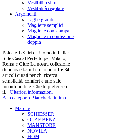
Vestibilità slim
Vestibilità regolare
Argomenti
Taglie grandi
Magliette semplici
Magliette con stampa
Magliette in confezione
doppia
Polos e T-Shirt da Uomo in Italia:
Stile Casual Perfetto per Milano,
Roma e Oltre La nostra collezione
di polos e t-shirt da uomo offre 34
articoli curati per chi ricerca
semplicità, comfort e uno stile
inconfondibile. Che tu preferisca
il...
Ulteriori informazioni
Alla categoria Biancheria intima
Marche
SCHIESSER
OLAF BENZ
MANSTORE
NOVILA
HOM