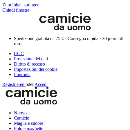
Zum Inhalt springen
Chiudi finestra
Spedizione gratuita da 75 € · Consegna rapida · 30 giorni di
reso
CGC
Protezione dei dati
Diritto di recesso
Impostazioni dei cookie
Impronta
Registrieren
oder
Accedi
Nuovo
Camicie
Maglia e sudore
Polo e magliette