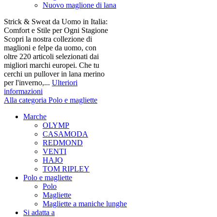
Nuovo maglione di lana
Strick & Sweat da Uomo in Italia:
Comfort e Stile per Ogni Stagione
Scopri la nostra collezione di
maglioni e felpe da uomo, con
oltre 220 articoli selezionati dai
migliori marchi europei. Che tu
cerchi un pullover in lana merino
per l'inverno,...
Ulteriori
informazioni
Alla categoria Polo e magliette
Marche
OLYMP
CASAMODA
REDMOND
VENTI
HAJO
TOM RIPLEY
Polo e magliette
Polo
Magliette
Magliette a maniche lunghe
Si adatta a