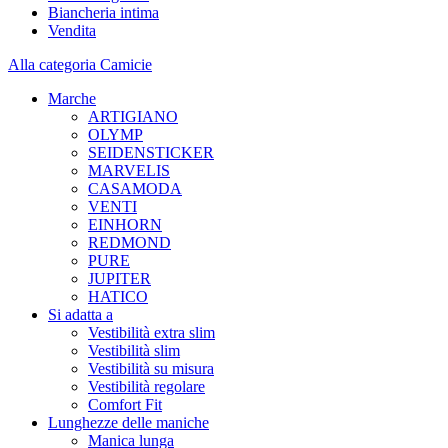
Biancheria intima
Vendita
Alla categoria Camicie
Marche
ARTIGIANO
OLYMP
SEIDENSTICKER
MARVELIS
CASAMODA
VENTI
EINHORN
REDMOND
PURE
JUPITER
HATICO
Si adatta a
Vestibilità extra slim
Vestibilità slim
Vestibilità su misura
Vestibilità regolare
Comfort Fit
Lunghezze delle maniche
Manica lunga