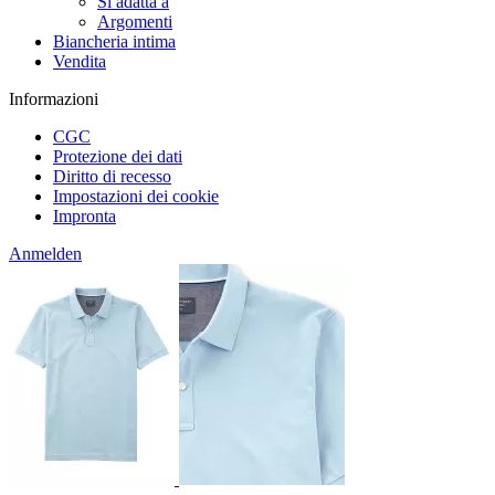
Si adatta a
Argomenti
Biancheria intima
Vendita
Informazioni
CGC
Protezione dei dati
Diritto di recesso
Impostazioni dei cookie
Impronta
Anmelden