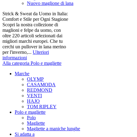
Nuovo maglione di lana
Strick & Sweat da Uomo in Italia:
Comfort e Stile per Ogni Stagione
Scopri la nostra collezione di
maglioni e felpe da uomo, con
oltre 220 articoli selezionati dai
migliori marchi europei. Che tu
cerchi un pullover in lana merino
per l'inverno,...
Ulteriori
informazioni
Alla categoria Polo e magliette
Marche
OLYMP
CASAMODA
REDMOND
VENTI
HAJO
TOM RIPLEY
Polo e magliette
Polo
Magliette
Magliette a maniche lunghe
Si adatta a