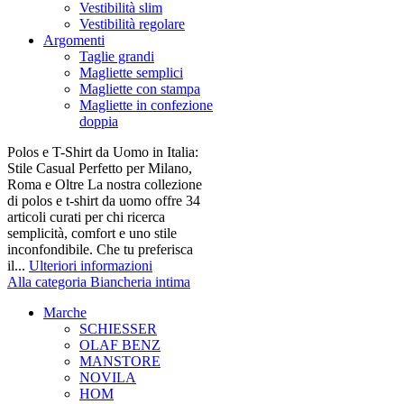
Vestibilità slim
Vestibilità regolare
Argomenti
Taglie grandi
Magliette semplici
Magliette con stampa
Magliette in confezione
doppia
Polos e T-Shirt da Uomo in Italia:
Stile Casual Perfetto per Milano,
Roma e Oltre La nostra collezione
di polos e t-shirt da uomo offre 34
articoli curati per chi ricerca
semplicità, comfort e uno stile
inconfondibile. Che tu preferisca
il...
Ulteriori informazioni
Alla categoria Biancheria intima
Marche
SCHIESSER
OLAF BENZ
MANSTORE
NOVILA
HOM