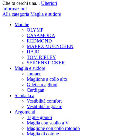
Che tu cerchi una...
Ulteriori
informazioni
Alla categoria Maglia e sudore
Marche
OLYMP
CASAMODA
REDMOND
MAERZ MUENCHEN
HAJO
TOM RIPLEY
SEIDENSTICKER
Maglia e sudore
Jumper
Maglione a collo alto
Gilet e maglioni
Cardigan
Si adatta a
Vestibilità comfort
Vestibilità regolare
Argomenti
Taglie grandi
Maglia con scollo a V
Maglione con collo rotondo
Maglia di cotone