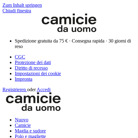
Zum Inhalt springen
Chiudi finestra
Spedizione gratuita da 75 € · Consegna rapida · 30 giorni di
reso
CGC
Protezione dei dati
Diritto di recesso
Impostazioni dei cookie
Impronta
Registrieren
oder
Accedi
Nuovo
Camicie
Maglia e sudore
Polo e magliette