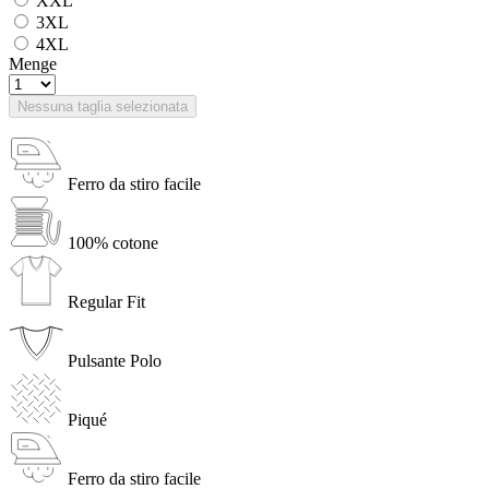
XXL
3XL
4XL
Menge
Nessuna taglia selezionata
Ferro da stiro facile
100% cotone
Regular Fit
Pulsante Polo
Piqué
Ferro da stiro facile