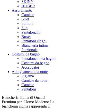
SKINY
HUBER
Assortimento
Camicie
Gilet
Punture
Slip
Pantaloncini
Boxer
Pantaloni lunghi
Biancheria intima
funzionale
Costumi da bagno
Pantaloncini da bagno
Costumi da bagno
Accappatoi
Abbigliamento da notte
Pigiama
Camicie da notte
Camicie
Pantaloni
Biancheria Intima di Qualità
Premium per l'Uomo Moderno La
biancheria intima rappresenta il