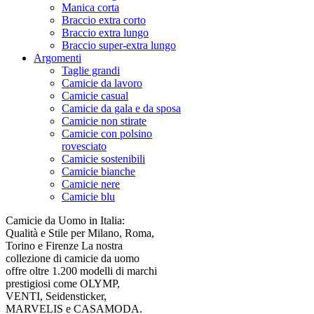
Manica corta
Braccio extra corto
Braccio extra lungo
Braccio super-extra lungo
Argomenti
Taglie grandi
Camicie da lavoro
Camicie casual
Camicie da gala e da sposa
Camicie non stirate
Camicie con polsino
rovesciato
Camicie sostenibili
Camicie bianche
Camicie nere
Camicie blu
Camicie da Uomo in Italia:
Qualità e Stile per Milano, Roma,
Torino e Firenze La nostra
collezione di camicie da uomo
offre oltre 1.200 modelli di marchi
prestigiosi come OLYMP,
VENTI, Seidensticker,
MARVELIS e CASAMODA.