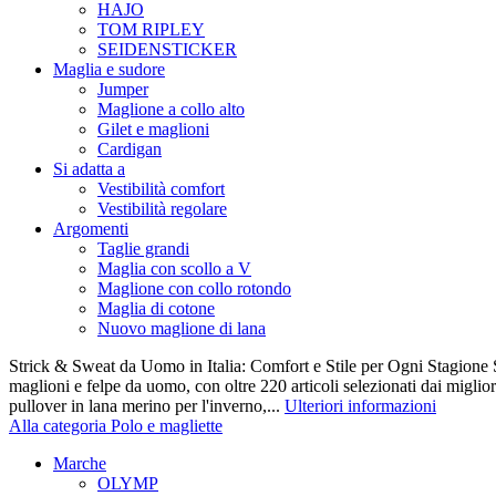
HAJO
TOM RIPLEY
SEIDENSTICKER
Maglia e sudore
Jumper
Maglione a collo alto
Gilet e maglioni
Cardigan
Si adatta a
Vestibilità comfort
Vestibilità regolare
Argomenti
Taglie grandi
Maglia con scollo a V
Maglione con collo rotondo
Maglia di cotone
Nuovo maglione di lana
Strick & Sweat da Uomo in Italia: Comfort e Stile per Ogni Stagione S
maglioni e felpe da uomo, con oltre 220 articoli selezionati dai miglio
pullover in lana merino per l'inverno,...
Ulteriori informazioni
Alla categoria Polo e magliette
Marche
OLYMP