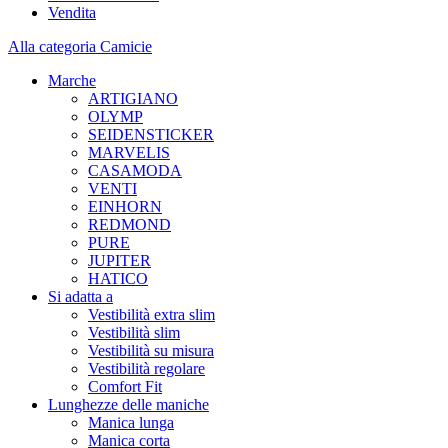
Vendita
Alla categoria Camicie
Marche
ARTIGIANO
OLYMP
SEIDENSTICKER
MARVELIS
CASAMODA
VENTI
EINHORN
REDMOND
PURE
JUPITER
HATICO
Si adatta a
Vestibilità extra slim
Vestibilità slim
Vestibilità su misura
Vestibilità regolare
Comfort Fit
Lunghezze delle maniche
Manica lunga
Manica corta