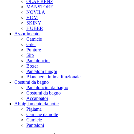
OLAF BENZ
MANSTORE
NOVILA
HOM
SKINY
HUBER
Assortimento
Camicie
Gilet
Punture
Slip
Pantaloncini
Boxer
Pantaloni lunghi
Biancheria intima funzionale
Costumi da bagno
Pantaloncini da bagno
Costumi da bagno
Accappatoi
Abbigliamento da notte
Pigiama
Camicie da notte
Camicie
Pantaloni