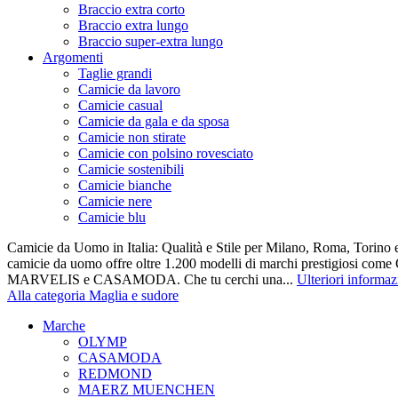
Braccio extra corto
Braccio extra lungo
Braccio super-extra lungo
Argomenti
Taglie grandi
Camicie da lavoro
Camicie casual
Camicie da gala e da sposa
Camicie non stirate
Camicie con polsino rovesciato
Camicie sostenibili
Camicie bianche
Camicie nere
Camicie blu
Camicie da Uomo in Italia: Qualità e Stile per Milano, Roma, Torino e
camicie da uomo offre oltre 1.200 modelli di marchi prestigiosi co
MARVELIS e CASAMODA. Che tu cerchi una...
Ulteriori informaz
Alla categoria Maglia e sudore
Marche
OLYMP
CASAMODA
REDMOND
MAERZ MUENCHEN