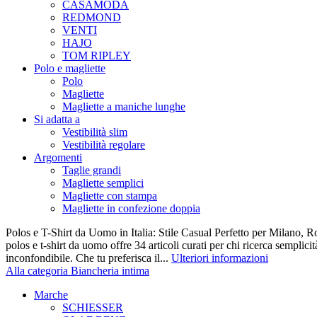
CASAMODA
REDMOND
VENTI
HAJO
TOM RIPLEY
Polo e magliette
Polo
Magliette
Magliette a maniche lunghe
Si adatta a
Vestibilità slim
Vestibilità regolare
Argomenti
Taglie grandi
Magliette semplici
Magliette con stampa
Magliette in confezione doppia
Polos e T-Shirt da Uomo in Italia: Stile Casual Perfetto per Milano, R
polos e t-shirt da uomo offre 34 articoli curati per chi ricerca semplicit
inconfondibile. Che tu preferisca il...
Ulteriori informazioni
Alla categoria Biancheria intima
Marche
SCHIESSER