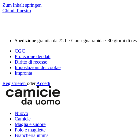
Zum Inhalt springen
Chiudi finestra
Spedizione gratuita da 75 € · Consegna rapida · 30 giorni di re
CGC
Protezione dei dati
Diritto di recesso
Impostazioni dei cookie
Impronta
Registrieren
oder
Accedi
Nuovo
Camicie
Maglia e sudore
Polo e magliette
Biancheria intima