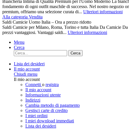
Biancheria Intima di Qualità Premium per l'Uomo Moderno La biancher
fondamento di ogni outfit maschile di successo. Nel nostro negozio on
premium, offriamo una selezione curata di...
Ulteriori informazioni
Alla categoria Vendita
Saldi Camicie Uomo Italia – Ora a prezzo ridotto
Saldi Camicie per Milano, Roma, Torino e tutta Italia Da Camici
prezzi vantaggiosi. Vantaggi saldi...
Ulteriori informazioni
Menu
Cerca
Cerca
Lista dei desideri
Il mio account
Chiudi menu
Il mio account
Connetti
o
registra
Il mio account
Informazioni utente
Indirizzi
Cambia metodo di pagamento
Gestisci carte di credito
I miei ordini
I miei download immediati
Lista dei desideri