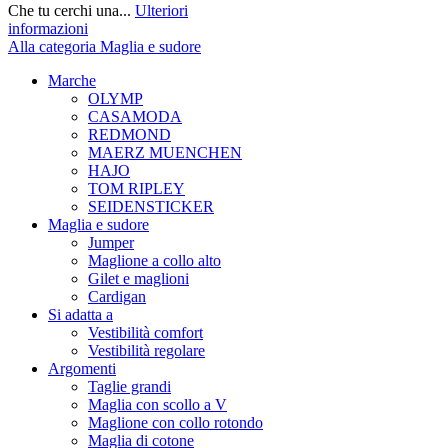
Che tu cerchi una...
Ulteriori
informazioni
Alla categoria Maglia e sudore
Marche
OLYMP
CASAMODA
REDMOND
MAERZ MUENCHEN
HAJO
TOM RIPLEY
SEIDENSTICKER
Maglia e sudore
Jumper
Maglione a collo alto
Gilet e maglioni
Cardigan
Si adatta a
Vestibilità comfort
Vestibilità regolare
Argomenti
Taglie grandi
Maglia con scollo a V
Maglione con collo rotondo
Maglia di cotone