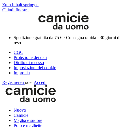
Zum Inhalt springen
Chiudi finestra
Spedizione gratuita da 75 € · Consegna rapida · 30 giorni di
reso
CGC
Protezione dei dati
Diritto di recesso
Impostazioni dei cookie
Impronta
Registrieren
oder
Accedi
Nuovo
Camicie
Maglia e sudore
Polo e magliette