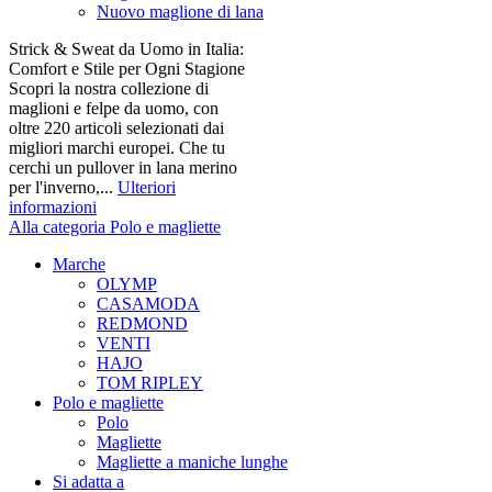
Nuovo maglione di lana
Strick & Sweat da Uomo in Italia:
Comfort e Stile per Ogni Stagione
Scopri la nostra collezione di
maglioni e felpe da uomo, con
oltre 220 articoli selezionati dai
migliori marchi europei. Che tu
cerchi un pullover in lana merino
per l'inverno,...
Ulteriori
informazioni
Alla categoria Polo e magliette
Marche
OLYMP
CASAMODA
REDMOND
VENTI
HAJO
TOM RIPLEY
Polo e magliette
Polo
Magliette
Magliette a maniche lunghe
Si adatta a