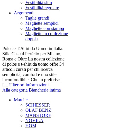
Vestibilità slim
Vestibilità regolare
Argomenti
Taglie grandi
Magliette semplici
Magliette con stampa
Magliette in confezione
doppia
Polos e T-Shirt da Uomo in Italia:
Stile Casual Perfetto per Milano,
Roma e Oltre La nostra collezione
di polos e t-shirt da uomo offre 34
articoli curati per chi ricerca
semplicità, comfort e uno stile
inconfondibile. Che tu preferisca
il...
Ulteriori informazioni
Alla categoria Biancheria intima
Marche
SCHIESSER
OLAF BENZ
MANSTORE
NOVILA
HOM