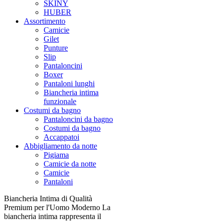
SKINY
HUBER
Assortimento
Camicie
Gilet
Punture
Slip
Pantaloncini
Boxer
Pantaloni lunghi
Biancheria intima
funzionale
Costumi da bagno
Pantaloncini da bagno
Costumi da bagno
Accappatoi
Abbigliamento da notte
Pigiama
Camicie da notte
Camicie
Pantaloni
Biancheria Intima di Qualità
Premium per l'Uomo Moderno La
biancheria intima rappresenta il