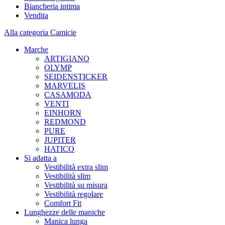
Biancheria intima
Vendita
Alla categoria Camicie
Marche
ARTIGIANO
OLYMP
SEIDENSTICKER
MARVELIS
CASAMODA
VENTI
EINHORN
REDMOND
PURE
JUPITER
HATICO
Si adatta a
Vestibilità extra slim
Vestibilità slim
Vestibilità su misura
Vestibilità regolare
Comfort Fit
Lunghezze delle maniche
Manica lunga