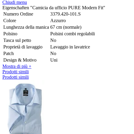
Chiudi menu
Eigenschaften "Camicia da ufficio PURE Modern Fit"
Numero Ordine
3379.420-101.S
Colore
Azzurro
Lunghezza della manica
67 cm (normale)
Polsino
Polsini combi regolabili
Tasca sul petto
No
Proprietà di lavaggio
Lavaggio in lavatrice
Patch
No
Design & Motivo
Uni
Mostra di più +
Prodotti simili
Prodotti simili