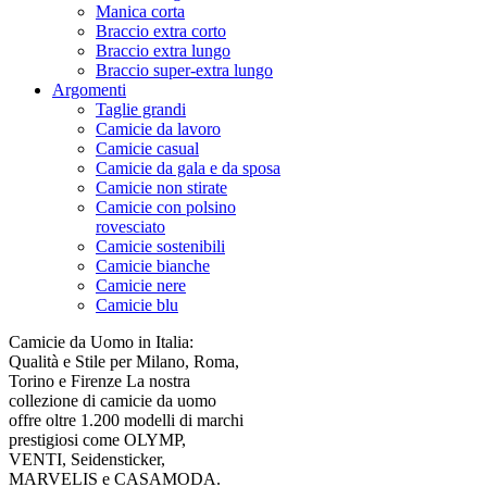
Manica corta
Braccio extra corto
Braccio extra lungo
Braccio super-extra lungo
Argomenti
Taglie grandi
Camicie da lavoro
Camicie casual
Camicie da gala e da sposa
Camicie non stirate
Camicie con polsino
rovesciato
Camicie sostenibili
Camicie bianche
Camicie nere
Camicie blu
Camicie da Uomo in Italia:
Qualità e Stile per Milano, Roma,
Torino e Firenze La nostra
collezione di camicie da uomo
offre oltre 1.200 modelli di marchi
prestigiosi come OLYMP,
VENTI, Seidensticker,
MARVELIS e CASAMODA.