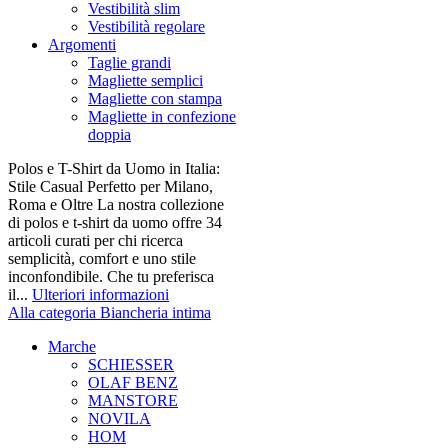
Vestibilità slim
Vestibilità regolare
Argomenti
Taglie grandi
Magliette semplici
Magliette con stampa
Magliette in confezione
doppia
Polos e T-Shirt da Uomo in Italia:
Stile Casual Perfetto per Milano,
Roma e Oltre La nostra collezione
di polos e t-shirt da uomo offre 34
articoli curati per chi ricerca
semplicità, comfort e uno stile
inconfondibile. Che tu preferisca
il...
Ulteriori informazioni
Alla categoria Biancheria intima
Marche
SCHIESSER
OLAF BENZ
MANSTORE
NOVILA
HOM