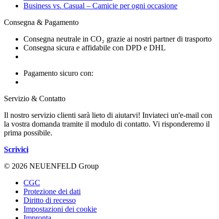
Business vs. Casual – Camicie per ogni occasione
Consegna & Pagamento
Consegna neutrale in CO₂ grazie ai nostri partner di trasporto
Consegna sicura e affidabile con DPD e DHL
Pagamento sicuro con:
Servizio & Contatto
Il nostro servizio clienti sarà lieto di aiutarvi! Inviateci un'e-mail con
la vostra domanda tramite il modulo di contatto. Vi risponderemo il
prima possibile.
Scrivici
© 2026 NEUENFELD Group
CGC
Protezione dei dati
Diritto di recesso
Impostazioni dei cookie
Impronta