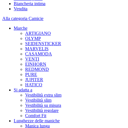
Biancheria intima
Vendita
Alla categoria Camicie
Marche
ARTIGIANO
OLYMP
SEIDENSTICKER
MARVELIS
CASAMODA
VENTI
EINHORN
REDMOND
PURE
JUPITER
HATICO
Si adatta a
Vestibilità extra slim
Vestibilità slim
Vestibilità su misura
Vestibilità regolare
Comfort Fit
Lunghezze delle maniche
Manica lunga