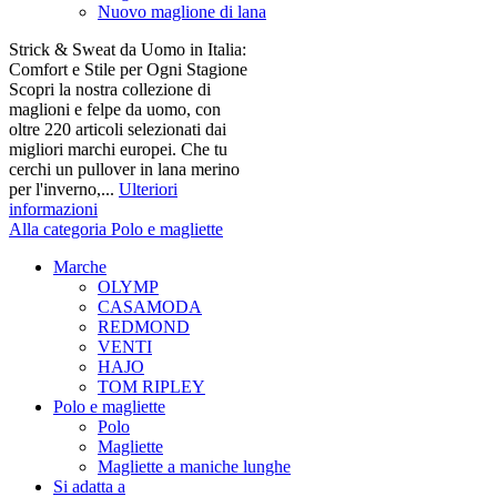
Nuovo maglione di lana
Strick & Sweat da Uomo in Italia:
Comfort e Stile per Ogni Stagione
Scopri la nostra collezione di
maglioni e felpe da uomo, con
oltre 220 articoli selezionati dai
migliori marchi europei. Che tu
cerchi un pullover in lana merino
per l'inverno,...
Ulteriori
informazioni
Alla categoria Polo e magliette
Marche
OLYMP
CASAMODA
REDMOND
VENTI
HAJO
TOM RIPLEY
Polo e magliette
Polo
Magliette
Magliette a maniche lunghe
Si adatta a