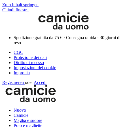
Zum Inhalt springen
Chiudi finestra
Spedizione gratuita da 75 € · Consegna rapida · 30 giorni di
reso
CGC
Protezione dei dati
Diritto di recesso
Impostazioni dei cookie
Impronta
Registrieren
oder
Accedi
Nuovo
Camicie
Maglia e sudore
Polo e magliette