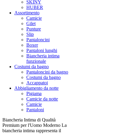
SKINY
HUBER
Assortimento
Camicie
Gilet
Punture
Slip
Pantaloncini
Boxer
Pantaloni lunghi
Biancheria intima
funzionale
Costumi da bagno
Pantaloncini da bagno
Costumi da bagno
Accappatoi
Abbigliamento da notte
Pigiama
Camicie da notte
Camicie
Pantaloni
Biancheria Intima di Qualità
Premium per l'Uomo Moderno La
biancheria intima rappresenta il