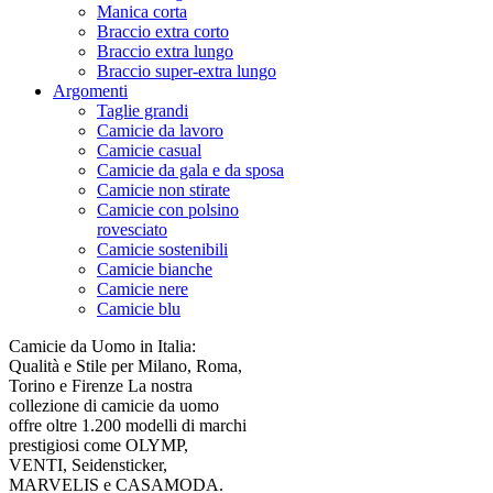
Manica corta
Braccio extra corto
Braccio extra lungo
Braccio super-extra lungo
Argomenti
Taglie grandi
Camicie da lavoro
Camicie casual
Camicie da gala e da sposa
Camicie non stirate
Camicie con polsino
rovesciato
Camicie sostenibili
Camicie bianche
Camicie nere
Camicie blu
Camicie da Uomo in Italia:
Qualità e Stile per Milano, Roma,
Torino e Firenze La nostra
collezione di camicie da uomo
offre oltre 1.200 modelli di marchi
prestigiosi come OLYMP,
VENTI, Seidensticker,
MARVELIS e CASAMODA.