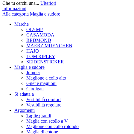
Che tu cerchi una...
Ulteriori
informazioni
Alla categoria Maglia e sudore
Marche
OLYMP
CASAMODA
REDMOND
MAERZ MUENCHEN
HAJO
TOM RIPLEY
SEIDENSTICKER
Maglia e sudore
Jumper
Maglione a collo alto
Gilet e maglioni
Cardigan
Si adatta a
Vestibilità comfort
Vestibilità regolare
Argomenti
Taglie grandi
Maglia con scollo a V
Maglione con collo rotondo
Maglia di cotone