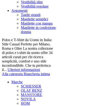
Vestibilità slim
Vestibilità regolare
Argomenti
Taglie grandi
Magliette semplici
Magliette con stampa
Magliette in confezione
doppia
Polos e T-Shirt da Uomo in Italia:
Stile Casual Perfetto per Milano,
Roma e Oltre La nostra collezione
di polos e t-shirt da uomo offre 34
articoli curati per chi ricerca
semplicità, comfort e uno stile
inconfondibile. Che tu preferisca
il...
Ulteriori informazioni
Alla categoria Biancheria intima
Marche
SCHIESSER
OLAF BENZ
MANSTORE
NOVILA
HOM