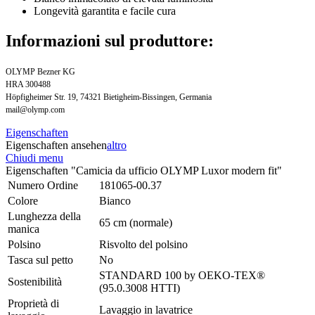
Longevità garantita e facile cura
Informazioni sul produttore:
OLYMP Bezner KG
HRA 300488
Höpfigheimer Str. 19, 74321 Bietigheim-Bissingen, Germania
mail@olymp.com
Eigenschaften
Eigenschaften ansehen
altro
Chiudi menu
Eigenschaften "Camicia da ufficio OLYMP Luxor modern fit"
Numero Ordine
181065-00.37
Colore
Bianco
Lunghezza della
65 cm (normale)
manica
Polsino
Risvolto del polsino
Tasca sul petto
No
STANDARD 100 by OEKO-TEX®
Sostenibilità
(95.0.3008 HTTI)
Proprietà di
Lavaggio in lavatrice