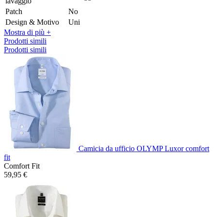
lavaggio
Patch
No
Design & Motivo
Uni
Mostra di più +
Prodotti simili
Prodotti simili
Camicia da ufficio OLYMP Luxor comfort
fit
Comfort Fit
59,95 €