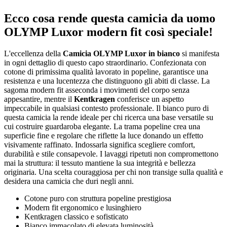
Ecco cosa rende questa camicia da uomo
OLYMP Luxor modern fit così speciale!
L'eccellenza della
Camicia OLYMP Luxor in bianco
si manifesta
in ogni dettaglio di questo capo straordinario. Confezionata con
cotone di primissima qualità lavorato in popeline, garantisce una
resistenza e una lucentezza che distinguono gli abiti di classe. La
sagoma modern fit asseconda i movimenti del corpo senza
appesantire, mentre il
Kentkragen
conferisce un aspetto
impeccabile in qualsiasi contesto professionale. Il bianco puro di
questa camicia la rende ideale per chi ricerca una base versatile su
cui costruire guardaroba elegante. La trama popeline crea una
superficie fine e regolare che riflette la luce donando un effetto
visivamente raffinato. Indossarla significa scegliere comfort,
durabilità e stile consapevole. I lavaggi ripetuti non compromettono
mai la struttura: il tessuto mantiene la sua integrità e bellezza
originaria. Una scelta couraggiosa per chi non transige sulla qualità e
desidera una camicia che duri negli anni.
Cotone puro con struttura popeline prestigiosa
Modern fit ergonomico e lusinghiero
Kentkragen classico e sofisticato
Bianco immacolato di elevata luminosità