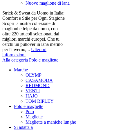
Nuovo maglione di lana
Strick & Sweat da Uomo in Italia:
Comfort e Stile per Ogni Stagione
Scopri la nostra collezione di
maglioni e felpe da uomo, con
oltre 220 articoli selezionati dai
migliori marchi europei. Che tu
cerchi un pullover in lana merino
per l'inverno,...
Ulteriori
informazioni
Alla categoria Polo e magliette
Marche
OLYMP
CASAMODA
REDMOND
VENTI
HAJO
TOM RIPLEY
Polo e magliette
Polo
Magliette
Magliette a maniche lunghe
Si adatta a