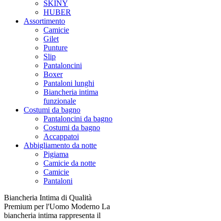
SKINY
HUBER
Assortimento
Camicie
Gilet
Punture
Slip
Pantaloncini
Boxer
Pantaloni lunghi
Biancheria intima
funzionale
Costumi da bagno
Pantaloncini da bagno
Costumi da bagno
Accappatoi
Abbigliamento da notte
Pigiama
Camicie da notte
Camicie
Pantaloni
Biancheria Intima di Qualità
Premium per l'Uomo Moderno La
biancheria intima rappresenta il