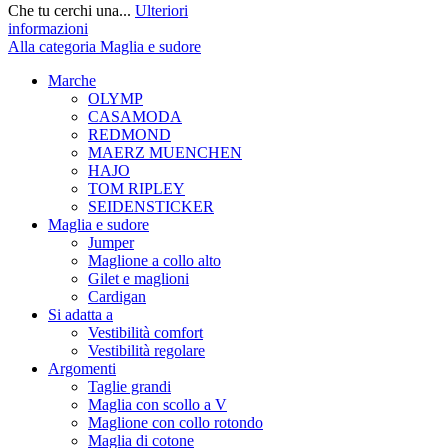
Che tu cerchi una...
Ulteriori
informazioni
Alla categoria Maglia e sudore
Marche
OLYMP
CASAMODA
REDMOND
MAERZ MUENCHEN
HAJO
TOM RIPLEY
SEIDENSTICKER
Maglia e sudore
Jumper
Maglione a collo alto
Gilet e maglioni
Cardigan
Si adatta a
Vestibilità comfort
Vestibilità regolare
Argomenti
Taglie grandi
Maglia con scollo a V
Maglione con collo rotondo
Maglia di cotone