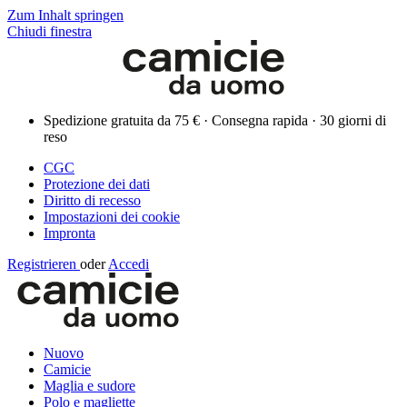
Zum Inhalt springen
Chiudi finestra
Spedizione gratuita da 75 € · Consegna rapida · 30 giorni di
reso
CGC
Protezione dei dati
Diritto di recesso
Impostazioni dei cookie
Impronta
Registrieren
oder
Accedi
Nuovo
Camicie
Maglia e sudore
Polo e magliette