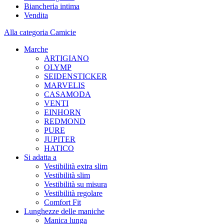
Biancheria intima
Vendita
Alla categoria Camicie
Marche
ARTIGIANO
OLYMP
SEIDENSTICKER
MARVELIS
CASAMODA
VENTI
EINHORN
REDMOND
PURE
JUPITER
HATICO
Si adatta a
Vestibilità extra slim
Vestibilità slim
Vestibilità su misura
Vestibilità regolare
Comfort Fit
Lunghezze delle maniche
Manica lunga