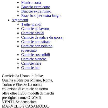
Manica corta
Braccio extra corto
Braccio extra lungo
Braccio super-extra lungo
Argomenti
Taglie grandi
Camicie da lavoro
Camicie casual
Camicie da gala e da sposa
Camicie non stirate
Camicie con polsino
rovesciato
Camicie sostenibili
Camicie bianche
Camicie nere
Camicie blu
Camicie da Uomo in Italia:
Qualità e Stile per Milano, Roma,
Torino e Firenze La nostra
collezione di camicie da uomo
offre oltre 1.200 modelli di marchi
prestigiosi come OLYMP,
VENTI, Seidensticker,
MARVELIS e CASAMODA.