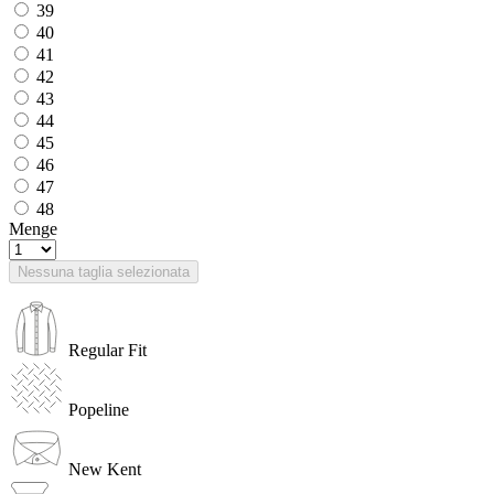
39
40
41
42
43
44
45
46
47
48
Menge
Nessuna taglia selezionata
Regular Fit
Popeline
New Kent