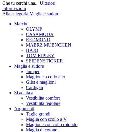
Che tu cerchi una...
Ulteriori
informazioni
Alla categoria Maglia e sudore
Marche
OLYMP
CASAMODA
REDMOND
MAERZ MUENCHEN
HAJO
TOM RIPLEY
SEIDENSTICKER
Maglia e sudore
Jumper
Maglione a collo alto
Gilet e maglioni
Cardigan
Si adatta a
Vestibilità comfort
Vestibilità regolare
Argomenti
Taglie grandi
Maglia con scollo a V
Maglione con collo rotondo
Maglia di cotone