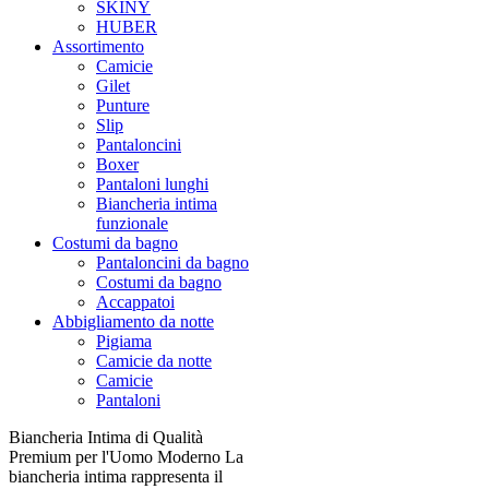
SKINY
HUBER
Assortimento
Camicie
Gilet
Punture
Slip
Pantaloncini
Boxer
Pantaloni lunghi
Biancheria intima
funzionale
Costumi da bagno
Pantaloncini da bagno
Costumi da bagno
Accappatoi
Abbigliamento da notte
Pigiama
Camicie da notte
Camicie
Pantaloni
Biancheria Intima di Qualità
Premium per l'Uomo Moderno La
biancheria intima rappresenta il