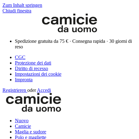
Zum Inhalt springen
Chiudi finestra
Spedizione gratuita da 75 € · Consegna rapida · 30 giorni di
reso
CGC
Protezione dei dati
Diritto di recesso
Impostazioni dei cookie
Impronta
Registrieren
oder
Accedi
Nuovo
Camicie
Maglia e sudore
Polo e magliette