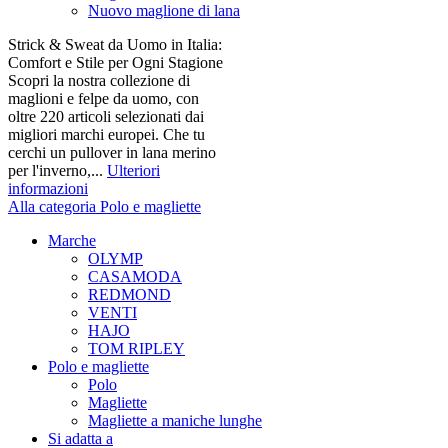
Nuovo maglione di lana
Strick & Sweat da Uomo in Italia:
Comfort e Stile per Ogni Stagione
Scopri la nostra collezione di
maglioni e felpe da uomo, con
oltre 220 articoli selezionati dai
migliori marchi europei. Che tu
cerchi un pullover in lana merino
per l'inverno,...
Ulteriori
informazioni
Alla categoria Polo e magliette
Marche
OLYMP
CASAMODA
REDMOND
VENTI
HAJO
TOM RIPLEY
Polo e magliette
Polo
Magliette
Magliette a maniche lunghe
Si adatta a