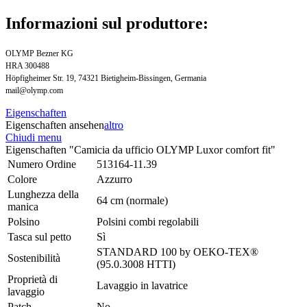
Informazioni sul produttore:
OLYMP Bezner KG
HRA 300488
Höpfigheimer Str. 19, 74321 Bietigheim-Bissingen, Germania
mail@olymp.com
Eigenschaften
Eigenschaften ansehen
altro
Chiudi menu
Eigenschaften "Camicia da ufficio OLYMP Luxor comfort fit"
Numero Ordine
513164-11.39
Colore
Azzurro
Lunghezza della
64 cm (normale)
manica
Polsino
Polsini combi regolabili
Tasca sul petto
Sì
STANDARD 100 by OEKO-TEX®
Sostenibilità
(95.0.3008 HTTI)
Proprietà di
Lavaggio in lavatrice
lavaggio
Patch
No