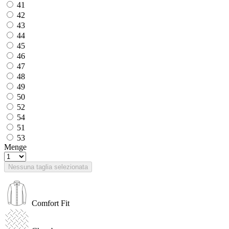
41
42
43
44
45
46
47
48
49
50
52
54
51
53
Menge
Nessuna taglia selezionata
Comfort Fit