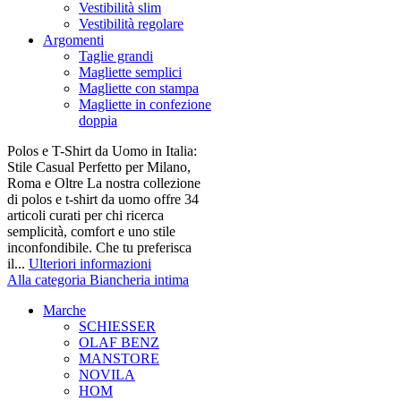
Vestibilità slim
Vestibilità regolare
Argomenti
Taglie grandi
Magliette semplici
Magliette con stampa
Magliette in confezione
doppia
Polos e T-Shirt da Uomo in Italia:
Stile Casual Perfetto per Milano,
Roma e Oltre La nostra collezione
di polos e t-shirt da uomo offre 34
articoli curati per chi ricerca
semplicità, comfort e uno stile
inconfondibile. Che tu preferisca
il...
Ulteriori informazioni
Alla categoria Biancheria intima
Marche
SCHIESSER
OLAF BENZ
MANSTORE
NOVILA
HOM