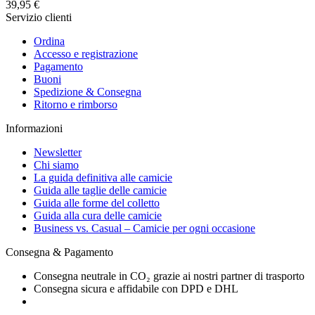
39,95 €
Servizio clienti
Ordina
Accesso e registrazione
Pagamento
Buoni
Spedizione & Consegna
Ritorno e rimborso
Informazioni
Newsletter
Chi siamo
La guida definitiva alle camicie
Guida alle taglie delle camicie
Guida alle forme del colletto
Guida alla cura delle camicie
Business vs. Casual – Camicie per ogni occasione
Consegna & Pagamento
Consegna neutrale in CO₂ grazie ai nostri partner di trasporto
Consegna sicura e affidabile con DPD e DHL