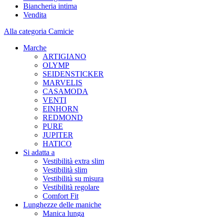
Biancheria intima
Vendita
Alla categoria Camicie
Marche
ARTIGIANO
OLYMP
SEIDENSTICKER
MARVELIS
CASAMODA
VENTI
EINHORN
REDMOND
PURE
JUPITER
HATICO
Si adatta a
Vestibilità extra slim
Vestibilità slim
Vestibilità su misura
Vestibilità regolare
Comfort Fit
Lunghezze delle maniche
Manica lunga