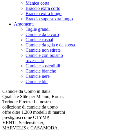
Manica corta
Braccio extra corto
Braccio extra lungo
Braccio super-extra lungo
Argomenti
Taglie grandi
Camicie da lavoro
Camicie casual
Camicie da gala e da sposa
Camicie non stirate
Camicie con polsino
rovesciato
Camicie sostenibili
Camicie bianche
Camicie nere
Camicie blu
Camicie da Uomo in Italia:
Qualità e Stile per Milano, Roma,
Torino e Firenze La nostra
collezione di camicie da uomo
offre oltre 1.200 modelli di marchi
prestigiosi come OLYMP,
VENTI, Seidensticker,
MARVELIS e CASAMODA.