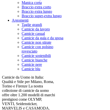
Manica corta
Braccio extra corto
Braccio extra lungo
Braccio super-extra lungo
Argomenti
Taglie grandi
Camicie da lavoro
Camicie casual
Camicie da gala e da sposa
Camicie non stirate
Camicie con polsino
rovesciato
Camicie sostenibili
Camicie bianche
Camicie nere
Camicie blu
Camicie da Uomo in Italia:
Qualità e Stile per Milano, Roma,
Torino e Firenze La nostra
collezione di camicie da uomo
offre oltre 1.200 modelli di marchi
prestigiosi come OLYMP,
VENTI, Seidensticker,
MARVELIS e CASAMODA.