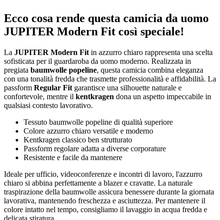
Ecco cosa rende questa camicia da uomo
JUPITER Modern Fit così speciale!
La
JUPITER Modern Fit
in azzurro chiaro rappresenta una scelta
sofisticata per il guardaroba da uomo moderno. Realizzata in
pregiata
baumwolle popeline
, questa camicia combina eleganza
con una tonalità fredda che trasmette professionalità e affidabilità. La
passform
Regular Fit
garantisce una silhouette naturale e
confortevole, mentre il
kentkragen
dona un aspetto impeccabile in
qualsiasi contesto lavorativo.
Tessuto baumwolle popeline di qualità superiore
Colore azzurro chiaro versatile e moderno
Kentkragen classico ben strutturato
Passform regolare adatta a diverse corporature
Resistente e facile da mantenere
Ideale per ufficio, videoconferenze e incontri di lavoro, l'azzurro
chiaro si abbina perfettamente a blazer e cravatte. La naturale
traspirazione della baumwolle assicura benessere durante la giornata
lavorativa, mantenendo freschezza e asciuttezza. Per mantenere il
colore intatto nel tempo, consigliamo il lavaggio in acqua fredda e
delicata stiratura.