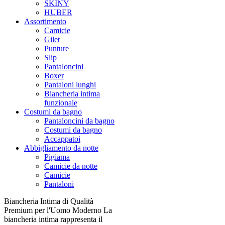
SKINY
HUBER
Assortimento
Camicie
Gilet
Punture
Slip
Pantaloncini
Boxer
Pantaloni lunghi
Biancheria intima
funzionale
Costumi da bagno
Pantaloncini da bagno
Costumi da bagno
Accappatoi
Abbigliamento da notte
Pigiama
Camicie da notte
Camicie
Pantaloni
Biancheria Intima di Qualità
Premium per l'Uomo Moderno La
biancheria intima rappresenta il