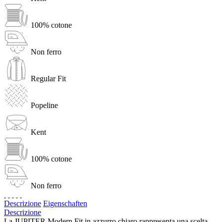
100% cotone
Non ferro
Regular Fit
Popeline
Kent
100% cotone
Non ferro
Descrizione
Eigenschaften
Descrizione
La JUPITER Modern Fit in azzurro chiaro rappresenta una scelta