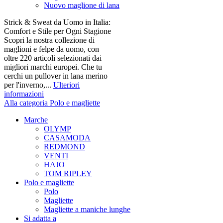
Nuovo maglione di lana
Strick & Sweat da Uomo in Italia:
Comfort e Stile per Ogni Stagione
Scopri la nostra collezione di
maglioni e felpe da uomo, con
oltre 220 articoli selezionati dai
migliori marchi europei. Che tu
cerchi un pullover in lana merino
per l'inverno,...
Ulteriori
informazioni
Alla categoria Polo e magliette
Marche
OLYMP
CASAMODA
REDMOND
VENTI
HAJO
TOM RIPLEY
Polo e magliette
Polo
Magliette
Magliette a maniche lunghe
Si adatta a