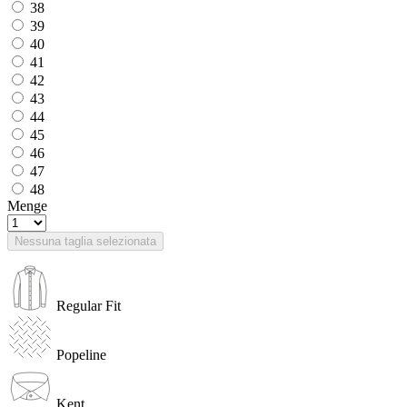
38
39
40
41
42
43
44
45
46
47
48
Menge
Nessuna taglia selezionata
Regular Fit
Popeline
Kent