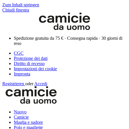
Zum Inhalt springen
Chiudi finestra
Spedizione gratuita da 75 € · Consegna rapida · 30 giorni di
reso
CGC
Protezione dei dati
Diritto di recesso
Impostazioni dei cookie
Impronta
Registrieren
oder
Accedi
Nuovo
Camicie
Maglia e sudore
Polo e magliette