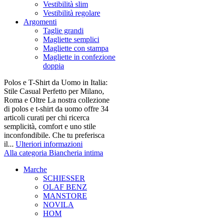
Vestibilità slim
Vestibilità regolare
Argomenti
Taglie grandi
Magliette semplici
Magliette con stampa
Magliette in confezione
doppia
Polos e T-Shirt da Uomo in Italia:
Stile Casual Perfetto per Milano,
Roma e Oltre La nostra collezione
di polos e t-shirt da uomo offre 34
articoli curati per chi ricerca
semplicità, comfort e uno stile
inconfondibile. Che tu preferisca
il...
Ulteriori informazioni
Alla categoria Biancheria intima
Marche
SCHIESSER
OLAF BENZ
MANSTORE
NOVILA
HOM