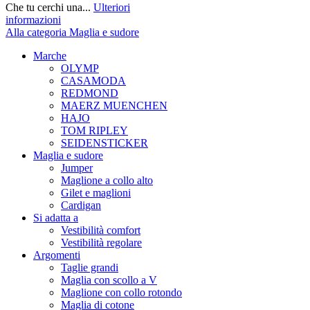
Che tu cerchi una...
Ulteriori
informazioni
Alla categoria Maglia e sudore
Marche
OLYMP
CASAMODA
REDMOND
MAERZ MUENCHEN
HAJO
TOM RIPLEY
SEIDENSTICKER
Maglia e sudore
Jumper
Maglione a collo alto
Gilet e maglioni
Cardigan
Si adatta a
Vestibilità comfort
Vestibilità regolare
Argomenti
Taglie grandi
Maglia con scollo a V
Maglione con collo rotondo
Maglia di cotone