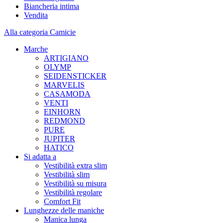
Biancheria intima
Vendita
Alla categoria Camicie
Marche
ARTIGIANO
OLYMP
SEIDENSTICKER
MARVELIS
CASAMODA
VENTI
EINHORN
REDMOND
PURE
JUPITER
HATICO
Si adatta a
Vestibilità extra slim
Vestibilità slim
Vestibilità su misura
Vestibilità regolare
Comfort Fit
Lunghezze delle maniche
Manica lunga