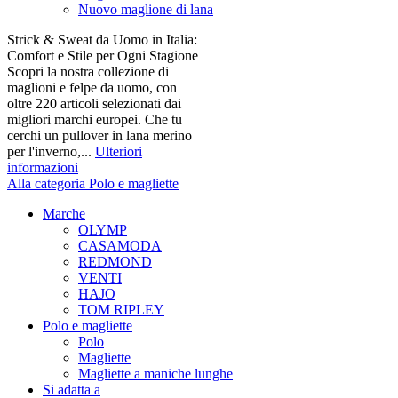
Nuovo maglione di lana
Strick & Sweat da Uomo in Italia:
Comfort e Stile per Ogni Stagione
Scopri la nostra collezione di
maglioni e felpe da uomo, con
oltre 220 articoli selezionati dai
migliori marchi europei. Che tu
cerchi un pullover in lana merino
per l'inverno,...
Ulteriori
informazioni
Alla categoria Polo e magliette
Marche
OLYMP
CASAMODA
REDMOND
VENTI
HAJO
TOM RIPLEY
Polo e magliette
Polo
Magliette
Magliette a maniche lunghe
Si adatta a