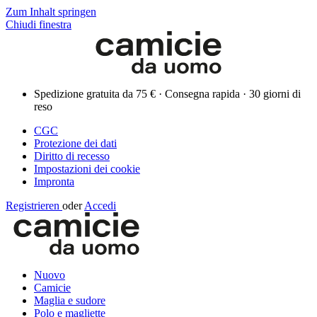
Zum Inhalt springen
Chiudi finestra
Spedizione gratuita da 75 € · Consegna rapida · 30 giorni di
reso
CGC
Protezione dei dati
Diritto di recesso
Impostazioni dei cookie
Impronta
Registrieren
oder
Accedi
Nuovo
Camicie
Maglia e sudore
Polo e magliette