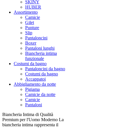
SKINY
HUBER
Assortimento
Camicie
Gilet
Punture
Slip
Pantaloncini
Boxer
Pantaloni lunghi
Biancheria intima
funzionale
Costumi da bagno
Pantaloncini da bagno
Costumi da bagno
Accappatoi
Abbigliamento da notte
Pigiama
Camicie da notte
Camicie
Pantaloni
Biancheria Intima di Qualità
Premium per l'Uomo Moderno La
biancheria intima rappresenta il