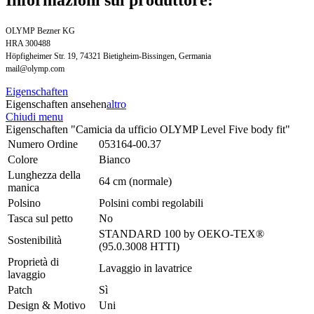
OLYMP Bezner KG
HRA 300488
Höpfigheimer Str. 19, 74321 Bietigheim-Bissingen, Germania
mail@olymp.com
Eigenschaften
Eigenschaften ansehen
altro
Chiudi menu
Eigenschaften "Camicia da ufficio OLYMP Level Five body fit"
Numero Ordine
053164-00.37
Colore
Bianco
Lunghezza della
64 cm (normale)
manica
Polsino
Polsini combi regolabili
Tasca sul petto
No
STANDARD 100 by OEKO-TEX®
Sostenibilità
(95.0.3008 HTTI)
Proprietà di
Lavaggio in lavatrice
lavaggio
Patch
Sì
Design & Motivo
Uni