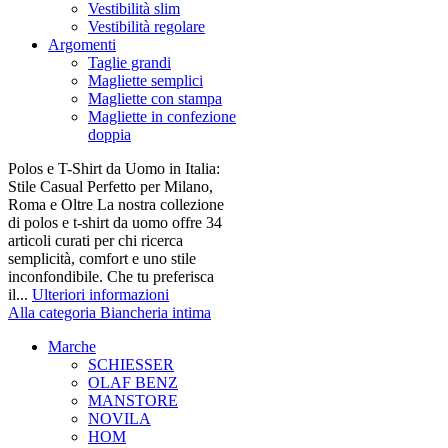
Vestibilità slim
Vestibilità regolare
Argomenti
Taglie grandi
Magliette semplici
Magliette con stampa
Magliette in confezione
doppia
Polos e T-Shirt da Uomo in Italia:
Stile Casual Perfetto per Milano,
Roma e Oltre La nostra collezione
di polos e t-shirt da uomo offre 34
articoli curati per chi ricerca
semplicità, comfort e uno stile
inconfondibile. Che tu preferisca
il...
Ulteriori informazioni
Alla categoria Biancheria intima
Marche
SCHIESSER
OLAF BENZ
MANSTORE
NOVILA
HOM