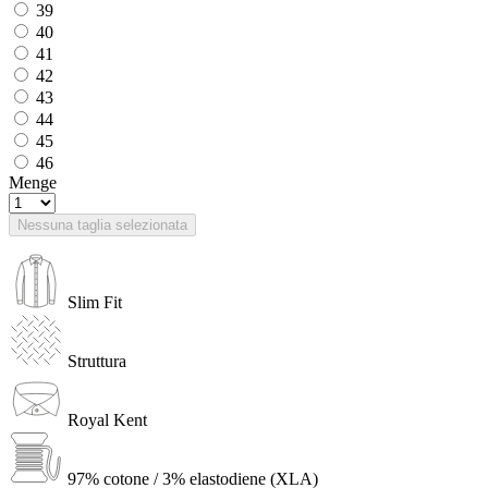
39
40
41
42
43
44
45
46
Menge
Nessuna taglia selezionata
Slim Fit
Struttura
Royal Kent
97% cotone / 3% elastodiene (XLA)