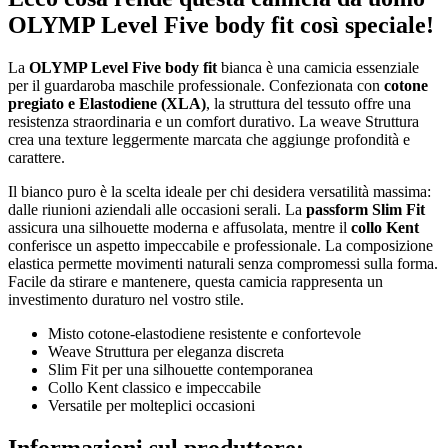
OLYMP Level Five body fit così speciale!
La
OLYMP Level Five body fit
bianca è una camicia essenziale
per il guardaroba maschile professionale. Confezionata con
cotone
pregiato e Elastodiene (XLA)
, la struttura del tessuto offre una
resistenza straordinaria e un comfort durativo. La weave Struttura
crea una texture leggermente marcata che aggiunge profondità e
carattere.
Il bianco puro è la scelta ideale per chi desidera versatilità massima:
dalle riunioni aziendali alle occasioni serali. La
passform Slim Fit
assicura una silhouette moderna e affusolata, mentre il
collo Kent
conferisce un aspetto impeccabile e professionale. La composizione
elastica permette movimenti naturali senza compromessi sulla forma.
Facile da stirare e mantenere, questa camicia rappresenta un
investimento duraturo nel vostro stile.
Misto cotone-elastodiene resistente e confortevole
Weave Struttura per eleganza discreta
Slim Fit per una silhouette contemporanea
Collo Kent classico e impeccabile
Versatile per molteplici occasioni
Informazioni sul produttore: