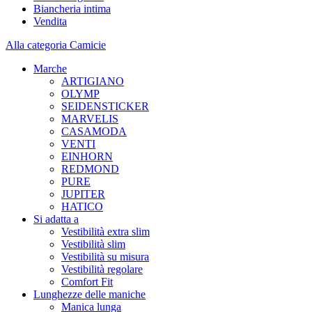
Biancheria intima
Vendita
Alla categoria Camicie
Marche
ARTIGIANO
OLYMP
SEIDENSTICKER
MARVELIS
CASAMODA
VENTI
EINHORN
REDMOND
PURE
JUPITER
HATICO
Si adatta a
Vestibilità extra slim
Vestibilità slim
Vestibilità su misura
Vestibilità regolare
Comfort Fit
Lunghezze delle maniche
Manica lunga