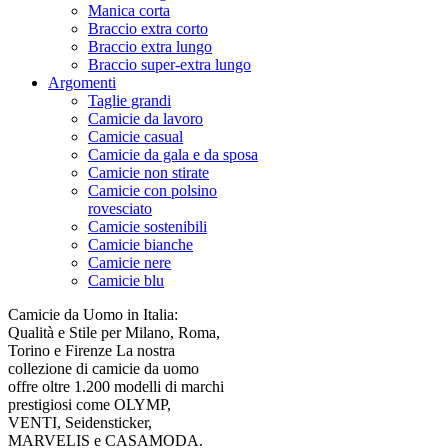
Manica corta
Braccio extra corto
Braccio extra lungo
Braccio super-extra lungo
Argomenti
Taglie grandi
Camicie da lavoro
Camicie casual
Camicie da gala e da sposa
Camicie non stirate
Camicie con polsino
rovesciato
Camicie sostenibili
Camicie bianche
Camicie nere
Camicie blu
Camicie da Uomo in Italia:
Qualità e Stile per Milano, Roma,
Torino e Firenze La nostra
collezione di camicie da uomo
offre oltre 1.200 modelli di marchi
prestigiosi come OLYMP,
VENTI, Seidensticker,
MARVELIS e CASAMODA.