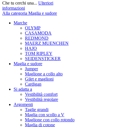
Che tu cerchi una...
Ulteriori
informazioni
Alla categoria Maglia e sudore
Marche
OLYMP
CASAMODA
REDMOND
MAERZ MUENCHEN
HAJO
TOM RIPLEY
SEIDENSTICKER
Maglia e sudore
Jumper
Maglione a collo alto
Gilet e maglioni
Cardigan
Si adatta a
Vestibilità comfort
Vestibilità regolare
Argomenti
Taglie grandi
Maglia con scollo a V
Maglione con collo rotondo
Maglia di cotone