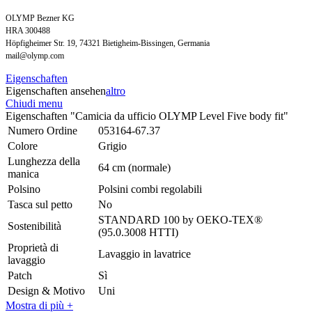
OLYMP Bezner KG
HRA 300488
Höpfigheimer Str. 19, 74321 Bietigheim-Bissingen, Germania
mail@olymp.com
Eigenschaften
Eigenschaften ansehen
altro
Chiudi menu
Eigenschaften "Camicia da ufficio OLYMP Level Five body fit"
Numero Ordine
053164-67.37
Colore
Grigio
Lunghezza della
64 cm (normale)
manica
Polsino
Polsini combi regolabili
Tasca sul petto
No
STANDARD 100 by OEKO-TEX®
Sostenibilità
(95.0.3008 HTTI)
Proprietà di
Lavaggio in lavatrice
lavaggio
Patch
Sì
Design & Motivo
Uni
Mostra di più +