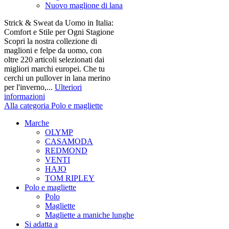
Nuovo maglione di lana
Strick & Sweat da Uomo in Italia:
Comfort e Stile per Ogni Stagione
Scopri la nostra collezione di
maglioni e felpe da uomo, con
oltre 220 articoli selezionati dai
migliori marchi europei. Che tu
cerchi un pullover in lana merino
per l'inverno,...
Ulteriori
informazioni
Alla categoria Polo e magliette
Marche
OLYMP
CASAMODA
REDMOND
VENTI
HAJO
TOM RIPLEY
Polo e magliette
Polo
Magliette
Magliette a maniche lunghe
Si adatta a