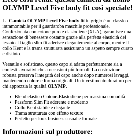
OLYMP Level Five body fit così speciale!
La
Camicia OLYMP Level Five body fit
in grigio è un classico
intramontabile per il guardaroba maschile professionale.
Confezionata con cotone puro e elastodiene (XLA), garantisce una
sensazione di benessere costante grazie alla perfetta elasticità del
tessuto. Il taglio slim fit aderisce elegantemente al corpo, mentre il
collo Kent e la trama strutturata assicurano un aspetto sempre curato
e distinto.
Versatile e sofisticato, questo capo si adatta perfettamente sia a
contesti lavorativi che a occasioni più formali. La costruzione
robusta preserva l'integrità del capo anche dopo numerosi lavaggi,
mantenendo colore e forma originali. Un investimento duraturo per
chi apprezzia la qualità
OLYMP
.
Blend elastico Cotone-Elastodiene per massima comodità
Passform Slim Fit aderente e moderno
Collo Kent stabile e elegante
Trama strutturata con effetto texture
Perfetto per look business casual e formale
Informazioni sul produttore: