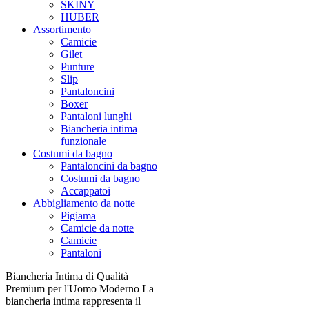
SKINY
HUBER
Assortimento
Camicie
Gilet
Punture
Slip
Pantaloncini
Boxer
Pantaloni lunghi
Biancheria intima
funzionale
Costumi da bagno
Pantaloncini da bagno
Costumi da bagno
Accappatoi
Abbigliamento da notte
Pigiama
Camicie da notte
Camicie
Pantaloni
Biancheria Intima di Qualità
Premium per l'Uomo Moderno La
biancheria intima rappresenta il