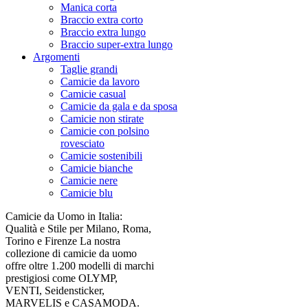
Manica corta
Braccio extra corto
Braccio extra lungo
Braccio super-extra lungo
Argomenti
Taglie grandi
Camicie da lavoro
Camicie casual
Camicie da gala e da sposa
Camicie non stirate
Camicie con polsino
rovesciato
Camicie sostenibili
Camicie bianche
Camicie nere
Camicie blu
Camicie da Uomo in Italia:
Qualità e Stile per Milano, Roma,
Torino e Firenze La nostra
collezione di camicie da uomo
offre oltre 1.200 modelli di marchi
prestigiosi come OLYMP,
VENTI, Seidensticker,
MARVELIS e CASAMODA.