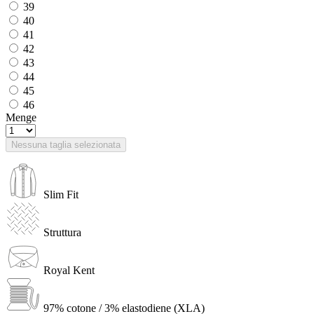
39
40
41
42
43
44
45
46
Menge
Nessuna taglia selezionata
Slim Fit
Struttura
Royal Kent
97% cotone / 3% elastodiene (XLA)