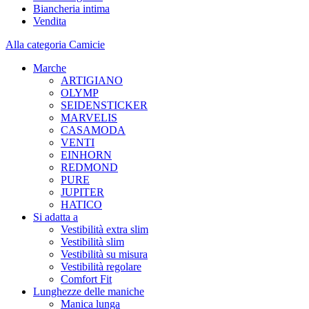
Biancheria intima
Vendita
Alla categoria Camicie
Marche
ARTIGIANO
OLYMP
SEIDENSTICKER
MARVELIS
CASAMODA
VENTI
EINHORN
REDMOND
PURE
JUPITER
HATICO
Si adatta a
Vestibilità extra slim
Vestibilità slim
Vestibilità su misura
Vestibilità regolare
Comfort Fit
Lunghezze delle maniche
Manica lunga