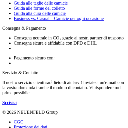
Guida alle taglie delle camicie
Guida alle forme del colletto
Guida alla cura delle camicie
Business vs. Casual – Camicie per ogni occasione
Consegna & Pagamento
Consegna neutrale in CO₂ grazie ai nostri partner di trasporto
Consegna sicura e affidabile con DPD e DHL
Pagamento sicuro con:
Servizio & Contatto
Il nostro servizio clienti sarà lieto di aiutarvi! Inviateci un'e-mail con
la vostra domanda tramite il modulo di contatto. Vi risponderemo il
prima possibile.
Scrivici
© 2026 NEUENFELD Group
CGC
Protezione dei dati