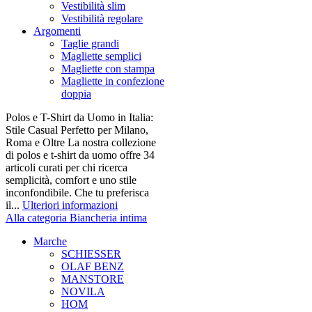
Vestibilità slim
Vestibilità regolare
Argomenti
Taglie grandi
Magliette semplici
Magliette con stampa
Magliette in confezione
doppia
Polos e T-Shirt da Uomo in Italia:
Stile Casual Perfetto per Milano,
Roma e Oltre La nostra collezione
di polos e t-shirt da uomo offre 34
articoli curati per chi ricerca
semplicità, comfort e uno stile
inconfondibile. Che tu preferisca
il...
Ulteriori informazioni
Alla categoria Biancheria intima
Marche
SCHIESSER
OLAF BENZ
MANSTORE
NOVILA
HOM