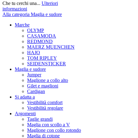
Che tu cerchi una...
Ulteriori
informazioni
Alla categoria Maglia e sudore
Marche
OLYMP
CASAMODA
REDMOND
MAERZ MUENCHEN
HAJO
TOM RIPLEY
SEIDENSTICKER
Maglia e sudore
Jumper
Maglione a collo alto
Gilet e maglioni
Cardigan
Si adatta a
Vestibilità comfort
Vestibilità regolare
Argomenti
Taglie grandi
Maglia con scollo a V
Maglione con collo rotondo
Maglia di cotone