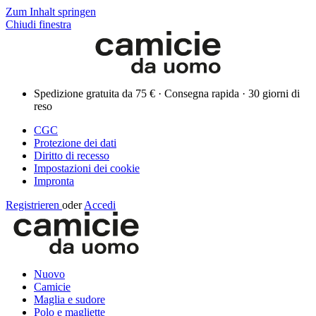
Zum Inhalt springen
Chiudi finestra
Spedizione gratuita da 75 € · Consegna rapida · 30 giorni di
reso
CGC
Protezione dei dati
Diritto di recesso
Impostazioni dei cookie
Impronta
Registrieren
oder
Accedi
Nuovo
Camicie
Maglia e sudore
Polo e magliette