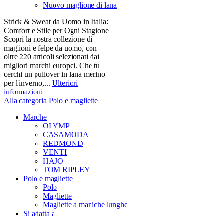
Nuovo maglione di lana
Strick & Sweat da Uomo in Italia:
Comfort e Stile per Ogni Stagione
Scopri la nostra collezione di
maglioni e felpe da uomo, con
oltre 220 articoli selezionati dai
migliori marchi europei. Che tu
cerchi un pullover in lana merino
per l'inverno,...
Ulteriori
informazioni
Alla categoria Polo e magliette
Marche
OLYMP
CASAMODA
REDMOND
VENTI
HAJO
TOM RIPLEY
Polo e magliette
Polo
Magliette
Magliette a maniche lunghe
Si adatta a