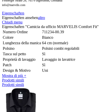
Freiberger Straße 26, 74379 Ingersheim, Germania
info@marvelis.com
Eigenschaften
Eigenschaften ansehen
altro
Chiudi menu
Eigenschaften "Camicia da ufficio MARVELIS Comfort Fit"
Numero Ordine
711234-00.39
Colore
Bianco
Lunghezza della manica
64 cm (normale)
Polsino
Polsini combi regolabili
Tasca sul petto
Sì
Proprietà di lavaggio
Lavaggio in lavatrice
Patch
Sì
Design & Motivo
Uni
Mostra di più +
Prodotti simili
Prodotti simili