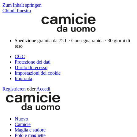
Zum Inhalt springen
Chiudi finestra
Spedizione gratuita da 75 € · Consegna rapida · 30 giorni di
reso
CGC
Protezione dei dati
Diritto di recesso
Impostazioni dei cookie
Impronta
Registrieren
oder
Accedi
Nuovo
Camicie
Maglia e sudore
Polo e magliette