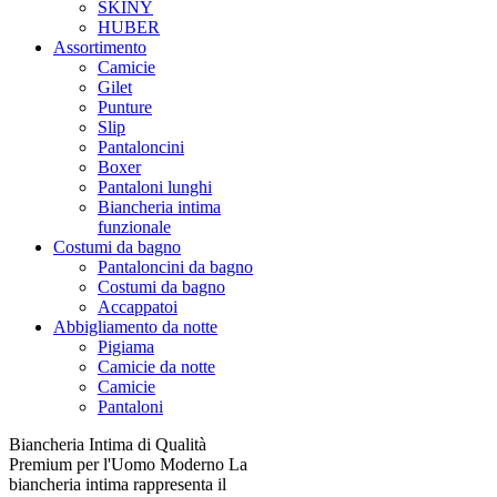
SKINY
HUBER
Assortimento
Camicie
Gilet
Punture
Slip
Pantaloncini
Boxer
Pantaloni lunghi
Biancheria intima
funzionale
Costumi da bagno
Pantaloncini da bagno
Costumi da bagno
Accappatoi
Abbigliamento da notte
Pigiama
Camicie da notte
Camicie
Pantaloni
Biancheria Intima di Qualità
Premium per l'Uomo Moderno La
biancheria intima rappresenta il