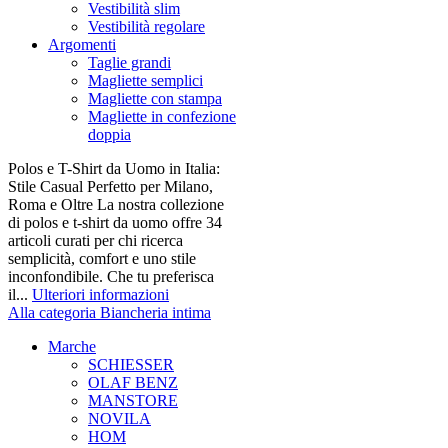
Vestibilità slim
Vestibilità regolare
Argomenti
Taglie grandi
Magliette semplici
Magliette con stampa
Magliette in confezione
doppia
Polos e T-Shirt da Uomo in Italia:
Stile Casual Perfetto per Milano,
Roma e Oltre La nostra collezione
di polos e t-shirt da uomo offre 34
articoli curati per chi ricerca
semplicità, comfort e uno stile
inconfondibile. Che tu preferisca
il...
Ulteriori informazioni
Alla categoria Biancheria intima
Marche
SCHIESSER
OLAF BENZ
MANSTORE
NOVILA
HOM