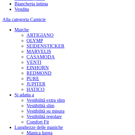
Biancheria intima
Vendita
Alla categoria Camicie
Marche
ARTIGIANO
OLYMP
SEIDENSTICKER
MARVELIS
CASAMODA
VENTI
EINHORN
REDMOND
PURE
JUPITER
HATICO
Si adatta a
Vestibilità extra slim
Vestibilità slim
Vestibilità su misura
Vestibilità regolare
Comfort Fit
Lunghezze delle maniche
Manica lunga