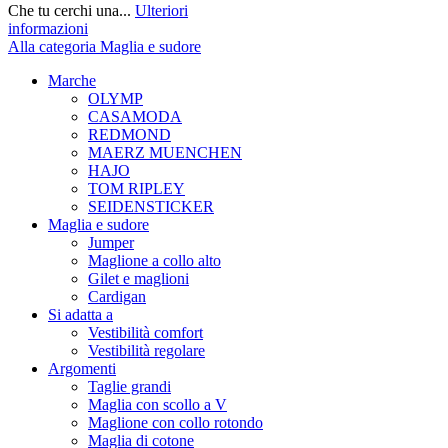
Che tu cerchi una...
Ulteriori
informazioni
Alla categoria Maglia e sudore
Marche
OLYMP
CASAMODA
REDMOND
MAERZ MUENCHEN
HAJO
TOM RIPLEY
SEIDENSTICKER
Maglia e sudore
Jumper
Maglione a collo alto
Gilet e maglioni
Cardigan
Si adatta a
Vestibilità comfort
Vestibilità regolare
Argomenti
Taglie grandi
Maglia con scollo a V
Maglione con collo rotondo
Maglia di cotone