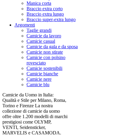
Manica corta
Braccio extra corto
Braccio extra lungo
Braccio super-extra lungo
Argomenti
Taglie grandi
Camicie da lavoro
Camicie casual
Camicie da gala e da sposa
Camicie non stirate
Camicie con polsino
rovesciato
Camicie sostenibili
Camicie bianche
Camicie nere
Camicie blu
Camicie da Uomo in Italia:
Qualità e Stile per Milano, Roma,
Torino e Firenze La nostra
collezione di camicie da uomo
offre oltre 1.200 modelli di marchi
prestigiosi come OLYMP,
VENTI, Seidensticker,
MARVELIS e CASAMODA.