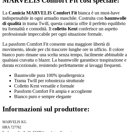
MARVELIS Comfort Fit così speciale!
La
Camicia MARVELIS Comfort Fit
bianca è un must-have
indispensabile in ogni armadio maschile. Costruita con
baumwolle
di qualità
in trama Twill, questa camicia offre il perfetto equilibrio
tra formalità e comodità. Il
colletto Kent
conferisce un aspetto
professionale impeccabile per ogni situazione formale.
La passform Comfort Fit consente una maggiore libertà di
movimento, ideale per chi trascorre lunghe ore in ufficio. Il colore
bianco puro rimane una scelta senza tempo, facilmente abbinabile a
qualsiasi cravatta o blazer. La baumwolle garantisce traspirazione e
durata eccezionale, resistendo perfettamente ai lavaggi frequenti.
Baumwolle pura 100% ipoallergenica
Trama Twill per robustezza strutturale
Colletto Kent versatile e formale
Passform Comfort Fit ampia e accogliente
Bianco puro e sempre elegante
Informazioni sul produttore:
MARVELIS KG
HRA 727762