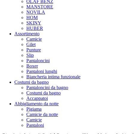
OLAF BENZ
MANSTORE
NOVILA
HOM
SKINY
HUBER
Assortimento
Camicie
Gilet
Punture
Slip
Pantaloncini
Boxer
Pantaloni lunghi
Biancheria intima funzionale
Costumi da bagno
Pantaloncini da bagno
Costumi da bagno
Accappatoi
Abbigliamento da notte
Pigiama
Camicie da notte
Camicie
Pantaloni