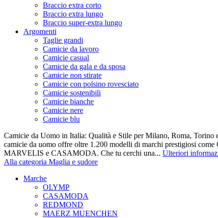
Braccio extra corto
Braccio extra lungo
Braccio super-extra lungo
Argomenti
Taglie grandi
Camicie da lavoro
Camicie casual
Camicie da gala e da sposa
Camicie non stirate
Camicie con polsino rovesciato
Camicie sostenibili
Camicie bianche
Camicie nere
Camicie blu
Camicie da Uomo in Italia: Qualità e Stile per Milano, Roma, Torino e
camicie da uomo offre oltre 1.200 modelli di marchi prestigiosi co
MARVELIS e CASAMODA. Che tu cerchi una...
Ulteriori informaz
Alla categoria Maglia e sudore
Marche
OLYMP
CASAMODA
REDMOND
MAERZ MUENCHEN