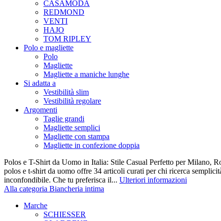
CASAMODA
REDMOND
VENTI
HAJO
TOM RIPLEY
Polo e magliette
Polo
Magliette
Magliette a maniche lunghe
Si adatta a
Vestibilità slim
Vestibilità regolare
Argomenti
Taglie grandi
Magliette semplici
Magliette con stampa
Magliette in confezione doppia
Polos e T-Shirt da Uomo in Italia: Stile Casual Perfetto per Milano, R
polos e t-shirt da uomo offre 34 articoli curati per chi ricerca semplicit
inconfondibile. Che tu preferisca il...
Ulteriori informazioni
Alla categoria Biancheria intima
Marche
SCHIESSER