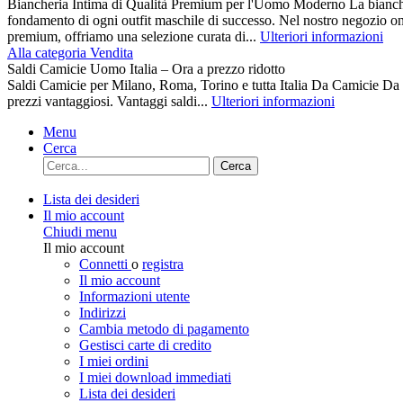
Biancheria Intima di Qualità Premium per l'Uomo Moderno La biancher
fondamento di ogni outfit maschile di successo. Nel nostro negozio on
premium, offriamo una selezione curata di...
Ulteriori informazioni
Alla categoria Vendita
Saldi Camicie Uomo Italia – Ora a prezzo ridotto
Saldi Camicie per Milano, Roma, Torino e tutta Italia Da Camici
prezzi vantaggiosi. Vantaggi saldi...
Ulteriori informazioni
Menu
Cerca
Cerca
Lista dei desideri
Il mio account
Chiudi menu
Il mio account
Connetti
o
registra
Il mio account
Informazioni utente
Indirizzi
Cambia metodo di pagamento
Gestisci carte di credito
I miei ordini
I miei download immediati
Lista dei desideri