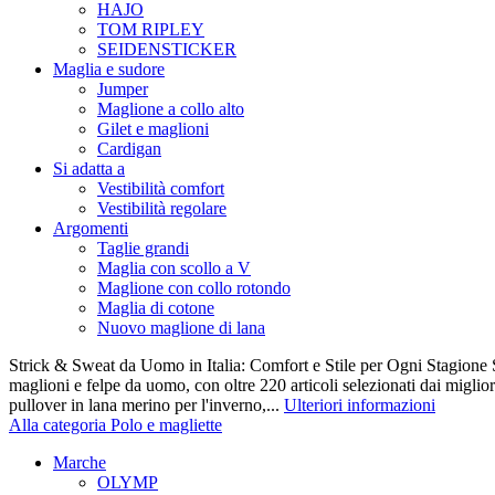
HAJO
TOM RIPLEY
SEIDENSTICKER
Maglia e sudore
Jumper
Maglione a collo alto
Gilet e maglioni
Cardigan
Si adatta a
Vestibilità comfort
Vestibilità regolare
Argomenti
Taglie grandi
Maglia con scollo a V
Maglione con collo rotondo
Maglia di cotone
Nuovo maglione di lana
Strick & Sweat da Uomo in Italia: Comfort e Stile per Ogni Stagione S
maglioni e felpe da uomo, con oltre 220 articoli selezionati dai miglio
pullover in lana merino per l'inverno,...
Ulteriori informazioni
Alla categoria Polo e magliette
Marche
OLYMP