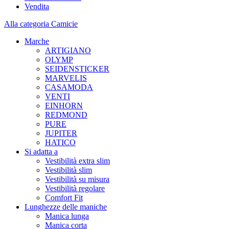
Vendita
Alla categoria Camicie
Marche
ARTIGIANO
OLYMP
SEIDENSTICKER
MARVELIS
CASAMODA
VENTI
EINHORN
REDMOND
PURE
JUPITER
HATICO
Si adatta a
Vestibilità extra slim
Vestibilità slim
Vestibilità su misura
Vestibilità regolare
Comfort Fit
Lunghezze delle maniche
Manica lunga
Manica corta