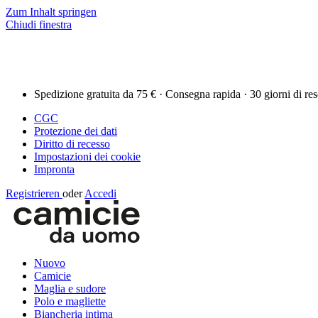
Zum Inhalt springen
Chiudi finestra
Spedizione gratuita da 75 € · Consegna rapida · 30 giorni di re
CGC
Protezione dei dati
Diritto di recesso
Impostazioni dei cookie
Impronta
Registrieren
oder
Accedi
Nuovo
Camicie
Maglia e sudore
Polo e magliette
Biancheria intima