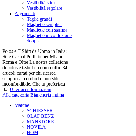
Vestibilità slim
Vestibilità regolare
Argomenti
Taglie grandi
Magliette semplici
Magliette con stampa
Magliette in confezione
doppia
Polos e T-Shirt da Uomo in Italia:
Stile Casual Perfetto per Milano,
Roma e Oltre La nostra collezione
di polos e t-shirt da uomo offre 34
articoli curati per chi ricerca
semplicità, comfort e uno stile
inconfondibile. Che tu preferisca
il...
Ulteriori informazioni
Alla categoria Biancheria intima
Marche
SCHIESSER
OLAF BENZ
MANSTORE
NOVILA
HOM