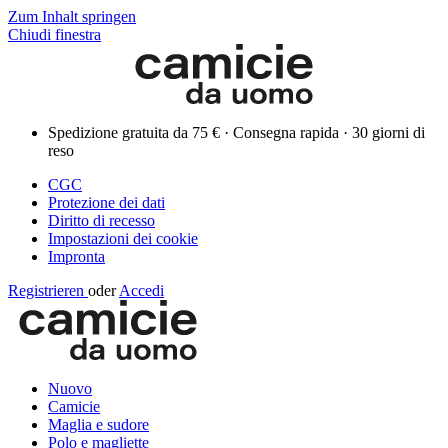
Zum Inhalt springen
Chiudi finestra
Spedizione gratuita da 75 € · Consegna rapida · 30 giorni di
reso
CGC
Protezione dei dati
Diritto di recesso
Impostazioni dei cookie
Impronta
Registrieren
oder
Accedi
Nuovo
Camicie
Maglia e sudore
Polo e magliette