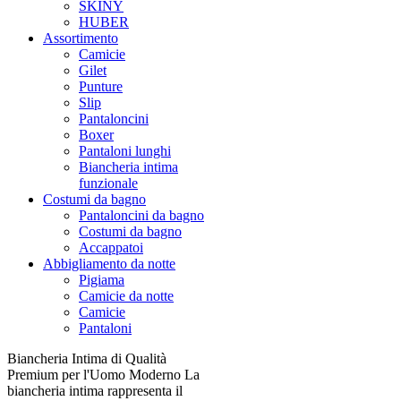
SKINY
HUBER
Assortimento
Camicie
Gilet
Punture
Slip
Pantaloncini
Boxer
Pantaloni lunghi
Biancheria intima
funzionale
Costumi da bagno
Pantaloncini da bagno
Costumi da bagno
Accappatoi
Abbigliamento da notte
Pigiama
Camicie da notte
Camicie
Pantaloni
Biancheria Intima di Qualità
Premium per l'Uomo Moderno La
biancheria intima rappresenta il