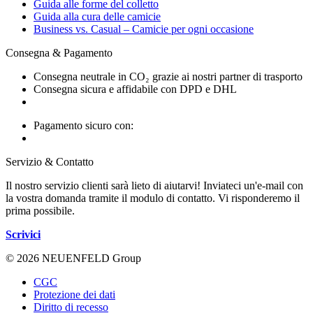
Guida alle forme del colletto
Guida alla cura delle camicie
Business vs. Casual – Camicie per ogni occasione
Consegna & Pagamento
Consegna neutrale in CO₂ grazie ai nostri partner di trasporto
Consegna sicura e affidabile con DPD e DHL
Pagamento sicuro con:
Servizio & Contatto
Il nostro servizio clienti sarà lieto di aiutarvi! Inviateci un'e-mail con
la vostra domanda tramite il modulo di contatto. Vi risponderemo il
prima possibile.
Scrivici
© 2026 NEUENFELD Group
CGC
Protezione dei dati
Diritto di recesso