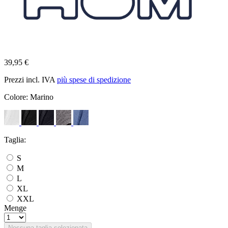
39,95 €
Prezzi incl. IVA
più spese di spedizione
Colore:
Marino
Taglia:
S
M
L
XL
XXL
Menge
Nessuna taglia selezionata