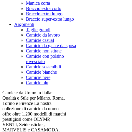
Manica corta
Braccio extra corto
Braccio extra lungo
Braccio super-extra lungo
Argomenti
Taglie grandi
Camicie da lavoro
Camicie casual
Camicie da gala e da sposa
Camicie non stirate
Camicie con polsino
rovesciato
Camicie sostenibili
Camicie bianche
Camicie nere
Camicie blu
Camicie da Uomo in Italia:
Qualità e Stile per Milano, Roma,
Torino e Firenze La nostra
collezione di camicie da uomo
offre oltre 1.200 modelli di marchi
prestigiosi come OLYMP,
VENTI, Seidensticker,
MARVELIS e CASAMODA.