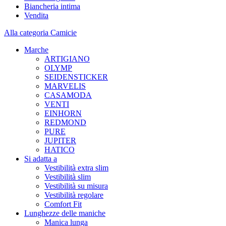
Biancheria intima
Vendita
Alla categoria Camicie
Marche
ARTIGIANO
OLYMP
SEIDENSTICKER
MARVELIS
CASAMODA
VENTI
EINHORN
REDMOND
PURE
JUPITER
HATICO
Si adatta a
Vestibilità extra slim
Vestibilità slim
Vestibilità su misura
Vestibilità regolare
Comfort Fit
Lunghezze delle maniche
Manica lunga