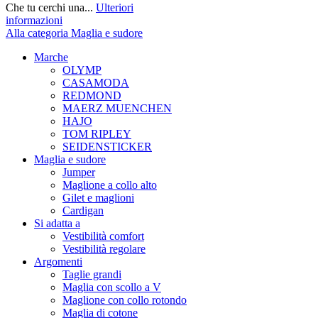
Che tu cerchi una...
Ulteriori
informazioni
Alla categoria Maglia e sudore
Marche
OLYMP
CASAMODA
REDMOND
MAERZ MUENCHEN
HAJO
TOM RIPLEY
SEIDENSTICKER
Maglia e sudore
Jumper
Maglione a collo alto
Gilet e maglioni
Cardigan
Si adatta a
Vestibilità comfort
Vestibilità regolare
Argomenti
Taglie grandi
Maglia con scollo a V
Maglione con collo rotondo
Maglia di cotone