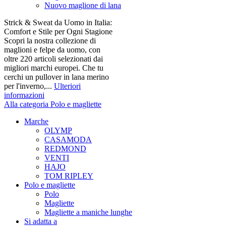
Nuovo maglione di lana
Strick & Sweat da Uomo in Italia:
Comfort e Stile per Ogni Stagione
Scopri la nostra collezione di
maglioni e felpe da uomo, con
oltre 220 articoli selezionati dai
migliori marchi europei. Che tu
cerchi un pullover in lana merino
per l'inverno,...
Ulteriori
informazioni
Alla categoria Polo e magliette
Marche
OLYMP
CASAMODA
REDMOND
VENTI
HAJO
TOM RIPLEY
Polo e magliette
Polo
Magliette
Magliette a maniche lunghe
Si adatta a