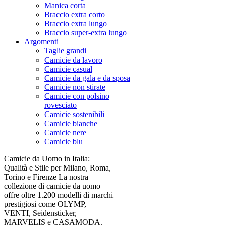
Manica corta
Braccio extra corto
Braccio extra lungo
Braccio super-extra lungo
Argomenti
Taglie grandi
Camicie da lavoro
Camicie casual
Camicie da gala e da sposa
Camicie non stirate
Camicie con polsino
rovesciato
Camicie sostenibili
Camicie bianche
Camicie nere
Camicie blu
Camicie da Uomo in Italia:
Qualità e Stile per Milano, Roma,
Torino e Firenze La nostra
collezione di camicie da uomo
offre oltre 1.200 modelli di marchi
prestigiosi come OLYMP,
VENTI, Seidensticker,
MARVELIS e CASAMODA.