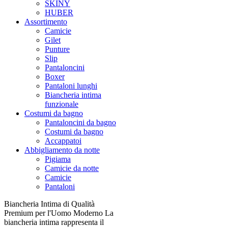
SKINY
HUBER
Assortimento
Camicie
Gilet
Punture
Slip
Pantaloncini
Boxer
Pantaloni lunghi
Biancheria intima
funzionale
Costumi da bagno
Pantaloncini da bagno
Costumi da bagno
Accappatoi
Abbigliamento da notte
Pigiama
Camicie da notte
Camicie
Pantaloni
Biancheria Intima di Qualità
Premium per l'Uomo Moderno La
biancheria intima rappresenta il