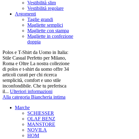
Vestibilità slim
Vestibilità regolare
Argomenti
Taglie grandi
Magliette semplici
Magliette con stampa
Magliette in confezione
doppia
Polos e T-Shirt da Uomo in Italia:
Stile Casual Perfetto per Milano,
Roma e Oltre La nostra collezione
di polos e t-shirt da uomo offre 34
articoli curati per chi ricerca
semplicità, comfort e uno stile
inconfondibile. Che tu preferisca
il...
Ulteriori informazioni
Alla categoria Biancheria intima
Marche
SCHIESSER
OLAF BENZ
MANSTORE
NOVILA
HOM