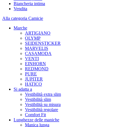
Biancheria intima
Vendita
Alla categoria Camicie
Marche
ARTIGIANO
OLYMP
SEIDENSTICKER
MARVELIS
CASAMODA
VENTI
EINHORN
REDMOND
PURE
JUPITER
HATICO
Si adatta a
Vestibilità extra slim
Vestibilità slim
Vestibilità su misura
Vestibilità regolare
Comfort Fit
Lunghezze delle maniche
Manica lunga