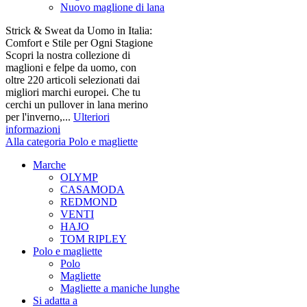
Nuovo maglione di lana
Strick & Sweat da Uomo in Italia:
Comfort e Stile per Ogni Stagione
Scopri la nostra collezione di
maglioni e felpe da uomo, con
oltre 220 articoli selezionati dai
migliori marchi europei. Che tu
cerchi un pullover in lana merino
per l'inverno,...
Ulteriori
informazioni
Alla categoria Polo e magliette
Marche
OLYMP
CASAMODA
REDMOND
VENTI
HAJO
TOM RIPLEY
Polo e magliette
Polo
Magliette
Magliette a maniche lunghe
Si adatta a