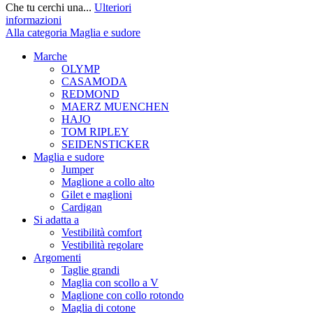
Che tu cerchi una...
Ulteriori
informazioni
Alla categoria Maglia e sudore
Marche
OLYMP
CASAMODA
REDMOND
MAERZ MUENCHEN
HAJO
TOM RIPLEY
SEIDENSTICKER
Maglia e sudore
Jumper
Maglione a collo alto
Gilet e maglioni
Cardigan
Si adatta a
Vestibilità comfort
Vestibilità regolare
Argomenti
Taglie grandi
Maglia con scollo a V
Maglione con collo rotondo
Maglia di cotone