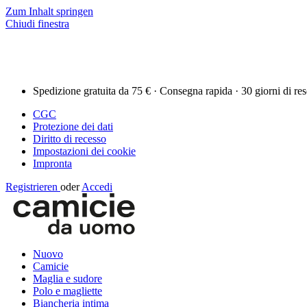
Zum Inhalt springen
Chiudi finestra
Spedizione gratuita da 75 € · Consegna rapida · 30 giorni di re
CGC
Protezione dei dati
Diritto di recesso
Impostazioni dei cookie
Impronta
Registrieren
oder
Accedi
Nuovo
Camicie
Maglia e sudore
Polo e magliette
Biancheria intima