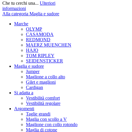
Che tu cerchi una...
Ulteriori
informazioni
Alla categoria Maglia e sudore
Marche
OLYMP
CASAMODA
REDMOND
MAERZ MUENCHEN
HAJO
TOM RIPLEY
SEIDENSTICKER
Maglia e sudore
Jumper
Maglione a collo alto
Gilet e maglioni
Cardigan
Si adatta a
Vestibilità comfort
Vestibilità regolare
Argomenti
Taglie grandi
Maglia con scollo a V
Maglione con collo rotondo
Maglia di cotone