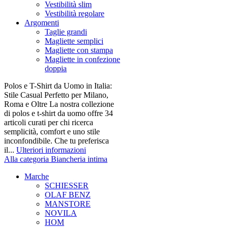
Vestibilità slim
Vestibilità regolare
Argomenti
Taglie grandi
Magliette semplici
Magliette con stampa
Magliette in confezione
doppia
Polos e T-Shirt da Uomo in Italia:
Stile Casual Perfetto per Milano,
Roma e Oltre La nostra collezione
di polos e t-shirt da uomo offre 34
articoli curati per chi ricerca
semplicità, comfort e uno stile
inconfondibile. Che tu preferisca
il...
Ulteriori informazioni
Alla categoria Biancheria intima
Marche
SCHIESSER
OLAF BENZ
MANSTORE
NOVILA
HOM