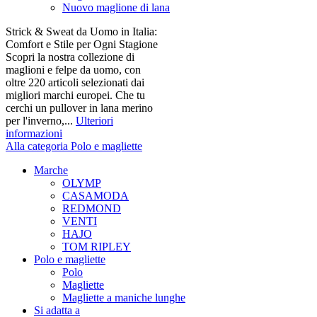
Nuovo maglione di lana
Strick & Sweat da Uomo in Italia:
Comfort e Stile per Ogni Stagione
Scopri la nostra collezione di
maglioni e felpe da uomo, con
oltre 220 articoli selezionati dai
migliori marchi europei. Che tu
cerchi un pullover in lana merino
per l'inverno,...
Ulteriori
informazioni
Alla categoria Polo e magliette
Marche
OLYMP
CASAMODA
REDMOND
VENTI
HAJO
TOM RIPLEY
Polo e magliette
Polo
Magliette
Magliette a maniche lunghe
Si adatta a