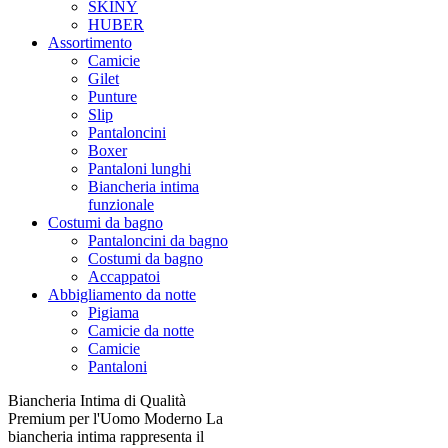
SKINY
HUBER
Assortimento
Camicie
Gilet
Punture
Slip
Pantaloncini
Boxer
Pantaloni lunghi
Biancheria intima
funzionale
Costumi da bagno
Pantaloncini da bagno
Costumi da bagno
Accappatoi
Abbigliamento da notte
Pigiama
Camicie da notte
Camicie
Pantaloni
Biancheria Intima di Qualità
Premium per l'Uomo Moderno La
biancheria intima rappresenta il