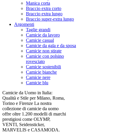
Manica corta
Braccio extra corto
Braccio extra lungo
Braccio super-extra lungo
Argomenti
Taglie grandi
Camicie da lavoro
Camicie casual
Camicie da gala e da sposa
Camicie non stirate
Camicie con polsino
rovesciato
Camicie sostenibili
Camicie bianche
Camicie nere
Camicie blu
Camicie da Uomo in Italia:
Qualità e Stile per Milano, Roma,
Torino e Firenze La nostra
collezione di camicie da uomo
offre oltre 1.200 modelli di marchi
prestigiosi come OLYMP,
VENTI, Seidensticker,
MARVELIS e CASAMODA.