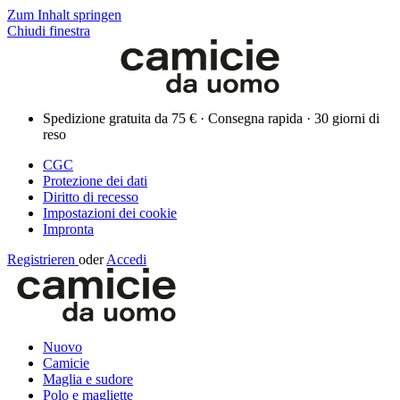
Zum Inhalt springen
Chiudi finestra
Spedizione gratuita da 75 € · Consegna rapida · 30 giorni di
reso
CGC
Protezione dei dati
Diritto di recesso
Impostazioni dei cookie
Impronta
Registrieren
oder
Accedi
Nuovo
Camicie
Maglia e sudore
Polo e magliette