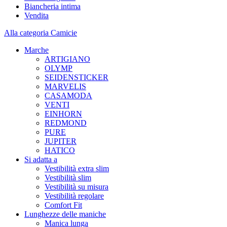
Biancheria intima
Vendita
Alla categoria Camicie
Marche
ARTIGIANO
OLYMP
SEIDENSTICKER
MARVELIS
CASAMODA
VENTI
EINHORN
REDMOND
PURE
JUPITER
HATICO
Si adatta a
Vestibilità extra slim
Vestibilità slim
Vestibilità su misura
Vestibilità regolare
Comfort Fit
Lunghezze delle maniche
Manica lunga