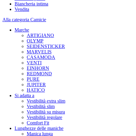
Biancheria intima
Vendita
Alla categoria Camicie
Marche
ARTIGIANO
OLYMP
SEIDENSTICKER
MARVELIS
CASAMODA
VENTI
EINHORN
REDMOND
PURE
JUPITER
HATICO
Si adatta a
Vestibilità extra slim
Vestibilità slim
Vestibilità su misura
Vestibilità regolare
Comfort Fit
Lunghezze delle maniche
Manica lunga