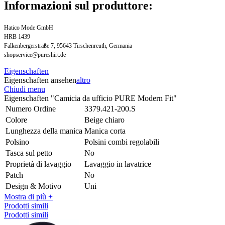
Informazioni sul produttore:
Hatico Mode GmbH
HRB 1439
Falkenbergerstraße 7, 95643 Tirschenreuth, Germania
shopservice@pureshirt.de
Eigenschaften
Eigenschaften ansehen
altro
Chiudi menu
Eigenschaften "Camicia da ufficio PURE Modern Fit"
Numero Ordine
3379.421-200.S
Colore
Beige chiaro
Lunghezza della manica
Manica corta
Polsino
Polsini combi regolabili
Tasca sul petto
No
Proprietà di lavaggio
Lavaggio in lavatrice
Patch
No
Design & Motivo
Uni
Mostra di più +
Prodotti simili
Prodotti simili