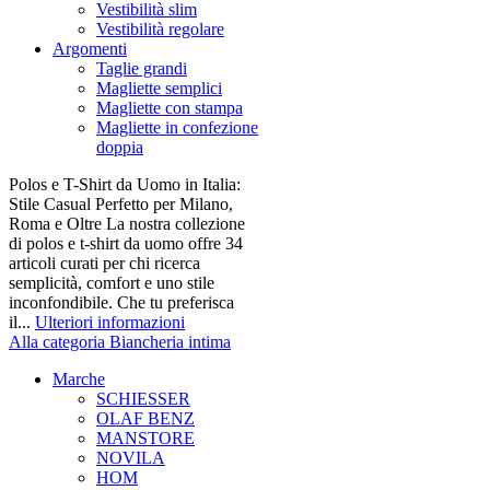
Vestibilità slim
Vestibilità regolare
Argomenti
Taglie grandi
Magliette semplici
Magliette con stampa
Magliette in confezione
doppia
Polos e T-Shirt da Uomo in Italia:
Stile Casual Perfetto per Milano,
Roma e Oltre La nostra collezione
di polos e t-shirt da uomo offre 34
articoli curati per chi ricerca
semplicità, comfort e uno stile
inconfondibile. Che tu preferisca
il...
Ulteriori informazioni
Alla categoria Biancheria intima
Marche
SCHIESSER
OLAF BENZ
MANSTORE
NOVILA
HOM