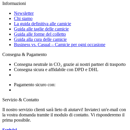
Informazioni
Newsletter
Chi siamo
La guida definitiva alle camicie
Guida alle taglie delle camicie
Guida alle forme del colletto
Guida alla cura delle camicie
Business vs. Casual – Camicie per ogni occasione
Consegna & Pagamento
Consegna neutrale in CO₂ grazie ai nostri partner di trasporto
Consegna sicura e affidabile con DPD e DHL
Pagamento sicuro con:
Servizio & Contatto
Il nostro servizio clienti sarà lieto di aiutarvi! Inviateci un'e-mail con
la vostra domanda tramite il modulo di contatto. Vi risponderemo il
prima possibile.
Scrivici