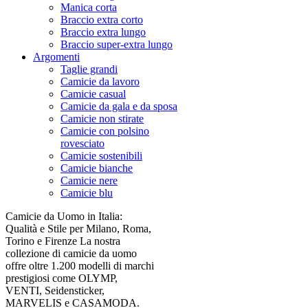
Manica corta
Braccio extra corto
Braccio extra lungo
Braccio super-extra lungo
Argomenti
Taglie grandi
Camicie da lavoro
Camicie casual
Camicie da gala e da sposa
Camicie non stirate
Camicie con polsino
rovesciato
Camicie sostenibili
Camicie bianche
Camicie nere
Camicie blu
Camicie da Uomo in Italia:
Qualità e Stile per Milano, Roma,
Torino e Firenze La nostra
collezione di camicie da uomo
offre oltre 1.200 modelli di marchi
prestigiosi come OLYMP,
VENTI, Seidensticker,
MARVELIS e CASAMODA.