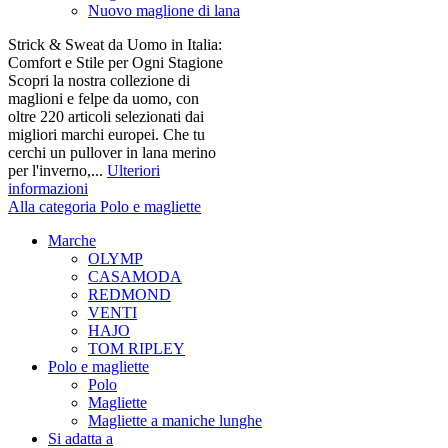
Nuovo maglione di lana
Strick & Sweat da Uomo in Italia:
Comfort e Stile per Ogni Stagione
Scopri la nostra collezione di
maglioni e felpe da uomo, con
oltre 220 articoli selezionati dai
migliori marchi europei. Che tu
cerchi un pullover in lana merino
per l'inverno,...
Ulteriori
informazioni
Alla categoria Polo e magliette
Marche
OLYMP
CASAMODA
REDMOND
VENTI
HAJO
TOM RIPLEY
Polo e magliette
Polo
Magliette
Magliette a maniche lunghe
Si adatta a