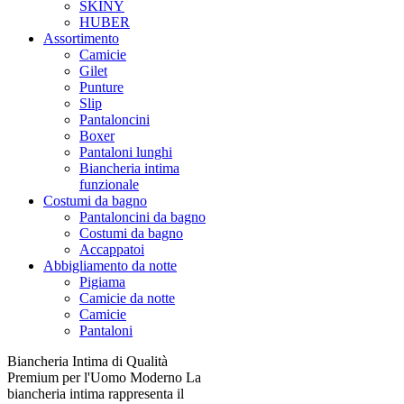
SKINY
HUBER
Assortimento
Camicie
Gilet
Punture
Slip
Pantaloncini
Boxer
Pantaloni lunghi
Biancheria intima
funzionale
Costumi da bagno
Pantaloncini da bagno
Costumi da bagno
Accappatoi
Abbigliamento da notte
Pigiama
Camicie da notte
Camicie
Pantaloni
Biancheria Intima di Qualità
Premium per l'Uomo Moderno La
biancheria intima rappresenta il