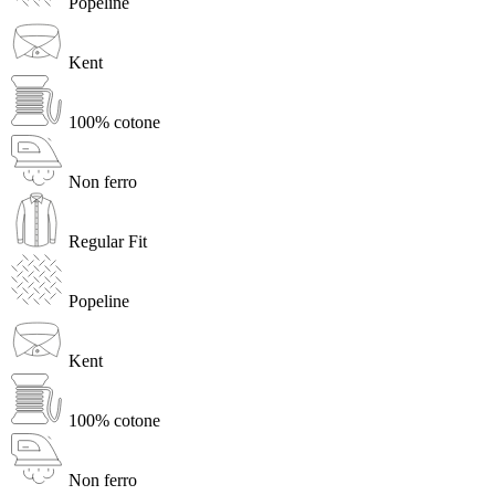
Popeline
Kent
100% cotone
Non ferro
Regular Fit
Popeline
Kent
100% cotone
Non ferro