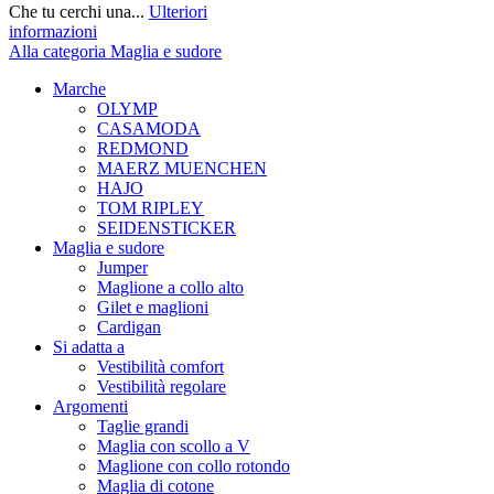
Che tu cerchi una...
Ulteriori
informazioni
Alla categoria Maglia e sudore
Marche
OLYMP
CASAMODA
REDMOND
MAERZ MUENCHEN
HAJO
TOM RIPLEY
SEIDENSTICKER
Maglia e sudore
Jumper
Maglione a collo alto
Gilet e maglioni
Cardigan
Si adatta a
Vestibilità comfort
Vestibilità regolare
Argomenti
Taglie grandi
Maglia con scollo a V
Maglione con collo rotondo
Maglia di cotone