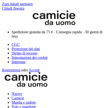
Zum Inhalt springen
Chiudi finestra
Spedizione gratuita da 75 € · Consegna rapida · 30 giorni di
reso
CGC
Protezione dei dati
Diritto di recesso
Impostazioni dei cookie
Impronta
Registrieren
oder
Accedi
Nuovo
Camicie
Maglia e sudore
Polo e magliette