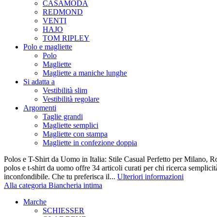
CASAMODA
REDMOND
VENTI
HAJO
TOM RIPLEY
Polo e magliette
Polo
Magliette
Magliette a maniche lunghe
Si adatta a
Vestibilità slim
Vestibilità regolare
Argomenti
Taglie grandi
Magliette semplici
Magliette con stampa
Magliette in confezione doppia
Polos e T-Shirt da Uomo in Italia: Stile Casual Perfetto per Milano, R
polos e t-shirt da uomo offre 34 articoli curati per chi ricerca semplicit
inconfondibile. Che tu preferisca il...
Ulteriori informazioni
Alla categoria Biancheria intima
Marche
SCHIESSER