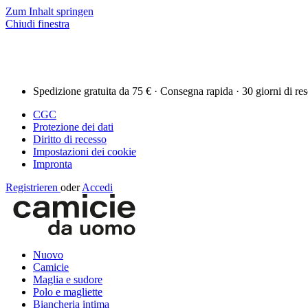
Zum Inhalt springen
Chiudi finestra
Spedizione gratuita da 75 € · Consegna rapida · 30 giorni di re
CGC
Protezione dei dati
Diritto di recesso
Impostazioni dei cookie
Impronta
Registrieren
oder
Accedi
Nuovo
Camicie
Maglia e sudore
Polo e magliette
Biancheria intima