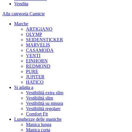
Vendita
Alla categoria Camicie
Marche
ARTIGIANO
OLYMP
SEIDENSTICKER
MARVELIS
CASAMODA
VENTI
EINHORN
REDMOND
PURE
JUPITER
HATICO
Si adatta a
Vestibilità extra slim
Vestibilità slim
Vestibilità su misura
Vestibilità regolare
Comfort Fit
Lunghezze delle maniche
Manica lunga
Manica corta