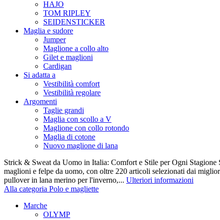
HAJO
TOM RIPLEY
SEIDENSTICKER
Maglia e sudore
Jumper
Maglione a collo alto
Gilet e maglioni
Cardigan
Si adatta a
Vestibilità comfort
Vestibilità regolare
Argomenti
Taglie grandi
Maglia con scollo a V
Maglione con collo rotondo
Maglia di cotone
Nuovo maglione di lana
Strick & Sweat da Uomo in Italia: Comfort e Stile per Ogni Stagione S
maglioni e felpe da uomo, con oltre 220 articoli selezionati dai miglio
pullover in lana merino per l'inverno,...
Ulteriori informazioni
Alla categoria Polo e magliette
Marche
OLYMP