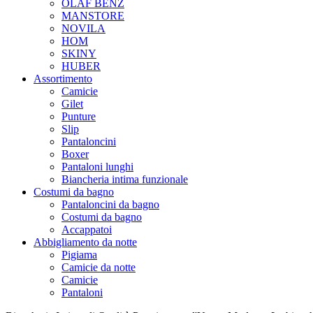
OLAF BENZ
MANSTORE
NOVILA
HOM
SKINY
HUBER
Assortimento
Camicie
Gilet
Punture
Slip
Pantaloncini
Boxer
Pantaloni lunghi
Biancheria intima funzionale
Costumi da bagno
Pantaloncini da bagno
Costumi da bagno
Accappatoi
Abbigliamento da notte
Pigiama
Camicie da notte
Camicie
Pantaloni