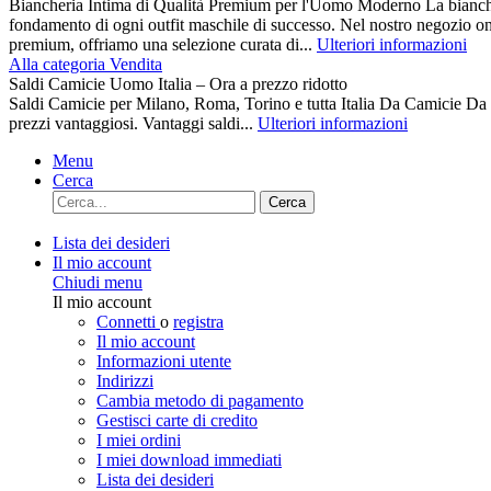
Biancheria Intima di Qualità Premium per l'Uomo Moderno La biancher
fondamento di ogni outfit maschile di successo. Nel nostro negozio on
premium, offriamo una selezione curata di...
Ulteriori informazioni
Alla categoria Vendita
Saldi Camicie Uomo Italia – Ora a prezzo ridotto
Saldi Camicie per Milano, Roma, Torino e tutta Italia Da Camici
prezzi vantaggiosi. Vantaggi saldi...
Ulteriori informazioni
Menu
Cerca
Cerca
Lista dei desideri
Il mio account
Chiudi menu
Il mio account
Connetti
o
registra
Il mio account
Informazioni utente
Indirizzi
Cambia metodo di pagamento
Gestisci carte di credito
I miei ordini
I miei download immediati
Lista dei desideri