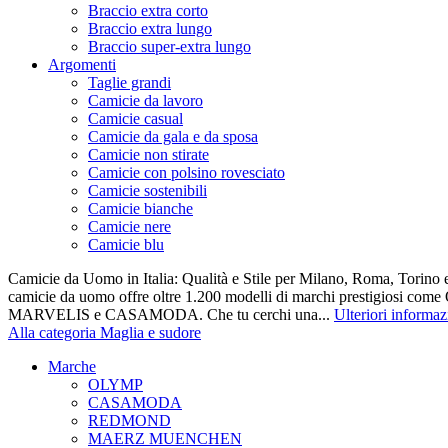
Braccio extra corto
Braccio extra lungo
Braccio super-extra lungo
Argomenti
Taglie grandi
Camicie da lavoro
Camicie casual
Camicie da gala e da sposa
Camicie non stirate
Camicie con polsino rovesciato
Camicie sostenibili
Camicie bianche
Camicie nere
Camicie blu
Camicie da Uomo in Italia: Qualità e Stile per Milano, Roma, Torino e
camicie da uomo offre oltre 1.200 modelli di marchi prestigiosi co
MARVELIS e CASAMODA. Che tu cerchi una...
Ulteriori informaz
Alla categoria Maglia e sudore
Marche
OLYMP
CASAMODA
REDMOND
MAERZ MUENCHEN