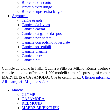
Braccio extra corto
Braccio extra lungo
Braccio super-extra lungo
Argomenti
Taglie grandi
Camicie da lavoro
Camicie casual
Camicie da gala e da sposa
Camicie non stirate
Camicie con polsino rovesciato
Camicie sostenibili
Camicie bianche
Camicie nere
Camicie blu
Camicie da Uomo in Italia: Qualità e Stile per Milano, Roma, Torino e
camicie da uomo offre oltre 1.200 modelli di marchi prestigiosi co
MARVELIS e CASAMODA. Che tu cerchi una...
Ulteriori informaz
Alla categoria Maglia e sudore
Marche
OLYMP
CASAMODA
REDMOND
MAERZ MUENCHEN