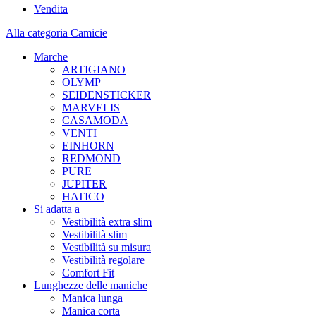
Vendita
Alla categoria Camicie
Marche
ARTIGIANO
OLYMP
SEIDENSTICKER
MARVELIS
CASAMODA
VENTI
EINHORN
REDMOND
PURE
JUPITER
HATICO
Si adatta a
Vestibilità extra slim
Vestibilità slim
Vestibilità su misura
Vestibilità regolare
Comfort Fit
Lunghezze delle maniche
Manica lunga
Manica corta