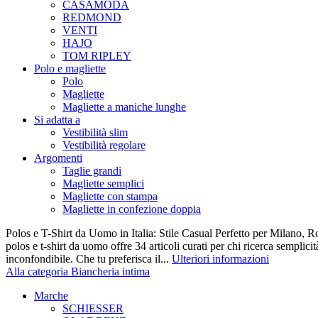
CASAMODA
REDMOND
VENTI
HAJO
TOM RIPLEY
Polo e magliette
Polo
Magliette
Magliette a maniche lunghe
Si adatta a
Vestibilità slim
Vestibilità regolare
Argomenti
Taglie grandi
Magliette semplici
Magliette con stampa
Magliette in confezione doppia
Polos e T-Shirt da Uomo in Italia: Stile Casual Perfetto per Milano, R
polos e t-shirt da uomo offre 34 articoli curati per chi ricerca semplicit
inconfondibile. Che tu preferisca il...
Ulteriori informazioni
Alla categoria Biancheria intima
Marche
SCHIESSER