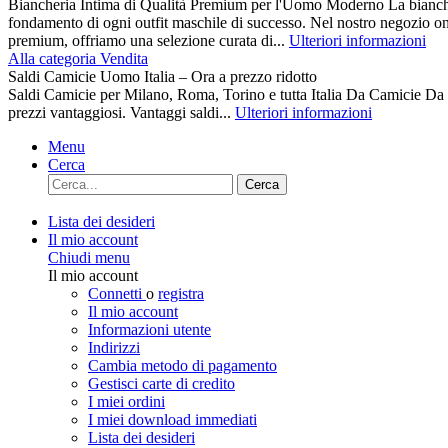
Biancheria Intima di Qualità Premium per l'Uomo Moderno La biancher
fondamento di ogni outfit maschile di successo. Nel nostro negozio on
premium, offriamo una selezione curata di...
Ulteriori informazioni
Alla categoria Vendita
Saldi Camicie Uomo Italia – Ora a prezzo ridotto
Saldi Camicie per Milano, Roma, Torino e tutta Italia Da Camici
prezzi vantaggiosi. Vantaggi saldi...
Ulteriori informazioni
Menu
Cerca
Cerca
Lista dei desideri
Il mio account
Chiudi menu
Il mio account
Connetti
o
registra
Il mio account
Informazioni utente
Indirizzi
Cambia metodo di pagamento
Gestisci carte di credito
I miei ordini
I miei download immediati
Lista dei desideri