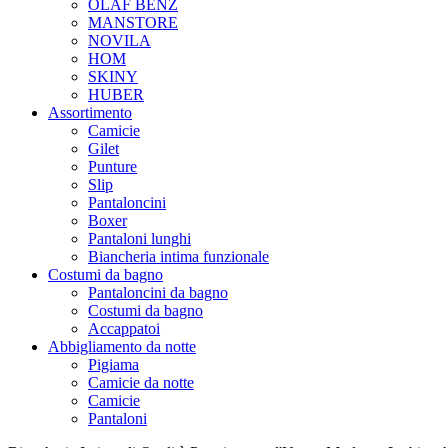
OLAF BENZ
MANSTORE
NOVILA
HOM
SKINY
HUBER
Assortimento
Camicie
Gilet
Punture
Slip
Pantaloncini
Boxer
Pantaloni lunghi
Biancheria intima funzionale
Costumi da bagno
Pantaloncini da bagno
Costumi da bagno
Accappatoi
Abbigliamento da notte
Pigiama
Camicie da notte
Camicie
Pantaloni