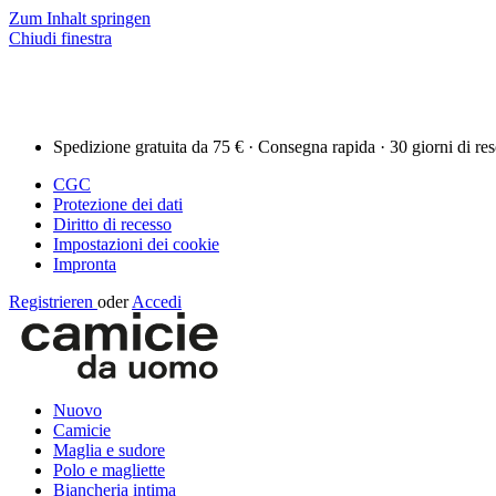
Zum Inhalt springen
Chiudi finestra
Spedizione gratuita da 75 € · Consegna rapida · 30 giorni di re
CGC
Protezione dei dati
Diritto di recesso
Impostazioni dei cookie
Impronta
Registrieren
oder
Accedi
Nuovo
Camicie
Maglia e sudore
Polo e magliette
Biancheria intima