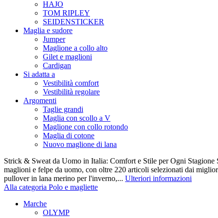
HAJO
TOM RIPLEY
SEIDENSTICKER
Maglia e sudore
Jumper
Maglione a collo alto
Gilet e maglioni
Cardigan
Si adatta a
Vestibilità comfort
Vestibilità regolare
Argomenti
Taglie grandi
Maglia con scollo a V
Maglione con collo rotondo
Maglia di cotone
Nuovo maglione di lana
Strick & Sweat da Uomo in Italia: Comfort e Stile per Ogni Stagione S
maglioni e felpe da uomo, con oltre 220 articoli selezionati dai miglio
pullover in lana merino per l'inverno,...
Ulteriori informazioni
Alla categoria Polo e magliette
Marche
OLYMP