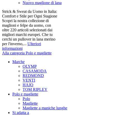
Nuovo maglione di lana
Strick & Sweat da Uomo in Italia:
Comfort e Stile per Ogni Stagione
Scopri la nostra collezione di
maglioni e felpe da uomo, con
oltre 220 articoli selezionati dai
migliori marchi europei. Che tu
cerchi un pullover in lana merino
per l'inverno,...
Ulteriori
informazioni
Alla categoria Polo e magliette
Marche
OLYMP
CASAMODA
REDMOND
VENTI
HAJO
TOM RIPLEY
Polo e magliette
Polo
Magliette
Magliette a maniche lunghe
Si adatta a