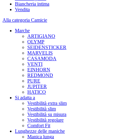
Biancheria intima
Vendita
Alla categoria Camicie
Marche
ARTIGIANO
OLYMP
SEIDENSTICKER
MARVELIS
CASAMODA
VENTI
EINHORN
REDMOND
PURE
JUPITER
HATICO
Si adatta a
Vestibilità extra slim
Vestibilità slim
Vestibilità su misura
Vestibilità regolare
Comfort Fit
Lunghezze delle maniche
Manica lunga