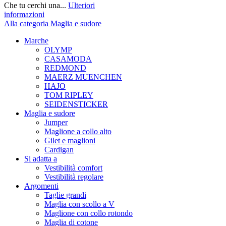
Che tu cerchi una...
Ulteriori
informazioni
Alla categoria Maglia e sudore
Marche
OLYMP
CASAMODA
REDMOND
MAERZ MUENCHEN
HAJO
TOM RIPLEY
SEIDENSTICKER
Maglia e sudore
Jumper
Maglione a collo alto
Gilet e maglioni
Cardigan
Si adatta a
Vestibilità comfort
Vestibilità regolare
Argomenti
Taglie grandi
Maglia con scollo a V
Maglione con collo rotondo
Maglia di cotone