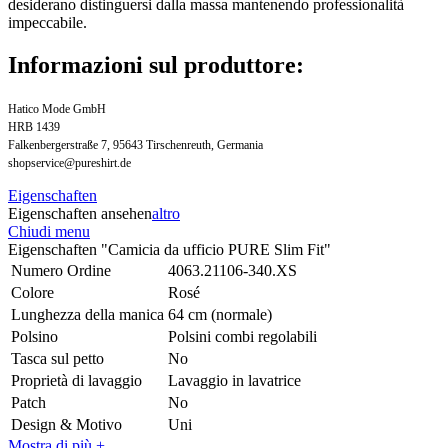
desiderano distinguersi dalla massa mantenendo professionalità
impeccabile.
Informazioni sul produttore:
Hatico Mode GmbH
HRB 1439
Falkenbergerstraße 7, 95643 Tirschenreuth, Germania
shopservice@pureshirt.de
Eigenschaften
Eigenschaften ansehen
altro
Chiudi menu
Eigenschaften "Camicia da ufficio PURE Slim Fit"
Numero Ordine
4063.21106-340.XS
Colore
Rosé
Lunghezza della manica
64 cm (normale)
Polsino
Polsini combi regolabili
Tasca sul petto
No
Proprietà di lavaggio
Lavaggio in lavatrice
Patch
No
Design & Motivo
Uni
Mostra di più +