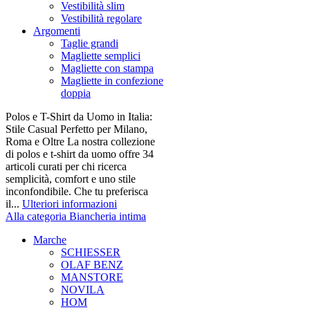
Vestibilità slim
Vestibilità regolare
Argomenti
Taglie grandi
Magliette semplici
Magliette con stampa
Magliette in confezione
doppia
Polos e T-Shirt da Uomo in Italia:
Stile Casual Perfetto per Milano,
Roma e Oltre La nostra collezione
di polos e t-shirt da uomo offre 34
articoli curati per chi ricerca
semplicità, comfort e uno stile
inconfondibile. Che tu preferisca
il...
Ulteriori informazioni
Alla categoria Biancheria intima
Marche
SCHIESSER
OLAF BENZ
MANSTORE
NOVILA
HOM