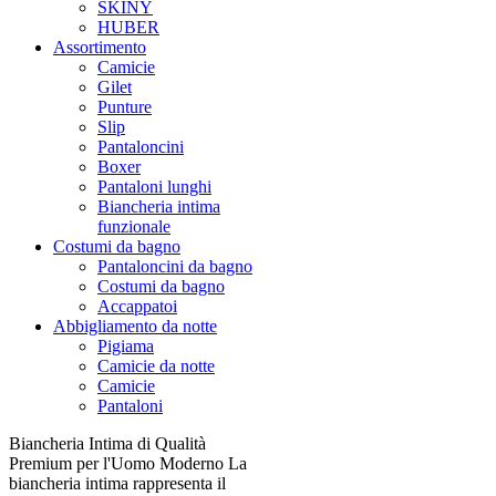
SKINY
HUBER
Assortimento
Camicie
Gilet
Punture
Slip
Pantaloncini
Boxer
Pantaloni lunghi
Biancheria intima
funzionale
Costumi da bagno
Pantaloncini da bagno
Costumi da bagno
Accappatoi
Abbigliamento da notte
Pigiama
Camicie da notte
Camicie
Pantaloni
Biancheria Intima di Qualità
Premium per l'Uomo Moderno La
biancheria intima rappresenta il