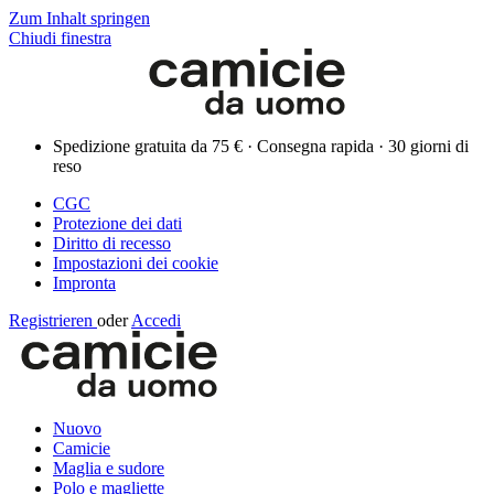
Zum Inhalt springen
Chiudi finestra
Spedizione gratuita da 75 € · Consegna rapida · 30 giorni di
reso
CGC
Protezione dei dati
Diritto di recesso
Impostazioni dei cookie
Impronta
Registrieren
oder
Accedi
Nuovo
Camicie
Maglia e sudore
Polo e magliette