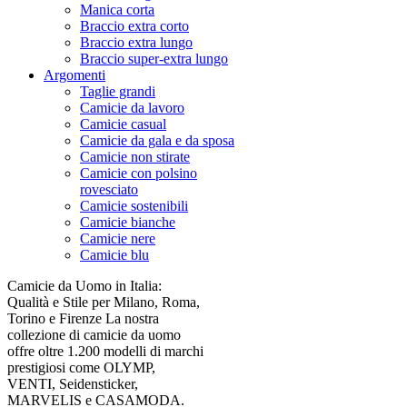
Manica corta
Braccio extra corto
Braccio extra lungo
Braccio super-extra lungo
Argomenti
Taglie grandi
Camicie da lavoro
Camicie casual
Camicie da gala e da sposa
Camicie non stirate
Camicie con polsino
rovesciato
Camicie sostenibili
Camicie bianche
Camicie nere
Camicie blu
Camicie da Uomo in Italia:
Qualità e Stile per Milano, Roma,
Torino e Firenze La nostra
collezione di camicie da uomo
offre oltre 1.200 modelli di marchi
prestigiosi come OLYMP,
VENTI, Seidensticker,
MARVELIS e CASAMODA.