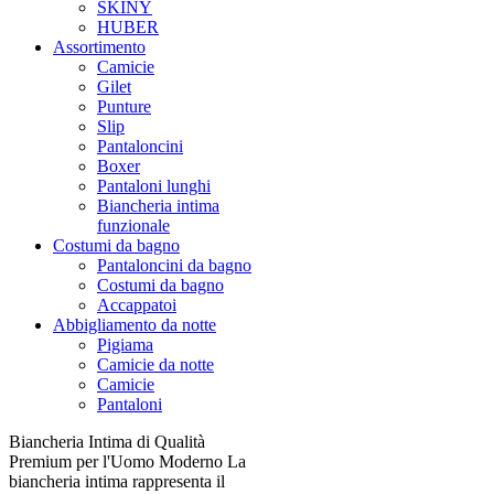
SKINY
HUBER
Assortimento
Camicie
Gilet
Punture
Slip
Pantaloncini
Boxer
Pantaloni lunghi
Biancheria intima
funzionale
Costumi da bagno
Pantaloncini da bagno
Costumi da bagno
Accappatoi
Abbigliamento da notte
Pigiama
Camicie da notte
Camicie
Pantaloni
Biancheria Intima di Qualità
Premium per l'Uomo Moderno La
biancheria intima rappresenta il