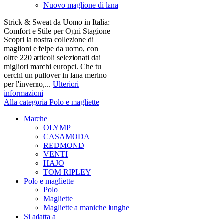
Nuovo maglione di lana
Strick & Sweat da Uomo in Italia:
Comfort e Stile per Ogni Stagione
Scopri la nostra collezione di
maglioni e felpe da uomo, con
oltre 220 articoli selezionati dai
migliori marchi europei. Che tu
cerchi un pullover in lana merino
per l'inverno,...
Ulteriori
informazioni
Alla categoria Polo e magliette
Marche
OLYMP
CASAMODA
REDMOND
VENTI
HAJO
TOM RIPLEY
Polo e magliette
Polo
Magliette
Magliette a maniche lunghe
Si adatta a