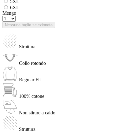
5XL
6XL
Menge
Nessuna taglia selezionata
Struttura
Collo rotondo
Regular Fit
100% cotone
Non stirare a caldo
Struttura