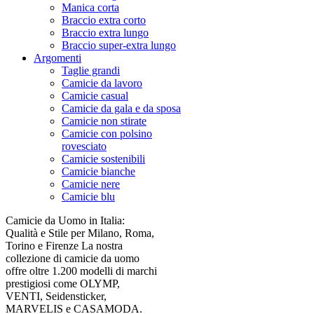
Manica corta
Braccio extra corto
Braccio extra lungo
Braccio super-extra lungo
Argomenti
Taglie grandi
Camicie da lavoro
Camicie casual
Camicie da gala e da sposa
Camicie non stirate
Camicie con polsino
rovesciato
Camicie sostenibili
Camicie bianche
Camicie nere
Camicie blu
Camicie da Uomo in Italia:
Qualità e Stile per Milano, Roma,
Torino e Firenze La nostra
collezione di camicie da uomo
offre oltre 1.200 modelli di marchi
prestigiosi come OLYMP,
VENTI, Seidensticker,
MARVELIS e CASAMODA.