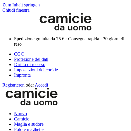
Zum Inhalt springen
Chiudi finestra
Spedizione gratuita da 75 € · Consegna rapida · 30 giorni di
reso
CGC
Protezione dei dati
Diritto di recesso
Impostazioni dei cookie
Impronta
Registrieren
oder
Accedi
Nuovo
Camicie
Maglia e sudore
Polo e magliette