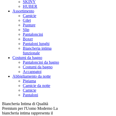
SKINY
HUBER
Assortimento
Camicie
Gilet
Punture
Slip
Pantaloncini
Boxer
Pantaloni lunghi
Biancheria intima
funzionale
Costumi da bagno
Pantaloncini da bagno
Costumi da bagno
Accappatoi
Abbigliamento da notte
Pigiama
Camicie da notte
Camicie
Pantaloni
Biancheria Intima di Qualità
Premium per l'Uomo Moderno La
biancheria intima rappresenta il