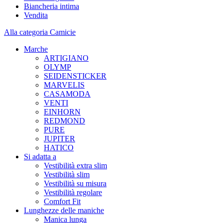
Biancheria intima
Vendita
Alla categoria Camicie
Marche
ARTIGIANO
OLYMP
SEIDENSTICKER
MARVELIS
CASAMODA
VENTI
EINHORN
REDMOND
PURE
JUPITER
HATICO
Si adatta a
Vestibilità extra slim
Vestibilità slim
Vestibilità su misura
Vestibilità regolare
Comfort Fit
Lunghezze delle maniche
Manica lunga