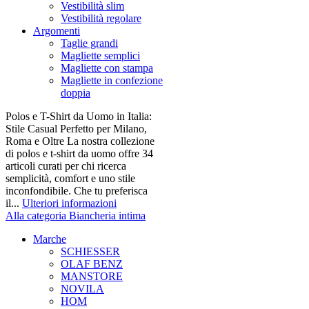
Vestibilità slim
Vestibilità regolare
Argomenti
Taglie grandi
Magliette semplici
Magliette con stampa
Magliette in confezione
doppia
Polos e T-Shirt da Uomo in Italia:
Stile Casual Perfetto per Milano,
Roma e Oltre La nostra collezione
di polos e t-shirt da uomo offre 34
articoli curati per chi ricerca
semplicità, comfort e uno stile
inconfondibile. Che tu preferisca
il...
Ulteriori informazioni
Alla categoria Biancheria intima
Marche
SCHIESSER
OLAF BENZ
MANSTORE
NOVILA
HOM