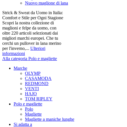
Nuovo maglione di lana
Strick & Sweat da Uomo in Italia:
Comfort e Stile per Ogni Stagione
Scopri la nostra collezione di
maglioni e felpe da uomo, con
oltre 220 articoli selezionati dai
migliori marchi europei. Che tu
cerchi un pullover in lana merino
per l'inverno,...
Ulteriori
informazioni
Alla categoria Polo e magliette
Marche
OLYMP
CASAMODA
REDMOND
VENTI
HAJO
TOM RIPLEY
Polo e magliette
Polo
Magliette
Magliette a maniche lunghe
Si adatta a