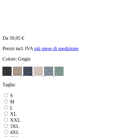
Da 59,95 €
Prezzi incl. IVA
più spese di spedizione
Colore:
Grigio
Taglia:
S
M
L
XL
XXL
3XL
4XL