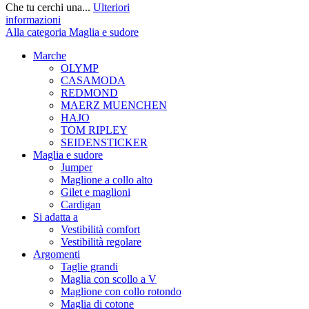
Che tu cerchi una...
Ulteriori
informazioni
Alla categoria Maglia e sudore
Marche
OLYMP
CASAMODA
REDMOND
MAERZ MUENCHEN
HAJO
TOM RIPLEY
SEIDENSTICKER
Maglia e sudore
Jumper
Maglione a collo alto
Gilet e maglioni
Cardigan
Si adatta a
Vestibilità comfort
Vestibilità regolare
Argomenti
Taglie grandi
Maglia con scollo a V
Maglione con collo rotondo
Maglia di cotone