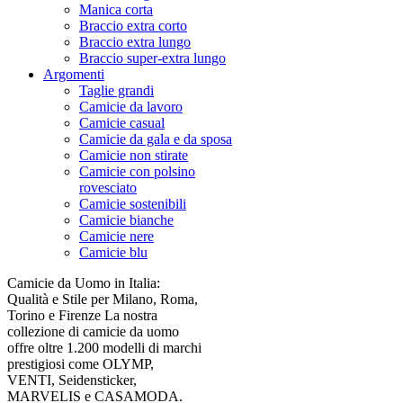
Manica corta
Braccio extra corto
Braccio extra lungo
Braccio super-extra lungo
Argomenti
Taglie grandi
Camicie da lavoro
Camicie casual
Camicie da gala e da sposa
Camicie non stirate
Camicie con polsino
rovesciato
Camicie sostenibili
Camicie bianche
Camicie nere
Camicie blu
Camicie da Uomo in Italia:
Qualità e Stile per Milano, Roma,
Torino e Firenze La nostra
collezione di camicie da uomo
offre oltre 1.200 modelli di marchi
prestigiosi come OLYMP,
VENTI, Seidensticker,
MARVELIS e CASAMODA.