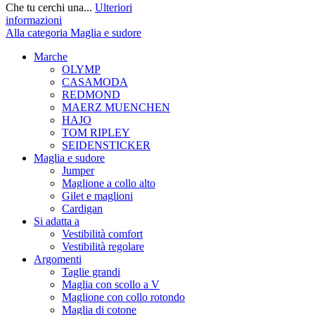
Che tu cerchi una...
Ulteriori
informazioni
Alla categoria Maglia e sudore
Marche
OLYMP
CASAMODA
REDMOND
MAERZ MUENCHEN
HAJO
TOM RIPLEY
SEIDENSTICKER
Maglia e sudore
Jumper
Maglione a collo alto
Gilet e maglioni
Cardigan
Si adatta a
Vestibilità comfort
Vestibilità regolare
Argomenti
Taglie grandi
Maglia con scollo a V
Maglione con collo rotondo
Maglia di cotone