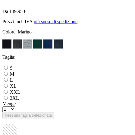
Da 139,95 €
Prezzi incl. IVA
più spese di spedizione
Colore:
Marino
Taglia:
S
M
L
XL
XXL
3XL
Menge
Nessuna taglia selezionata