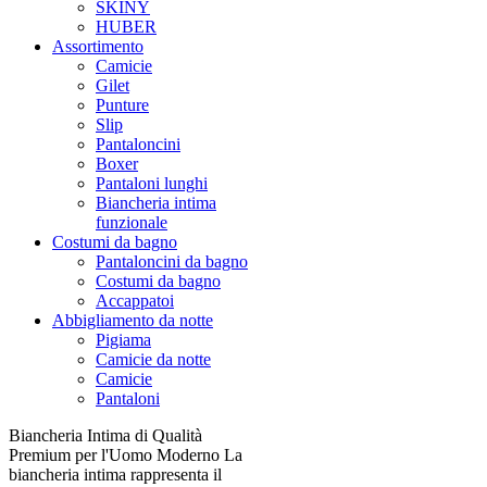
SKINY
HUBER
Assortimento
Camicie
Gilet
Punture
Slip
Pantaloncini
Boxer
Pantaloni lunghi
Biancheria intima
funzionale
Costumi da bagno
Pantaloncini da bagno
Costumi da bagno
Accappatoi
Abbigliamento da notte
Pigiama
Camicie da notte
Camicie
Pantaloni
Biancheria Intima di Qualità
Premium per l'Uomo Moderno La
biancheria intima rappresenta il