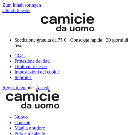
Zum Inhalt springen
Chiudi finestra
Spedizione gratuita da 75 € · Consegna rapida · 30 giorni di
reso
CGC
Protezione dei dati
Diritto di recesso
Impostazioni dei cookie
Impronta
Registrieren
oder
Accedi
Nuovo
Camicie
Maglia e sudore
Polo e magliette