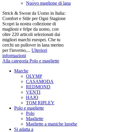
Nuovo maglione di lana
Strick & Sweat da Uomo in Italia:
Comfort e Stile per Ogni Stagione
Scopri la nostra collezione di
maglioni e felpe da uomo, con
oltre 220 articoli selezionati dai
migliori marchi europei. Che tu
cerchi un pullover in lana merino
per l'inverno,...
Ulteriori
informazioni
Alla categoria Polo e magliette
Marche
OLYMP
CASAMODA
REDMOND
VENTI
HAJO
TOM RIPLEY
Polo e magliette
Polo
Magliette
Magliette a maniche lunghe
Si adatta a