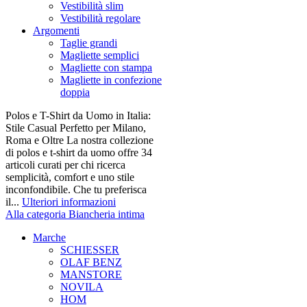
Vestibilità slim
Vestibilità regolare
Argomenti
Taglie grandi
Magliette semplici
Magliette con stampa
Magliette in confezione
doppia
Polos e T-Shirt da Uomo in Italia:
Stile Casual Perfetto per Milano,
Roma e Oltre La nostra collezione
di polos e t-shirt da uomo offre 34
articoli curati per chi ricerca
semplicità, comfort e uno stile
inconfondibile. Che tu preferisca
il...
Ulteriori informazioni
Alla categoria Biancheria intima
Marche
SCHIESSER
OLAF BENZ
MANSTORE
NOVILA
HOM