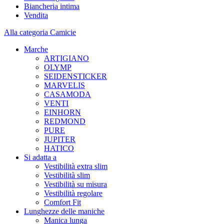
Biancheria intima
Vendita
Alla categoria Camicie
Marche
ARTIGIANO
OLYMP
SEIDENSTICKER
MARVELIS
CASAMODA
VENTI
EINHORN
REDMOND
PURE
JUPITER
HATICO
Si adatta a
Vestibilità extra slim
Vestibilità slim
Vestibilità su misura
Vestibilità regolare
Comfort Fit
Lunghezze delle maniche
Manica lunga