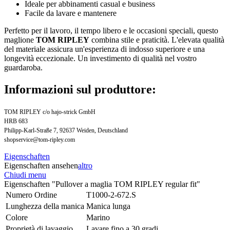
Ideale per abbinamenti casual e business
Facile da lavare e mantenere
Perfetto per il lavoro, il tempo libero e le occasioni speciali, questo
maglione
TOM RIPLEY
combina stile e praticità. L'elevata qualità
del materiale assicura un'esperienza di indosso superiore e una
longevità eccezionale. Un investimento di qualità nel vostro
guardaroba.
Informazioni sul produttore:
TOM RIPLEY c/o hajo-strick GmbH
HRB 683
Philipp-Karl-Straße 7, 92637 Weiden, Deutschland
shopservice@tom-ripley.com
Eigenschaften
Eigenschaften ansehen
altro
Chiudi menu
Eigenschaften "Pullover a maglia TOM RIPLEY regular fit"
Numero Ordine
T1000-2-672.S
Lunghezza della manica
Manica lunga
Colore
Marino
Proprietà di lavaggio
Lavare fino a 30 gradi