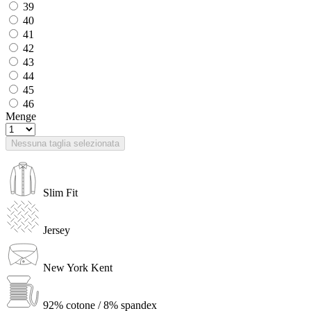
39
40
41
42
43
44
45
46
Menge
Nessuna taglia selezionata
Slim Fit
Jersey
New York Kent
92% cotone / 8% spandex