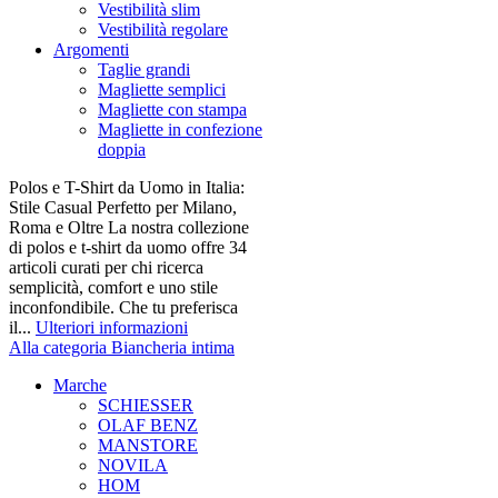
Vestibilità slim
Vestibilità regolare
Argomenti
Taglie grandi
Magliette semplici
Magliette con stampa
Magliette in confezione
doppia
Polos e T-Shirt da Uomo in Italia:
Stile Casual Perfetto per Milano,
Roma e Oltre La nostra collezione
di polos e t-shirt da uomo offre 34
articoli curati per chi ricerca
semplicità, comfort e uno stile
inconfondibile. Che tu preferisca
il...
Ulteriori informazioni
Alla categoria Biancheria intima
Marche
SCHIESSER
OLAF BENZ
MANSTORE
NOVILA
HOM