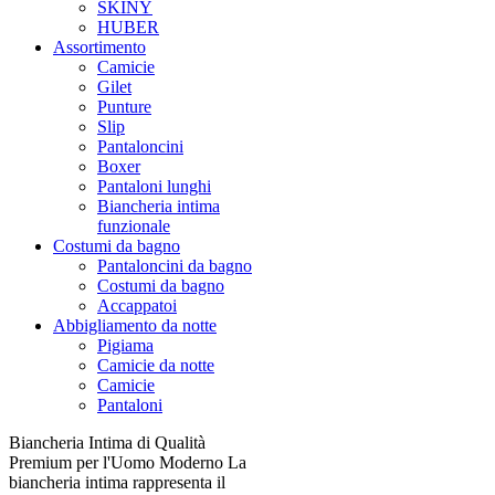
SKINY
HUBER
Assortimento
Camicie
Gilet
Punture
Slip
Pantaloncini
Boxer
Pantaloni lunghi
Biancheria intima
funzionale
Costumi da bagno
Pantaloncini da bagno
Costumi da bagno
Accappatoi
Abbigliamento da notte
Pigiama
Camicie da notte
Camicie
Pantaloni
Biancheria Intima di Qualità
Premium per l'Uomo Moderno La
biancheria intima rappresenta il