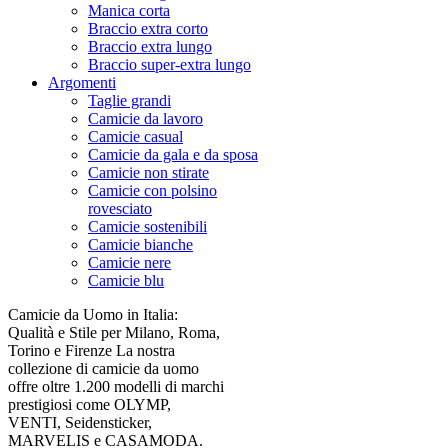
Manica corta
Braccio extra corto
Braccio extra lungo
Braccio super-extra lungo
Argomenti
Taglie grandi
Camicie da lavoro
Camicie casual
Camicie da gala e da sposa
Camicie non stirate
Camicie con polsino
rovesciato
Camicie sostenibili
Camicie bianche
Camicie nere
Camicie blu
Camicie da Uomo in Italia:
Qualità e Stile per Milano, Roma,
Torino e Firenze La nostra
collezione di camicie da uomo
offre oltre 1.200 modelli di marchi
prestigiosi come OLYMP,
VENTI, Seidensticker,
MARVELIS e CASAMODA.