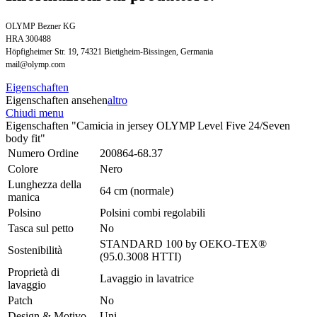
OLYMP Bezner KG
HRA 300488
Höpfigheimer Str. 19, 74321 Bietigheim-Bissingen, Germania
mail@olymp.com
Eigenschaften
Eigenschaften ansehen
altro
Chiudi menu
Eigenschaften "Camicia in jersey OLYMP Level Five 24/Seven
body fit"
Numero Ordine
200864-68.37
Colore
Nero
Lunghezza della
64 cm (normale)
manica
Polsino
Polsini combi regolabili
Tasca sul petto
No
STANDARD 100 by OEKO-TEX®
Sostenibilità
(95.0.3008 HTTI)
Proprietà di
Lavaggio in lavatrice
lavaggio
Patch
No
Design & Motivo
Uni