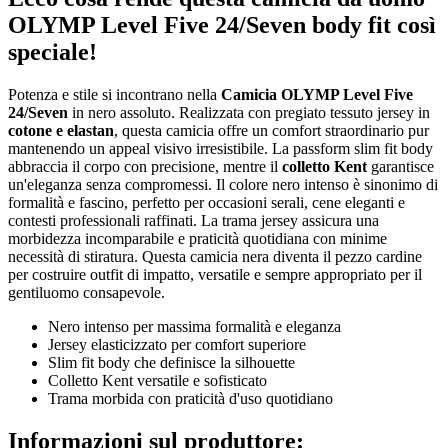
OLYMP Level Five 24/Seven body fit così
speciale!
Potenza e stile si incontrano nella
Camicia OLYMP Level Five
24/Seven
in nero assoluto. Realizzata con pregiato tessuto jersey in
cotone e elastan
, questa camicia offre un comfort straordinario pur
mantenendo un appeal visivo irresistibile. La passform slim fit body
abbraccia il corpo con precisione, mentre il
colletto Kent
garantisce
un'eleganza senza compromessi. Il colore nero intenso è sinonimo di
formalità e fascino, perfetto per occasioni serali, cene eleganti e
contesti professionali raffinati. La trama jersey assicura una
morbidezza incomparabile e praticità quotidiana con minime
necessità di stiratura. Questa camicia nera diventa il pezzo cardine
per costruire outfit di impatto, versatile e sempre appropriato per il
gentiluomo consapevole.
Nero intenso per massima formalità e eleganza
Jersey elasticizzato per comfort superiore
Slim fit body che definisce la silhouette
Colletto Kent versatile e sofisticato
Trama morbida con praticità d'uso quotidiano
Informazioni sul produttore: