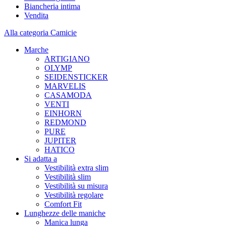
Biancheria intima
Vendita
Alla categoria Camicie
Marche
ARTIGIANO
OLYMP
SEIDENSTICKER
MARVELIS
CASAMODA
VENTI
EINHORN
REDMOND
PURE
JUPITER
HATICO
Si adatta a
Vestibilità extra slim
Vestibilità slim
Vestibilità su misura
Vestibilità regolare
Comfort Fit
Lunghezze delle maniche
Manica lunga