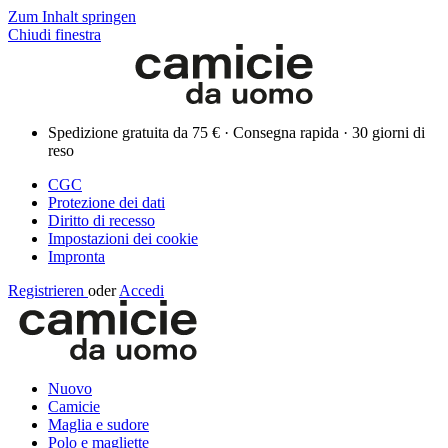
Zum Inhalt springen
Chiudi finestra
Spedizione gratuita da 75 € · Consegna rapida · 30 giorni di
reso
CGC
Protezione dei dati
Diritto di recesso
Impostazioni dei cookie
Impronta
Registrieren
oder
Accedi
Nuovo
Camicie
Maglia e sudore
Polo e magliette