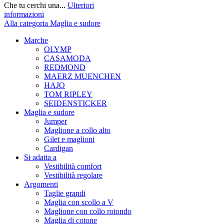
Che tu cerchi una...
Ulteriori
informazioni
Alla categoria Maglia e sudore
Marche
OLYMP
CASAMODA
REDMOND
MAERZ MUENCHEN
HAJO
TOM RIPLEY
SEIDENSTICKER
Maglia e sudore
Jumper
Maglione a collo alto
Gilet e maglioni
Cardigan
Si adatta a
Vestibilità comfort
Vestibilità regolare
Argomenti
Taglie grandi
Maglia con scollo a V
Maglione con collo rotondo
Maglia di cotone