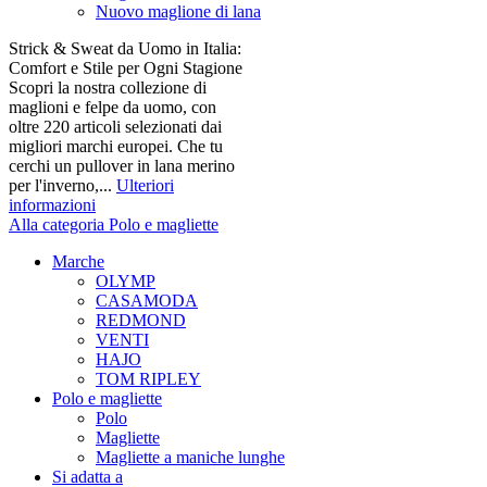
Nuovo maglione di lana
Strick & Sweat da Uomo in Italia:
Comfort e Stile per Ogni Stagione
Scopri la nostra collezione di
maglioni e felpe da uomo, con
oltre 220 articoli selezionati dai
migliori marchi europei. Che tu
cerchi un pullover in lana merino
per l'inverno,...
Ulteriori
informazioni
Alla categoria Polo e magliette
Marche
OLYMP
CASAMODA
REDMOND
VENTI
HAJO
TOM RIPLEY
Polo e magliette
Polo
Magliette
Magliette a maniche lunghe
Si adatta a