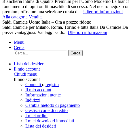
Biancheria Intima di Qualità Premium per l'Uomo Moderno La biancher
fondamento di ogni outfit maschile di successo. Nel nostro negozio on
premium, offriamo una selezione curata di...
Ulteriori informazioni
Alla categoria Vendita
Saldi Camicie Uomo Italia – Ora a prezzo ridotto
Saldi Camicie per Milano, Roma, Torino e tutta Italia Da Camici
prezzi vantaggiosi. Vantaggi saldi...
Ulteriori informazioni
Menu
Cerca
Cerca
Lista dei desideri
Il mio account
Chiudi menu
Il mio account
Connetti
o
registra
Il mio account
Informazioni utente
Indirizzi
Cambia metodo di pagamento
Gestisci carte di credito
I miei ordini
I miei download immediati
Lista dei desideri