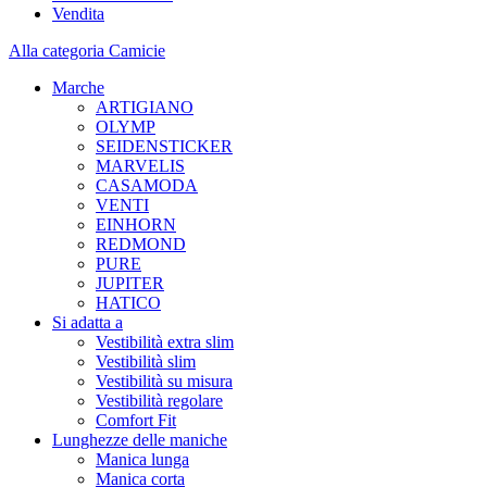
Vendita
Alla categoria Camicie
Marche
ARTIGIANO
OLYMP
SEIDENSTICKER
MARVELIS
CASAMODA
VENTI
EINHORN
REDMOND
PURE
JUPITER
HATICO
Si adatta a
Vestibilità extra slim
Vestibilità slim
Vestibilità su misura
Vestibilità regolare
Comfort Fit
Lunghezze delle maniche
Manica lunga
Manica corta