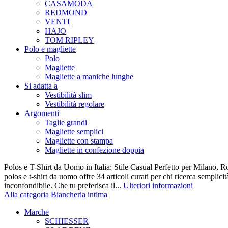
CASAMODA
REDMOND
VENTI
HAJO
TOM RIPLEY
Polo e magliette
Polo
Magliette
Magliette a maniche lunghe
Si adatta a
Vestibilità slim
Vestibilità regolare
Argomenti
Taglie grandi
Magliette semplici
Magliette con stampa
Magliette in confezione doppia
Polos e T-Shirt da Uomo in Italia: Stile Casual Perfetto per Milano, R
polos e t-shirt da uomo offre 34 articoli curati per chi ricerca semplicit
inconfondibile. Che tu preferisca il...
Ulteriori informazioni
Alla categoria Biancheria intima
Marche
SCHIESSER