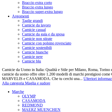
Braccio extra corto
Braccio extra lungo
Braccio super-extra lungo
Argomenti
Taglie grandi
Camicie da lavoro
Camicie casual
Camicie da gala e da sposa
Camicie non stirate
Camicie con polsino rovesciato
Camicie sostenibili
Camicie bianche
Camicie nere
Camicie blu
Camicie da Uomo in Italia: Qualità e Stile per Milano, Roma, Torino e
camicie da uomo offre oltre 1.200 modelli di marchi prestigiosi co
MARVELIS e CASAMODA. Che tu cerchi una...
Ulteriori informaz
Alla categoria Maglia e sudore
Marche
OLYMP
CASAMODA
REDMOND
MAERZ MUENCHEN