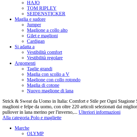
HAJO
TOM RIPLEY
SEIDENSTICKER
Maglia e sudore
Jumper
Maglione a collo alto
Gilet e maglioni
Cardigan
Si adatta a
Vestibilità comfort
Vestibilità regolare
Argomenti
Taglie grandi
Maglia con scollo a V
Maglione con collo rotondo
Maglia di cotone
Nuovo maglione di lana
Strick & Sweat da Uomo in Italia: Comfort e Stile per Ogni Stagione S
maglioni e felpe da uomo, con oltre 220 articoli selezionati dai miglio
pullover in lana merino per l'inverno,...
Ulteriori informazioni
Alla categoria Polo e magliette
Marche
OLYMP