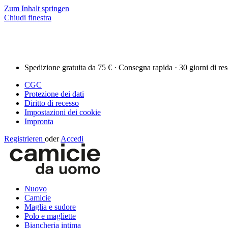
Zum Inhalt springen
Chiudi finestra
Spedizione gratuita da 75 € · Consegna rapida · 30 giorni di re
CGC
Protezione dei dati
Diritto di recesso
Impostazioni dei cookie
Impronta
Registrieren
oder
Accedi
Nuovo
Camicie
Maglia e sudore
Polo e magliette
Biancheria intima