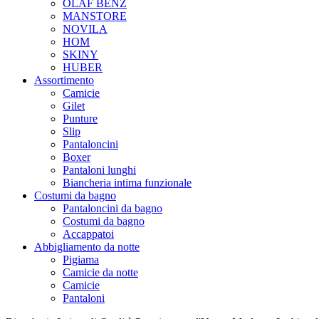
OLAF BENZ
MANSTORE
NOVILA
HOM
SKINY
HUBER
Assortimento
Camicie
Gilet
Punture
Slip
Pantaloncini
Boxer
Pantaloni lunghi
Biancheria intima funzionale
Costumi da bagno
Pantaloncini da bagno
Costumi da bagno
Accappatoi
Abbigliamento da notte
Pigiama
Camicie da notte
Camicie
Pantaloni