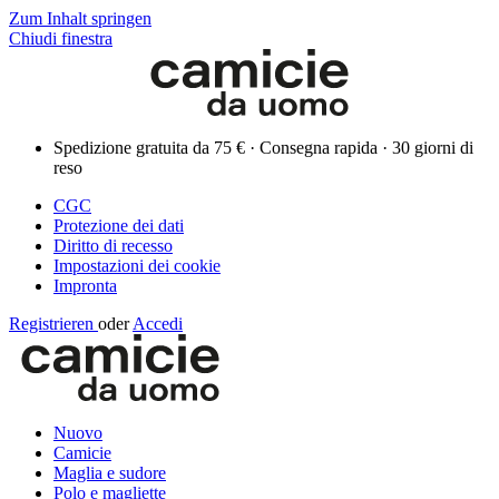
Zum Inhalt springen
Chiudi finestra
Spedizione gratuita da 75 € · Consegna rapida · 30 giorni di
reso
CGC
Protezione dei dati
Diritto di recesso
Impostazioni dei cookie
Impronta
Registrieren
oder
Accedi
Nuovo
Camicie
Maglia e sudore
Polo e magliette