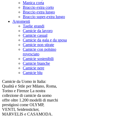
Manica corta
Braccio extra corto
Braccio extra lungo
Braccio super-extra lungo
Argomenti
Taglie grandi
Camicie da lavoro
Camicie casual
Camicie da gala e da sposa
Camicie non stirate
Camicie con polsino
rovesciato
Camicie sostenibili
Camicie bianche
Camicie nere
Camicie blu
Camicie da Uomo in Italia:
Qualità e Stile per Milano, Roma,
Torino e Firenze La nostra
collezione di camicie da uomo
offre oltre 1.200 modelli di marchi
prestigiosi come OLYMP,
VENTI, Seidensticker,
MARVELIS e CASAMODA.