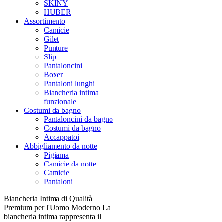
SKINY
HUBER
Assortimento
Camicie
Gilet
Punture
Slip
Pantaloncini
Boxer
Pantaloni lunghi
Biancheria intima
funzionale
Costumi da bagno
Pantaloncini da bagno
Costumi da bagno
Accappatoi
Abbigliamento da notte
Pigiama
Camicie da notte
Camicie
Pantaloni
Biancheria Intima di Qualità
Premium per l'Uomo Moderno La
biancheria intima rappresenta il