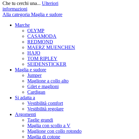
Che tu cerchi una...
Ulteriori
informazioni
Alla categoria Maglia e sudore
Marche
OLYMP
CASAMODA
REDMOND
MAERZ MUENCHEN
HAJO
TOM RIPLEY
SEIDENSTICKER
Maglia e sudore
Jumper
Maglione a collo alto
Gilet e maglioni
Cardigan
Si adatta a
Vestibilità comfort
Vestibilità regolare
Argomenti
Taglie grandi
Maglia con scollo a V
Maglione con collo rotondo
Maglia di cotone