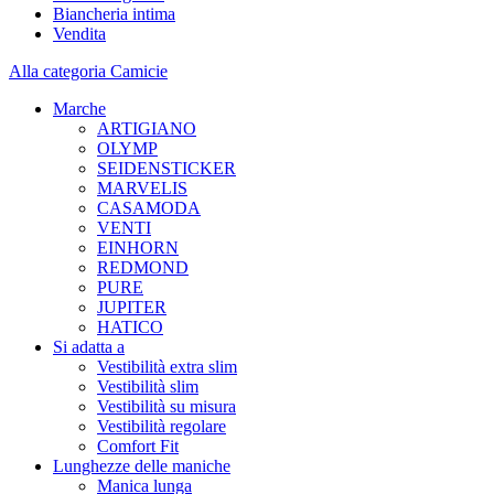
Biancheria intima
Vendita
Alla categoria Camicie
Marche
ARTIGIANO
OLYMP
SEIDENSTICKER
MARVELIS
CASAMODA
VENTI
EINHORN
REDMOND
PURE
JUPITER
HATICO
Si adatta a
Vestibilità extra slim
Vestibilità slim
Vestibilità su misura
Vestibilità regolare
Comfort Fit
Lunghezze delle maniche
Manica lunga