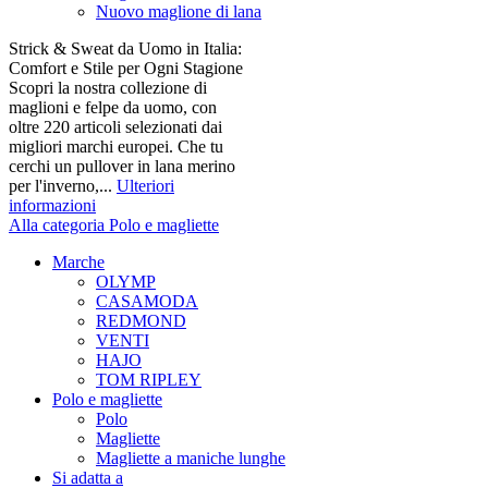
Nuovo maglione di lana
Strick & Sweat da Uomo in Italia:
Comfort e Stile per Ogni Stagione
Scopri la nostra collezione di
maglioni e felpe da uomo, con
oltre 220 articoli selezionati dai
migliori marchi europei. Che tu
cerchi un pullover in lana merino
per l'inverno,...
Ulteriori
informazioni
Alla categoria Polo e magliette
Marche
OLYMP
CASAMODA
REDMOND
VENTI
HAJO
TOM RIPLEY
Polo e magliette
Polo
Magliette
Magliette a maniche lunghe
Si adatta a