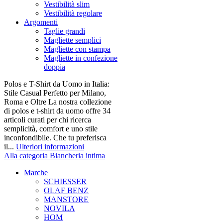
Vestibilità slim
Vestibilità regolare
Argomenti
Taglie grandi
Magliette semplici
Magliette con stampa
Magliette in confezione
doppia
Polos e T-Shirt da Uomo in Italia:
Stile Casual Perfetto per Milano,
Roma e Oltre La nostra collezione
di polos e t-shirt da uomo offre 34
articoli curati per chi ricerca
semplicità, comfort e uno stile
inconfondibile. Che tu preferisca
il...
Ulteriori informazioni
Alla categoria Biancheria intima
Marche
SCHIESSER
OLAF BENZ
MANSTORE
NOVILA
HOM