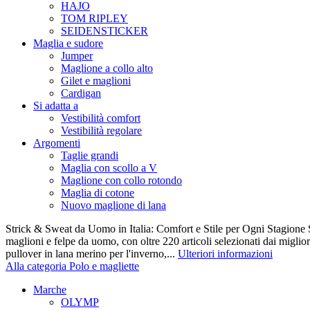
HAJO
TOM RIPLEY
SEIDENSTICKER
Maglia e sudore
Jumper
Maglione a collo alto
Gilet e maglioni
Cardigan
Si adatta a
Vestibilità comfort
Vestibilità regolare
Argomenti
Taglie grandi
Maglia con scollo a V
Maglione con collo rotondo
Maglia di cotone
Nuovo maglione di lana
Strick & Sweat da Uomo in Italia: Comfort e Stile per Ogni Stagione S
maglioni e felpe da uomo, con oltre 220 articoli selezionati dai miglio
pullover in lana merino per l'inverno,...
Ulteriori informazioni
Alla categoria Polo e magliette
Marche
OLYMP