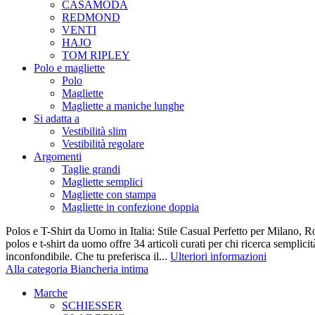
CASAMODA
REDMOND
VENTI
HAJO
TOM RIPLEY
Polo e magliette
Polo
Magliette
Magliette a maniche lunghe
Si adatta a
Vestibilità slim
Vestibilità regolare
Argomenti
Taglie grandi
Magliette semplici
Magliette con stampa
Magliette in confezione doppia
Polos e T-Shirt da Uomo in Italia: Stile Casual Perfetto per Milano, R
polos e t-shirt da uomo offre 34 articoli curati per chi ricerca semplicit
inconfondibile. Che tu preferisca il...
Ulteriori informazioni
Alla categoria Biancheria intima
Marche
SCHIESSER