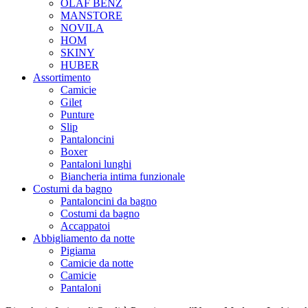
OLAF BENZ
MANSTORE
NOVILA
HOM
SKINY
HUBER
Assortimento
Camicie
Gilet
Punture
Slip
Pantaloncini
Boxer
Pantaloni lunghi
Biancheria intima funzionale
Costumi da bagno
Pantaloncini da bagno
Costumi da bagno
Accappatoi
Abbigliamento da notte
Pigiama
Camicie da notte
Camicie
Pantaloni