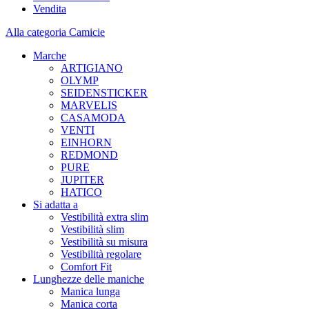
Vendita
Alla categoria Camicie
Marche
ARTIGIANO
OLYMP
SEIDENSTICKER
MARVELIS
CASAMODA
VENTI
EINHORN
REDMOND
PURE
JUPITER
HATICO
Si adatta a
Vestibilità extra slim
Vestibilità slim
Vestibilità su misura
Vestibilità regolare
Comfort Fit
Lunghezze delle maniche
Manica lunga
Manica corta