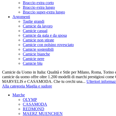
Braccio extra corto
Braccio extra lungo
Braccio super-extra lungo
Argomenti
Taglie grandi
Camicie da lavoro
Camicie casual
Camicie da gala e da sposa
Camicie non stirate
Camicie con polsino rovesciato
Camicie sostenibili
Camicie bianche
Camicie nere
Camicie blu
Camicie da Uomo in Italia: Qualità e Stile per Milano, Roma, Torino e
camicie da uomo offre oltre 1.200 modelli di marchi prestigiosi co
MARVELIS e CASAMODA. Che tu cerchi una...
Ulteriori informaz
Alla categoria Maglia e sudore
Marche
OLYMP
CASAMODA
REDMOND
MAERZ MUENCHEN