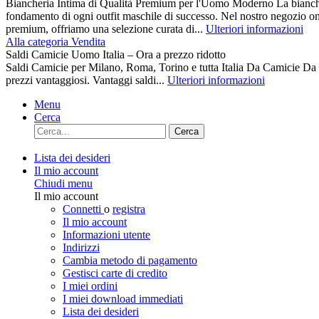
Biancheria Intima di Qualità Premium per l'Uomo Moderno La biancher
fondamento di ogni outfit maschile di successo. Nel nostro negozio on
premium, offriamo una selezione curata di...
Ulteriori informazioni
Alla categoria Vendita
Saldi Camicie Uomo Italia – Ora a prezzo ridotto
Saldi Camicie per Milano, Roma, Torino e tutta Italia Da Camici
prezzi vantaggiosi. Vantaggi saldi...
Ulteriori informazioni
Menu
Cerca
Cerca
Lista dei desideri
Il mio account
Chiudi menu
Il mio account
Connetti
o
registra
Il mio account
Informazioni utente
Indirizzi
Cambia metodo di pagamento
Gestisci carte di credito
I miei ordini
I miei download immediati
Lista dei desideri