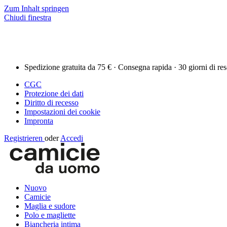
Zum Inhalt springen
Chiudi finestra
Spedizione gratuita da 75 € · Consegna rapida · 30 giorni di re
CGC
Protezione dei dati
Diritto di recesso
Impostazioni dei cookie
Impronta
Registrieren
oder
Accedi
Nuovo
Camicie
Maglia e sudore
Polo e magliette
Biancheria intima