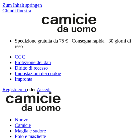
Zum Inhalt springen
Chiudi finestra
Spedizione gratuita da 75 € · Consegna rapida · 30 giorni di
reso
CGC
Protezione dei dati
Diritto di recesso
Impostazioni dei cookie
Impronta
Registrieren
oder
Accedi
Nuovo
Camicie
Maglia e sudore
Polo e magliette