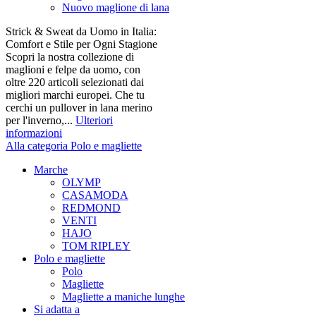
Nuovo maglione di lana
Strick & Sweat da Uomo in Italia:
Comfort e Stile per Ogni Stagione
Scopri la nostra collezione di
maglioni e felpe da uomo, con
oltre 220 articoli selezionati dai
migliori marchi europei. Che tu
cerchi un pullover in lana merino
per l'inverno,...
Ulteriori
informazioni
Alla categoria Polo e magliette
Marche
OLYMP
CASAMODA
REDMOND
VENTI
HAJO
TOM RIPLEY
Polo e magliette
Polo
Magliette
Magliette a maniche lunghe
Si adatta a