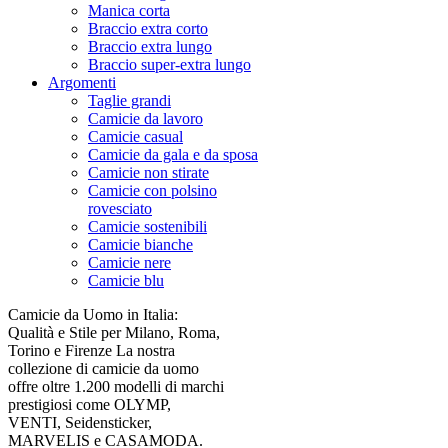
Manica corta
Braccio extra corto
Braccio extra lungo
Braccio super-extra lungo
Argomenti
Taglie grandi
Camicie da lavoro
Camicie casual
Camicie da gala e da sposa
Camicie non stirate
Camicie con polsino
rovesciato
Camicie sostenibili
Camicie bianche
Camicie nere
Camicie blu
Camicie da Uomo in Italia:
Qualità e Stile per Milano, Roma,
Torino e Firenze La nostra
collezione di camicie da uomo
offre oltre 1.200 modelli di marchi
prestigiosi come OLYMP,
VENTI, Seidensticker,
MARVELIS e CASAMODA.