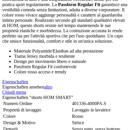
pratica sport regolarmente. La
Passform Regular Fit
garantisce una
vestibilità comoda senza limitazioni, adatta a diverse corporature. Il
colore rosso vivace aggiunge personalità e carattere al guardaroba
intimo personale. Realizzato secondo gli standard qualitativi elevati
di HOM, questo shorts resiste nel tempo mantenendo le sue
proprietà elastiche e morbidezza. La costruzione accurata lo rende
perfetto sia per l'attività sportiva che per l'uso quotidiano. Un capo
che unisce funzionalità, comfort e stile in un'unica soluzione.
Materiale Polyamide/Elasthan ad alta prestazione
Trama Jersey morbida e resiliente
Design per movimento libero e naturale
Passform Regular Fit confortevole
Colore rosso acceso e trendy
Eigenschaften
Eigenschaften ansehen
altro
Chiudi menu
Eigenschaften "shorts HOM SMART"
Numero Ordine
401336-4000PA.S
Proprietà di lavaggio
Lavaggio in lavatrice
Colore
Rosso
Design & Motivo
Strisce
Dettagli
Senza patta, senza bottone