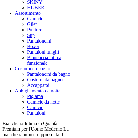
SKINY
HUBER
Assortimento
Camicie
Gilet
Punture
Slip
Pantaloncini
Boxer
Pantaloni lunghi
Biancheria intima
funzionale
Costumi da bagno
Pantaloncini da bagno
Costumi da bagno
Accappatoi
Abbigliamento da notte
Pigiama
Camicie da notte
Camicie
Pantaloni
Biancheria Intima di Qualità
Premium per l'Uomo Moderno La
biancheria intima rappresenta il