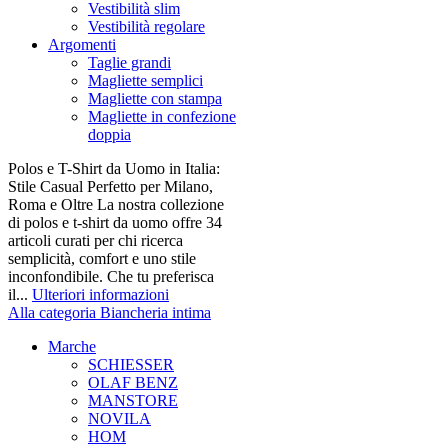
Vestibilità slim
Vestibilità regolare
Argomenti
Taglie grandi
Magliette semplici
Magliette con stampa
Magliette in confezione
doppia
Polos e T-Shirt da Uomo in Italia:
Stile Casual Perfetto per Milano,
Roma e Oltre La nostra collezione
di polos e t-shirt da uomo offre 34
articoli curati per chi ricerca
semplicità, comfort e uno stile
inconfondibile. Che tu preferisca
il...
Ulteriori informazioni
Alla categoria Biancheria intima
Marche
SCHIESSER
OLAF BENZ
MANSTORE
NOVILA
HOM