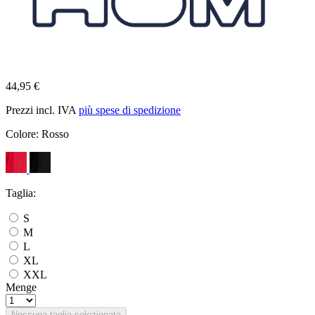
44,95 €
Prezzi incl. IVA
più spese di spedizione
Colore:
Rosso
Taglia:
S
M
L
XL
XXL
Menge
Nessuna taglia selezionata