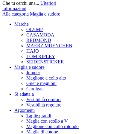
Che tu cerchi una...
Ulteriori
informazioni
Alla categoria Maglia e sudore
Marche
OLYMP
CASAMODA
REDMOND
MAERZ MUENCHEN
HAJO
TOM RIPLEY
SEIDENSTICKER
Maglia e sudore
Jumper
Maglione a collo alto
Gilet e maglioni
Cardigan
Si adatta a
Vestibilità comfort
Vestibilità regolare
Argomenti
Taglie grandi
Maglia con scollo a V
Maglione con collo rotondo
Maglia di cotone