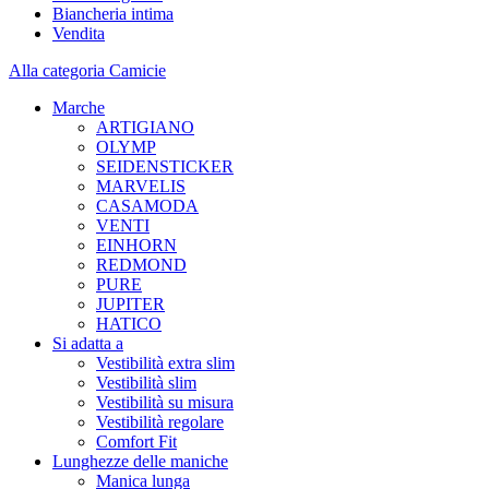
Biancheria intima
Vendita
Alla categoria Camicie
Marche
ARTIGIANO
OLYMP
SEIDENSTICKER
MARVELIS
CASAMODA
VENTI
EINHORN
REDMOND
PURE
JUPITER
HATICO
Si adatta a
Vestibilità extra slim
Vestibilità slim
Vestibilità su misura
Vestibilità regolare
Comfort Fit
Lunghezze delle maniche
Manica lunga