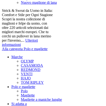
Nuovo maglione di lana
Strick & Sweat da Uomo in Italia:
Comfort e Stile per Ogni Stagione
Scopri la nostra collezione di
maglioni e felpe da uomo, con
oltre 220 articoli selezionati dai
migliori marchi europei. Che tu
cerchi un pullover in lana merino
per l'inverno,...
Ulteriori
informazioni
Alla categoria Polo e magliette
Marche
OLYMP
CASAMODA
REDMOND
VENTI
HAJO
TOM RIPLEY
Polo e magliette
Polo
Magliette
Magliette a maniche lunghe
Si adatta a