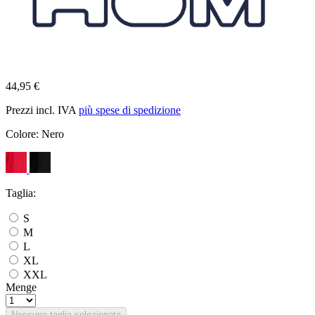
44,95 €
Prezzi incl. IVA
più spese di spedizione
Colore:
Nero
Taglia:
S
M
L
XL
XXL
Menge
Nessuna taglia selezionata