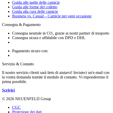
Guida alle taglie delle camicie
Guida alle forme del colletto
Guida alla cura delle camicie
Business vs. Casual – Camicie per ogni occasione
Consegna & Pagamento
Consegna neutrale in CO₂ grazie ai nostri partner di trasporto
Consegna sicura e affidabile con DPD e DHL
Pagamento sicuro con:
Servizio & Contatto
Il nostro servizio clienti sarà lieto di aiutarvi! Inviateci un'e-mail con
la vostra domanda tramite il modulo di contatto. Vi risponderemo il
prima possibile.
Scrivici
© 2026 NEUENFELD Group
CGC
Protezione dei dati