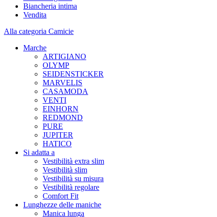
Biancheria intima
Vendita
Alla categoria Camicie
Marche
ARTIGIANO
OLYMP
SEIDENSTICKER
MARVELIS
CASAMODA
VENTI
EINHORN
REDMOND
PURE
JUPITER
HATICO
Si adatta a
Vestibilità extra slim
Vestibilità slim
Vestibilità su misura
Vestibilità regolare
Comfort Fit
Lunghezze delle maniche
Manica lunga