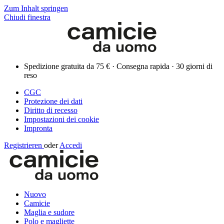
Zum Inhalt springen
Chiudi finestra
Spedizione gratuita da 75 € · Consegna rapida · 30 giorni di
reso
CGC
Protezione dei dati
Diritto di recesso
Impostazioni dei cookie
Impronta
Registrieren
oder
Accedi
Nuovo
Camicie
Maglia e sudore
Polo e magliette