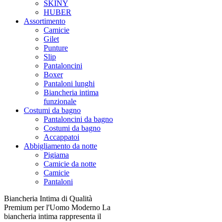
SKINY
HUBER
Assortimento
Camicie
Gilet
Punture
Slip
Pantaloncini
Boxer
Pantaloni lunghi
Biancheria intima
funzionale
Costumi da bagno
Pantaloncini da bagno
Costumi da bagno
Accappatoi
Abbigliamento da notte
Pigiama
Camicie da notte
Camicie
Pantaloni
Biancheria Intima di Qualità
Premium per l'Uomo Moderno La
biancheria intima rappresenta il