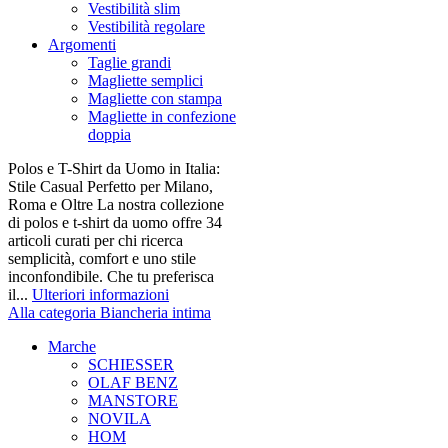
Vestibilità slim
Vestibilità regolare
Argomenti
Taglie grandi
Magliette semplici
Magliette con stampa
Magliette in confezione
doppia
Polos e T-Shirt da Uomo in Italia:
Stile Casual Perfetto per Milano,
Roma e Oltre La nostra collezione
di polos e t-shirt da uomo offre 34
articoli curati per chi ricerca
semplicità, comfort e uno stile
inconfondibile. Che tu preferisca
il...
Ulteriori informazioni
Alla categoria Biancheria intima
Marche
SCHIESSER
OLAF BENZ
MANSTORE
NOVILA
HOM