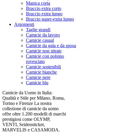
Manica corta
Braccio extra corto
Braccio extra lungo
Braccio super-extra lungo
Argomenti
Taglie grandi
Camicie da lavoro
Camicie casual
Camicie da gala e da sposa
Camicie non stirate
Camicie con polsino
rovesciato
Camicie sostenibili
Camicie bianche
Camicie nere
Camicie blu
Camicie da Uomo in Italia:
Qualità e Stile per Milano, Roma,
Torino e Firenze La nostra
collezione di camicie da uomo
offre oltre 1.200 modelli di marchi
prestigiosi come OLYMP,
VENTI, Seidensticker,
MARVELIS e CASAMODA.