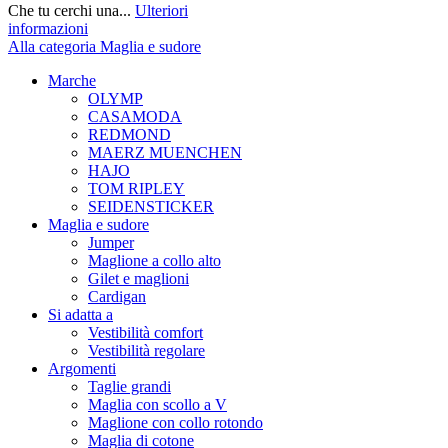
Che tu cerchi una...
Ulteriori
informazioni
Alla categoria Maglia e sudore
Marche
OLYMP
CASAMODA
REDMOND
MAERZ MUENCHEN
HAJO
TOM RIPLEY
SEIDENSTICKER
Maglia e sudore
Jumper
Maglione a collo alto
Gilet e maglioni
Cardigan
Si adatta a
Vestibilità comfort
Vestibilità regolare
Argomenti
Taglie grandi
Maglia con scollo a V
Maglione con collo rotondo
Maglia di cotone