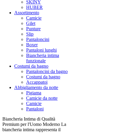
SKINY
HUBER
Assortimento
Camicie
Gilet
Punture
Slip
Pantaloncini
Boxer
Pantaloni lunghi
Biancheria intima
funzionale
Costumi da bagno
Pantaloncini da bagno
Costumi da bagno
Accappatoi
Abbigliamento da notte
Pigiama
Camicie da notte
Camicie
Pantaloni
Biancheria Intima di Qualità
Premium per l'Uomo Moderno La
biancheria intima rappresenta il