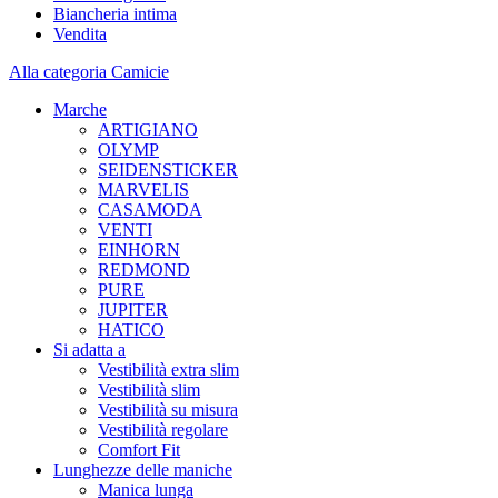
Biancheria intima
Vendita
Alla categoria Camicie
Marche
ARTIGIANO
OLYMP
SEIDENSTICKER
MARVELIS
CASAMODA
VENTI
EINHORN
REDMOND
PURE
JUPITER
HATICO
Si adatta a
Vestibilità extra slim
Vestibilità slim
Vestibilità su misura
Vestibilità regolare
Comfort Fit
Lunghezze delle maniche
Manica lunga