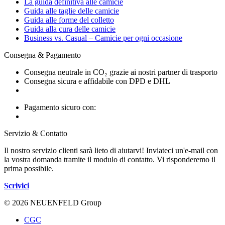
La guida definitiva alle camicie
Guida alle taglie delle camicie
Guida alle forme del colletto
Guida alla cura delle camicie
Business vs. Casual – Camicie per ogni occasione
Consegna & Pagamento
Consegna neutrale in CO₂ grazie ai nostri partner di trasporto
Consegna sicura e affidabile con DPD e DHL
Pagamento sicuro con:
Servizio & Contatto
Il nostro servizio clienti sarà lieto di aiutarvi! Inviateci un'e-mail con
la vostra domanda tramite il modulo di contatto. Vi risponderemo il
prima possibile.
Scrivici
© 2026 NEUENFELD Group
CGC