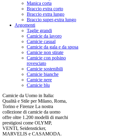
Manica corta
Braccio extra corto
Braccio extra lungo
Braccio super-extra lungo
Argomenti
Taglie grandi
Camicie da lavoro
Camicie casual
Camicie da gala e da sposa
Camicie non stirate
Camicie con polsino
rovesciato
Camicie sostenibili
Camicie bianche
Camicie nere
Camicie blu
Camicie da Uomo in Italia:
Qualità e Stile per Milano, Roma,
Torino e Firenze La nostra
collezione di camicie da uomo
offre oltre 1.200 modelli di marchi
prestigiosi come OLYMP,
VENTI, Seidensticker,
MARVELIS e CASAMODA.