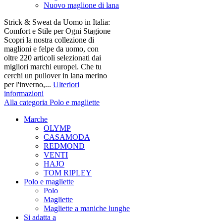
Nuovo maglione di lana
Strick & Sweat da Uomo in Italia:
Comfort e Stile per Ogni Stagione
Scopri la nostra collezione di
maglioni e felpe da uomo, con
oltre 220 articoli selezionati dai
migliori marchi europei. Che tu
cerchi un pullover in lana merino
per l'inverno,...
Ulteriori
informazioni
Alla categoria Polo e magliette
Marche
OLYMP
CASAMODA
REDMOND
VENTI
HAJO
TOM RIPLEY
Polo e magliette
Polo
Magliette
Magliette a maniche lunghe
Si adatta a