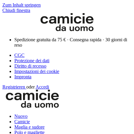
Zum Inhalt springen
Chiudi finestra
Spedizione gratuita da 75 € · Consegna rapida · 30 giorni di
reso
CGC
Protezione dei dati
Diritto di recesso
Impostazioni dei cookie
Impronta
Registrieren
oder
Accedi
Nuovo
Camicie
Maglia e sudore
Polo e magliette