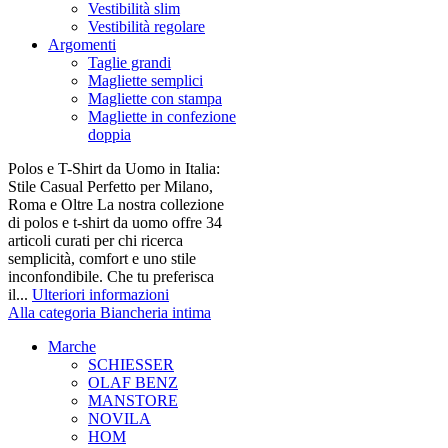
Vestibilità slim
Vestibilità regolare
Argomenti
Taglie grandi
Magliette semplici
Magliette con stampa
Magliette in confezione
doppia
Polos e T-Shirt da Uomo in Italia:
Stile Casual Perfetto per Milano,
Roma e Oltre La nostra collezione
di polos e t-shirt da uomo offre 34
articoli curati per chi ricerca
semplicità, comfort e uno stile
inconfondibile. Che tu preferisca
il...
Ulteriori informazioni
Alla categoria Biancheria intima
Marche
SCHIESSER
OLAF BENZ
MANSTORE
NOVILA
HOM