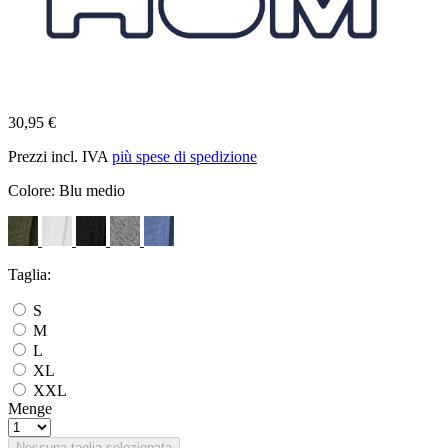
30,95 €
Prezzi incl. IVA
più spese di spedizione
Colore:
Blu medio
Taglia:
S
M
L
XL
XXL
Menge
Nessuna taglia selezionata