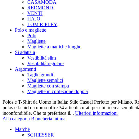
CASAMODA
REDMOND
VENTI
HAJO
TOM RIPLEY
Polo e magliette
Polo
Magliette
Magliette a maniche lunghe
Si adatta a
Vestibilità slim
Vestibilità regolare
Argomenti
Taglie grandi
Magliette semplici
Magliette con stampa
Magliette in confezione doppia
Polos e T-Shirt da Uomo in Italia: Stile Casual Perfetto per Milano, R
polos e t-shirt da uomo offre 34 articoli curati per chi ricerca semplicit
inconfondibile. Che tu preferisca il...
Ulteriori informazioni
Alla categoria Biancheria intima
Marche
SCHIESSER