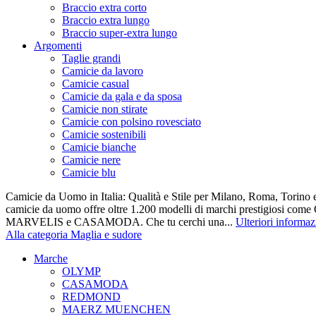
Braccio extra corto
Braccio extra lungo
Braccio super-extra lungo
Argomenti
Taglie grandi
Camicie da lavoro
Camicie casual
Camicie da gala e da sposa
Camicie non stirate
Camicie con polsino rovesciato
Camicie sostenibili
Camicie bianche
Camicie nere
Camicie blu
Camicie da Uomo in Italia: Qualità e Stile per Milano, Roma, Torino e
camicie da uomo offre oltre 1.200 modelli di marchi prestigiosi co
MARVELIS e CASAMODA. Che tu cerchi una...
Ulteriori informaz
Alla categoria Maglia e sudore
Marche
OLYMP
CASAMODA
REDMOND
MAERZ MUENCHEN