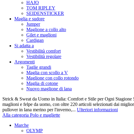
HAJO
TOM RIPLEY
SEIDENSTICKER
Maglia e sudore
Jumper
Maglione a collo alto
Gilet e maglioni
Cardigan
Si adatta a
Vestibilità comfort
Vestibilità regolare
Argomenti
Taglie grandi
Maglia con scollo a V
Maglione con collo rotondo
Maglia di cotone
Nuovo maglione di lana
Strick & Sweat da Uomo in Italia: Comfort e Stile per Ogni Stagione S
maglioni e felpe da uomo, con oltre 220 articoli selezionati dai miglio
pullover in lana merino per l'inverno,...
Ulteriori informazioni
Alla categoria Polo e magliette
Marche
OLYMP