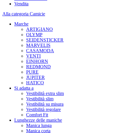
Vendita
Alla categoria Camicie
Marche
ARTIGIANO
OLYMP
SEIDENSTICKER
MARVELIS
CASAMODA
VENTI
EINHORN
REDMOND
PURE
JUPITER
HATICO
Si adatta a
Vestibilità extra slim
Vestibilità slim
Vestibilità su misura
Vestibilità regolare
Comfort Fit
Lunghezze delle maniche
Manica lunga
Manica corta