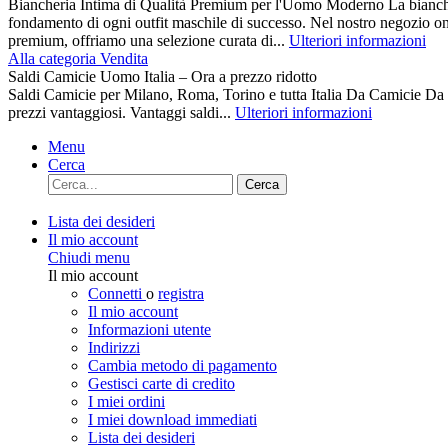
Biancheria Intima di Qualità Premium per l'Uomo Moderno La biancher
fondamento di ogni outfit maschile di successo. Nel nostro negozio on
premium, offriamo una selezione curata di...
Ulteriori informazioni
Alla categoria Vendita
Saldi Camicie Uomo Italia – Ora a prezzo ridotto
Saldi Camicie per Milano, Roma, Torino e tutta Italia Da Camici
prezzi vantaggiosi. Vantaggi saldi...
Ulteriori informazioni
Menu
Cerca
Cerca
Lista dei desideri
Il mio account
Chiudi menu
Il mio account
Connetti
o
registra
Il mio account
Informazioni utente
Indirizzi
Cambia metodo di pagamento
Gestisci carte di credito
I miei ordini
I miei download immediati
Lista dei desideri