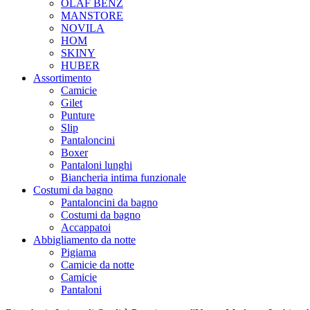
OLAF BENZ
MANSTORE
NOVILA
HOM
SKINY
HUBER
Assortimento
Camicie
Gilet
Punture
Slip
Pantaloncini
Boxer
Pantaloni lunghi
Biancheria intima funzionale
Costumi da bagno
Pantaloncini da bagno
Costumi da bagno
Accappatoi
Abbigliamento da notte
Pigiama
Camicie da notte
Camicie
Pantaloni