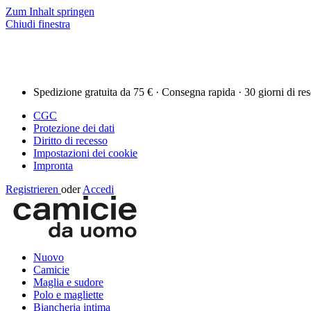
Zum Inhalt springen
Chiudi finestra
Spedizione gratuita da 75 € · Consegna rapida · 30 giorni di re
CGC
Protezione dei dati
Diritto di recesso
Impostazioni dei cookie
Impronta
Registrieren
oder
Accedi
Nuovo
Camicie
Maglia e sudore
Polo e magliette
Biancheria intima