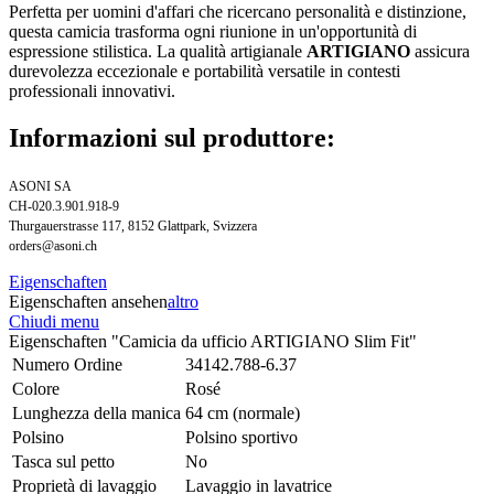
Perfetta per uomini d'affari che ricercano personalità e distinzione,
questa camicia trasforma ogni riunione in un'opportunità di
espressione stilistica. La qualità artigianale
ARTIGIANO
assicura
durevolezza eccezionale e portabilità versatile in contesti
professionali innovativi.
Informazioni sul produttore:
ASONI SA
CH-020.3.901.918-9
Thurgauerstrasse 117, 8152 Glattpark, Svizzera
orders@asoni.ch
Eigenschaften
Eigenschaften ansehen
altro
Chiudi menu
Eigenschaften "Camicia da ufficio ARTIGIANO Slim Fit"
Numero Ordine
34142.788-6.37
Colore
Rosé
Lunghezza della manica
64 cm (normale)
Polsino
Polsino sportivo
Tasca sul petto
No
Proprietà di lavaggio
Lavaggio in lavatrice