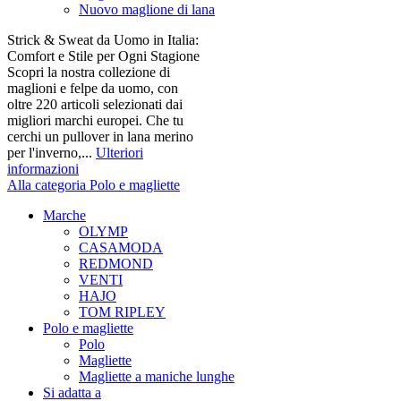
Nuovo maglione di lana
Strick & Sweat da Uomo in Italia:
Comfort e Stile per Ogni Stagione
Scopri la nostra collezione di
maglioni e felpe da uomo, con
oltre 220 articoli selezionati dai
migliori marchi europei. Che tu
cerchi un pullover in lana merino
per l'inverno,...
Ulteriori
informazioni
Alla categoria Polo e magliette
Marche
OLYMP
CASAMODA
REDMOND
VENTI
HAJO
TOM RIPLEY
Polo e magliette
Polo
Magliette
Magliette a maniche lunghe
Si adatta a