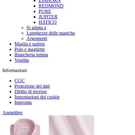
EINHORN
REDMOND
PURE
JUPITER
HATICO
Si adatta a
Lunghezze delle maniche
Argomenti
Maglia e sudore
Polo e magliette
Biancheria intima
Vendita
Informazioni
CGC
Protezione dei dati
Diritto di recesso
Impostazioni dei cookie
Impronta
Anmelden