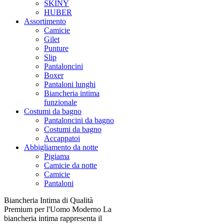
SKINY
HUBER
Assortimento
Camicie
Gilet
Punture
Slip
Pantaloncini
Boxer
Pantaloni lunghi
Biancheria intima
funzionale
Costumi da bagno
Pantaloncini da bagno
Costumi da bagno
Accappatoi
Abbigliamento da notte
Pigiama
Camicie da notte
Camicie
Pantaloni
Biancheria Intima di Qualità
Premium per l'Uomo Moderno La
biancheria intima rappresenta il