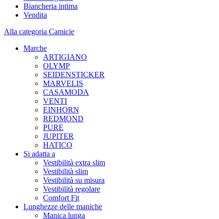
Biancheria intima
Vendita
Alla categoria Camicie
Marche
ARTIGIANO
OLYMP
SEIDENSTICKER
MARVELIS
CASAMODA
VENTI
EINHORN
REDMOND
PURE
JUPITER
HATICO
Si adatta a
Vestibilità extra slim
Vestibilità slim
Vestibilità su misura
Vestibilità regolare
Comfort Fit
Lunghezze delle maniche
Manica lunga