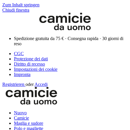
Zum Inhalt springen
Chiudi finestra
Spedizione gratuita da 75 € · Consegna rapida · 30 giorni di
reso
CGC
Protezione dei dati
Diritto di recesso
Impostazioni dei cookie
Impronta
Registrieren
oder
Accedi
Nuovo
Camicie
Maglia e sudore
Polo e magliette