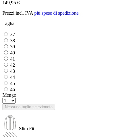
149,95 €
Prezzi incl. IVA
più spese di spedizione
Taglia:
37
38
39
40
41
42
43
44
45
46
Menge
Nessuna taglia selezionata
Slim Fit