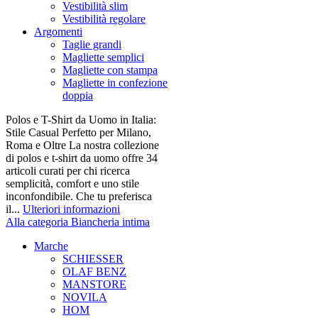
Vestibilità slim
Vestibilità regolare
Argomenti
Taglie grandi
Magliette semplici
Magliette con stampa
Magliette in confezione
doppia
Polos e T-Shirt da Uomo in Italia:
Stile Casual Perfetto per Milano,
Roma e Oltre La nostra collezione
di polos e t-shirt da uomo offre 34
articoli curati per chi ricerca
semplicità, comfort e uno stile
inconfondibile. Che tu preferisca
il...
Ulteriori informazioni
Alla categoria Biancheria intima
Marche
SCHIESSER
OLAF BENZ
MANSTORE
NOVILA
HOM