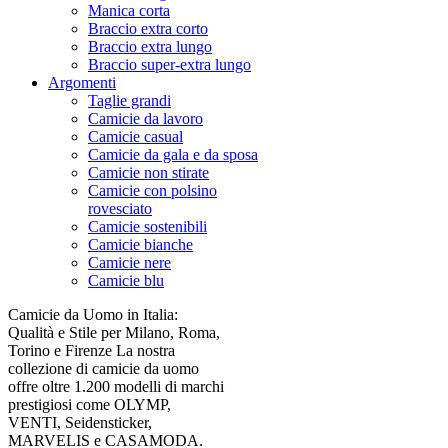
Manica corta
Braccio extra corto
Braccio extra lungo
Braccio super-extra lungo
Argomenti
Taglie grandi
Camicie da lavoro
Camicie casual
Camicie da gala e da sposa
Camicie non stirate
Camicie con polsino
rovesciato
Camicie sostenibili
Camicie bianche
Camicie nere
Camicie blu
Camicie da Uomo in Italia:
Qualità e Stile per Milano, Roma,
Torino e Firenze La nostra
collezione di camicie da uomo
offre oltre 1.200 modelli di marchi
prestigiosi come OLYMP,
VENTI, Seidensticker,
MARVELIS e CASAMODA.