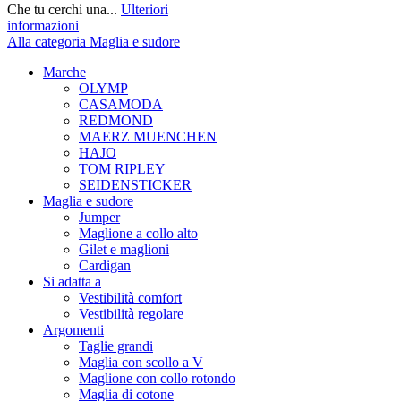
Che tu cerchi una...
Ulteriori
informazioni
Alla categoria Maglia e sudore
Marche
OLYMP
CASAMODA
REDMOND
MAERZ MUENCHEN
HAJO
TOM RIPLEY
SEIDENSTICKER
Maglia e sudore
Jumper
Maglione a collo alto
Gilet e maglioni
Cardigan
Si adatta a
Vestibilità comfort
Vestibilità regolare
Argomenti
Taglie grandi
Maglia con scollo a V
Maglione con collo rotondo
Maglia di cotone