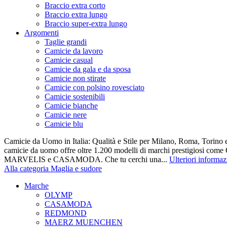
Braccio extra corto
Braccio extra lungo
Braccio super-extra lungo
Argomenti
Taglie grandi
Camicie da lavoro
Camicie casual
Camicie da gala e da sposa
Camicie non stirate
Camicie con polsino rovesciato
Camicie sostenibili
Camicie bianche
Camicie nere
Camicie blu
Camicie da Uomo in Italia: Qualità e Stile per Milano, Roma, Torino e
camicie da uomo offre oltre 1.200 modelli di marchi prestigiosi co
MARVELIS e CASAMODA. Che tu cerchi una...
Ulteriori informaz
Alla categoria Maglia e sudore
Marche
OLYMP
CASAMODA
REDMOND
MAERZ MUENCHEN