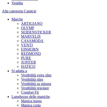
Vendita
Alla categoria Camicie
Marche
ARTIGIANO
OLYMP
SEIDENSTICKER
MARVELIS
CASAMODA
VENTI
EINHORN
REDMOND
PURE
JUPITER
HATICO
Si adatta a
Vestibilità extra slim
Vestibilità slim
Vestibilità su misura
Vestibilità regolare
Comfort Fit
Lunghezze delle maniche
Manica lunga
Manica corta