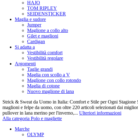
HAJO
TOM RIPLEY
SEIDENSTICKER
Maglia e sudore
Jumper
Maglione a collo alto
Gilet e maglioni
Cardigan
Si adatta a
Vestibilità comfort
Vestibilità regolare
Argomenti
Taglie grandi
Maglia con scollo a V
Maglione con collo rotondo
Maglia di cotone
Nuovo maglione di lana
Strick & Sweat da Uomo in Italia: Comfort e Stile per Ogni Stagione S
maglioni e felpe da uomo, con oltre 220 articoli selezionati dai miglio
pullover in lana merino per l'inverno,...
Ulteriori informazioni
Alla categoria Polo e magliette
Marche
OLYMP