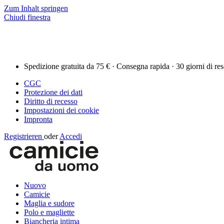
Zum Inhalt springen
Chiudi finestra
Spedizione gratuita da 75 € · Consegna rapida · 30 giorni di re
CGC
Protezione dei dati
Diritto di recesso
Impostazioni dei cookie
Impronta
Registrieren
oder
Accedi
Nuovo
Camicie
Maglia e sudore
Polo e magliette
Biancheria intima