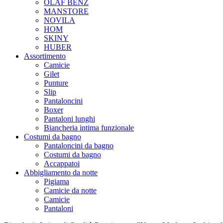
OLAF BENZ
MANSTORE
NOVILA
HOM
SKINY
HUBER
Assortimento
Camicie
Gilet
Punture
Slip
Pantaloncini
Boxer
Pantaloni lunghi
Biancheria intima funzionale
Costumi da bagno
Pantaloncini da bagno
Costumi da bagno
Accappatoi
Abbigliamento da notte
Pigiama
Camicie da notte
Camicie
Pantaloni