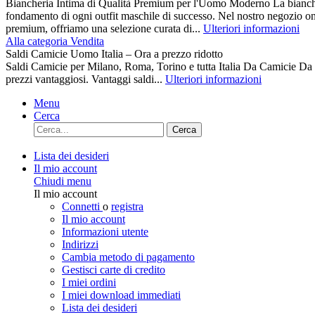
Biancheria Intima di Qualità Premium per l'Uomo Moderno La biancher
fondamento di ogni outfit maschile di successo. Nel nostro negozio on
premium, offriamo una selezione curata di...
Ulteriori informazioni
Alla categoria Vendita
Saldi Camicie Uomo Italia – Ora a prezzo ridotto
Saldi Camicie per Milano, Roma, Torino e tutta Italia Da Camici
prezzi vantaggiosi. Vantaggi saldi...
Ulteriori informazioni
Menu
Cerca
Cerca
Lista dei desideri
Il mio account
Chiudi menu
Il mio account
Connetti
o
registra
Il mio account
Informazioni utente
Indirizzi
Cambia metodo di pagamento
Gestisci carte di credito
I miei ordini
I miei download immediati
Lista dei desideri