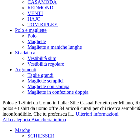
CASAMODA
REDMOND
VENTI
HAJO
TOM RIPLEY
Polo e magliette
Polo
Magliette
Magliette a maniche lunghe
Si adatta a
Vestibilità slim
Vestibilità regolare
Argomenti
Taglie grandi
Magliette semplici
Magliette con stampa
Magliette in confezione doppia
Polos e T-Shirt da Uomo in Italia: Stile Casual Perfetto per Milano, R
polos e t-shirt da uomo offre 34 articoli curati per chi ricerca semplicit
inconfondibile. Che tu preferisca il...
Ulteriori informazioni
Alla categoria Biancheria intima
Marche
SCHIESSER