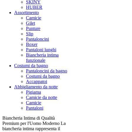
SKINY
HUBER
Assortimento
Camicie
Gilet
Punture
Slip
Pantaloncini
Boxer
Pantaloni lunghi
Biancheria intima
funzionale
Costumi da bagno
Pantaloncini da bagno
Costumi da bagno
Accappatoi
Abbigliamento da notte
Pigiama
Camicie da notte
Camicie
Pantaloni
Biancheria Intima di Qualità
Premium per l'Uomo Moderno La
biancheria intima rappresenta il