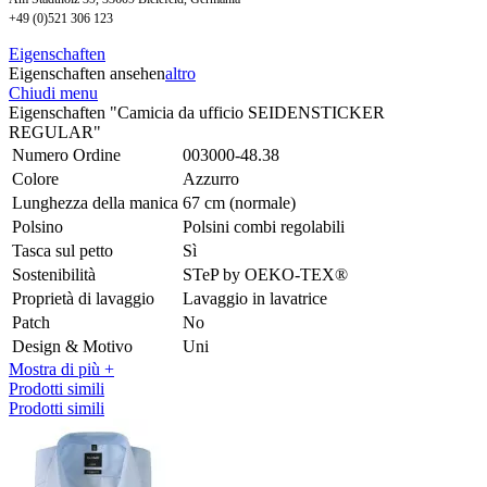
+49 (0)521 306 123
Eigenschaften
Eigenschaften ansehen
altro
Chiudi menu
Eigenschaften "Camicia da ufficio SEIDENSTICKER
REGULAR"
Numero Ordine
003000-48.38
Colore
Azzurro
Lunghezza della manica
67 cm (normale)
Polsino
Polsini combi regolabili
Tasca sul petto
Sì
Sostenibilità
STeP by OEKO-TEX®
Proprietà di lavaggio
Lavaggio in lavatrice
Patch
No
Design & Motivo
Uni
Mostra di più +
Prodotti simili
Prodotti simili