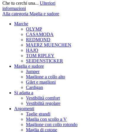
Che tu cerchi una...
Ulteriori
informazioni
Alla categoria Maglia e sudore
Marche
OLYMP
CASAMODA
REDMOND
MAERZ MUENCHEN
HAJO
TOM RIPLEY
SEIDENSTICKER
Maglia e sudore
Jumper
Maglione a collo alto
Gilet e maglioni
Cardigan
Si adatta a
Vestibilità comfort
Vestibilità regolare
Argomenti
Taglie grandi
Maglia con scollo a V
Maglione con collo rotondo
Maglia di cotone