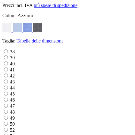
Prezzi incl. IVA
più spese di spedizione
Colore:
Azzurro
Taglia:
Tabella delle dimensioni
38
39
40
41
42
43
44
45
46
47
48
49
50
52