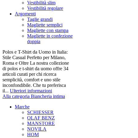
Vestibilità slim
Vestibilità regolare
Argomenti
Taglie grandi
Magliette semplici
Magliette con stampa
Magliette in confezione
doppia
Polos e T-Shirt da Uomo in Italia:
Stile Casual Perfetto per Milano,
Roma e Oltre La nostra collezione
di polos e t-shirt da uomo offre 34
articoli curati per chi ricerca
semplicità, comfort e uno stile
inconfondibile. Che tu preferisca
il...
Ulteriori informazioni
Alla categoria Biancheria intima
Marche
SCHIESSER
OLAF BENZ
MANSTORE
NOVILA
HOM