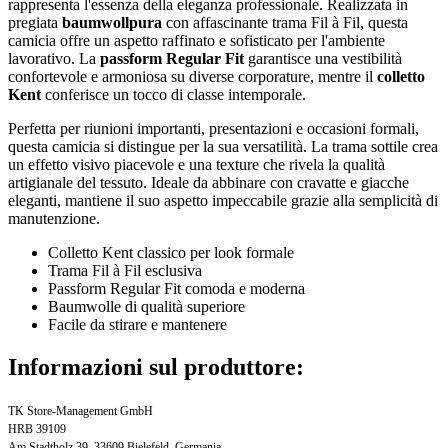
rappresenta l'essenza della eleganza professionale. Realizzata in
pregiata
baumwollpura
con affascinante trama Fil à Fil, questa
camicia offre un aspetto raffinato e sofisticato per l'ambiente
lavorativo. La
passform Regular Fit
garantisce una vestibilità
confortevole e armoniosa su diverse corporature, mentre il
colletto
Kent
conferisce un tocco di classe intemporale.
Perfetta per riunioni importanti, presentazioni e occasioni formali,
questa camicia si distingue per la sua versatilità. La trama sottile crea
un effetto visivo piacevole e una texture che rivela la qualità
artigianale del tessuto. Ideale da abbinare con cravatte e giacche
eleganti, mantiene il suo aspetto impeccabile grazie alla semplicità di
manutenzione.
Colletto Kent classico per look formale
Trama Fil à Fil esclusiva
Passform Regular Fit comoda e moderna
Baumwolle di qualità superiore
Facile da stirare e mantenere
Informazioni sul produttore:
TK Store-Management GmbH
HRB 39109
Am Stadtholz 39, 33609 Bielefeld, Germania