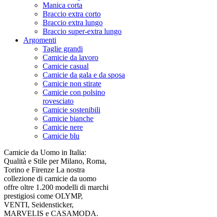
Manica corta
Braccio extra corto
Braccio extra lungo
Braccio super-extra lungo
Argomenti
Taglie grandi
Camicie da lavoro
Camicie casual
Camicie da gala e da sposa
Camicie non stirate
Camicie con polsino
rovesciato
Camicie sostenibili
Camicie bianche
Camicie nere
Camicie blu
Camicie da Uomo in Italia:
Qualità e Stile per Milano, Roma,
Torino e Firenze La nostra
collezione di camicie da uomo
offre oltre 1.200 modelli di marchi
prestigiosi come OLYMP,
VENTI, Seidensticker,
MARVELIS e CASAMODA.