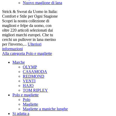
Nuovo maglione di lana
Strick & Sweat da Uomo in Italia:
Comfort e Stile per Ogni Stagione
Scopri la nostra collezione di
maglioni e felpe da uomo, con
oltre 220 articoli selezionati dai
migliori marchi europei. Che tu
cerchi un pullover in lana merino
per l'inverno,...
Ulteriori
informazioni
Alla categoria Polo e magliette
Marche
OLYMP
CASAMODA
REDMOND
VENTI
HAJO
TOM RIPLEY
Polo e magliette
Polo
Magliette
Magliette a maniche lunghe
Si adatta a