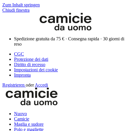
Zum Inhalt springen
Chiudi finestra
Spedizione gratuita da 75 € · Consegna rapida · 30 giorni di
reso
CGC
Protezione dei dati
Diritto di recesso
Impostazioni dei cookie
Impronta
Registrieren
oder
Accedi
Nuovo
Camicie
Maglia e sudore
Polo e magliette