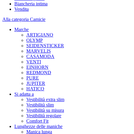
Biancheria intima
Vendita
Alla categoria Camicie
Marche
ARTIGIANO
OLYMP
SEIDENSTICKER
MARVELIS
CASAMODA
VENTI
EINHORN
REDMOND
PURE
JUPITER
HATICO
Si adatta a
Vestibilità extra slim
Vestibilità slim
Vestibilità su misura
Vestibilità regolare
Comfort Fit
Lunghezze delle maniche
Manica lunga