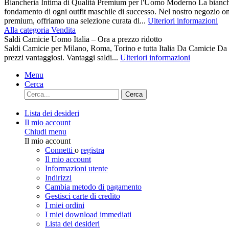
Biancheria Intima di Qualità Premium per l'Uomo Moderno La biancher
fondamento di ogni outfit maschile di successo. Nel nostro negozio on
premium, offriamo una selezione curata di...
Ulteriori informazioni
Alla categoria Vendita
Saldi Camicie Uomo Italia – Ora a prezzo ridotto
Saldi Camicie per Milano, Roma, Torino e tutta Italia Da Camici
prezzi vantaggiosi. Vantaggi saldi...
Ulteriori informazioni
Menu
Cerca
Cerca
Lista dei desideri
Il mio account
Chiudi menu
Il mio account
Connetti
o
registra
Il mio account
Informazioni utente
Indirizzi
Cambia metodo di pagamento
Gestisci carte di credito
I miei ordini
I miei download immediati
Lista dei desideri