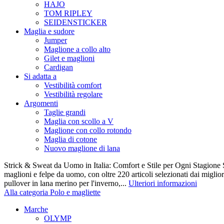
HAJO
TOM RIPLEY
SEIDENSTICKER
Maglia e sudore
Jumper
Maglione a collo alto
Gilet e maglioni
Cardigan
Si adatta a
Vestibilità comfort
Vestibilità regolare
Argomenti
Taglie grandi
Maglia con scollo a V
Maglione con collo rotondo
Maglia di cotone
Nuovo maglione di lana
Strick & Sweat da Uomo in Italia: Comfort e Stile per Ogni Stagione S
maglioni e felpe da uomo, con oltre 220 articoli selezionati dai miglio
pullover in lana merino per l'inverno,...
Ulteriori informazioni
Alla categoria Polo e magliette
Marche
OLYMP