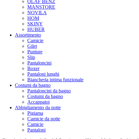
OLAF BENZ
MANSTORE
NOVILA
HOM
SKINY
HUBER
Assortimento
Camicie
Gilet
Punture
Slip
Pantaloncini
Boxer
Pantaloni lunghi
Biancheria intima funzionale
Costumi da bagno
Pantaloncini da bagno
Costumi da bagno
Accappatoi
Abbigliamento da notte
Pigiama
Camicie da notte
Camicie
Pantaloni