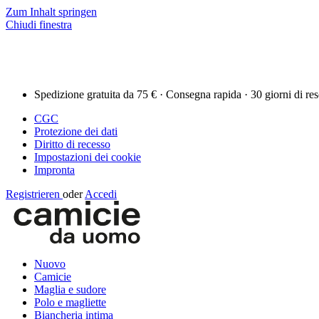
Zum Inhalt springen
Chiudi finestra
Spedizione gratuita da 75 € · Consegna rapida · 30 giorni di re
CGC
Protezione dei dati
Diritto di recesso
Impostazioni dei cookie
Impronta
Registrieren
oder
Accedi
Nuovo
Camicie
Maglia e sudore
Polo e magliette
Biancheria intima