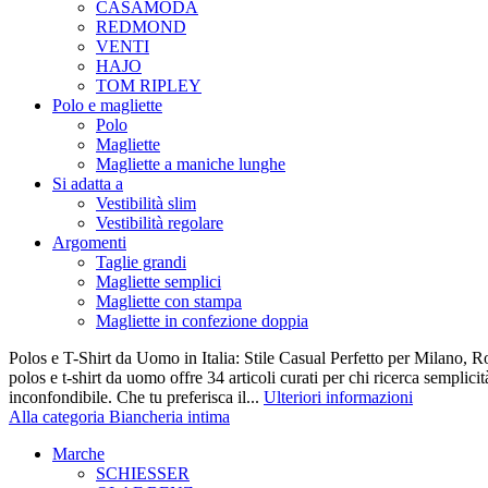
CASAMODA
REDMOND
VENTI
HAJO
TOM RIPLEY
Polo e magliette
Polo
Magliette
Magliette a maniche lunghe
Si adatta a
Vestibilità slim
Vestibilità regolare
Argomenti
Taglie grandi
Magliette semplici
Magliette con stampa
Magliette in confezione doppia
Polos e T-Shirt da Uomo in Italia: Stile Casual Perfetto per Milano, R
polos e t-shirt da uomo offre 34 articoli curati per chi ricerca semplicit
inconfondibile. Che tu preferisca il...
Ulteriori informazioni
Alla categoria Biancheria intima
Marche
SCHIESSER