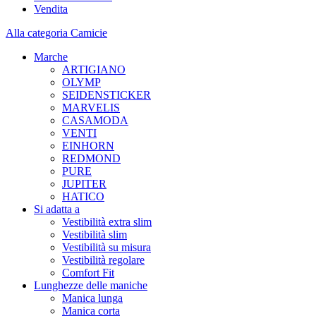
Vendita
Alla categoria Camicie
Marche
ARTIGIANO
OLYMP
SEIDENSTICKER
MARVELIS
CASAMODA
VENTI
EINHORN
REDMOND
PURE
JUPITER
HATICO
Si adatta a
Vestibilità extra slim
Vestibilità slim
Vestibilità su misura
Vestibilità regolare
Comfort Fit
Lunghezze delle maniche
Manica lunga
Manica corta