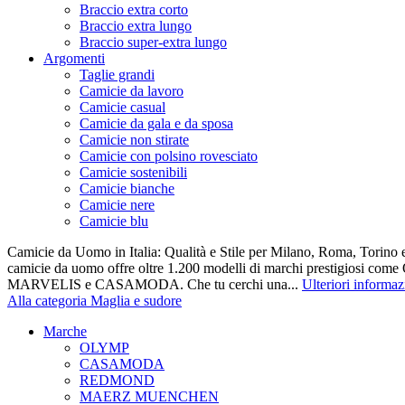
Braccio extra corto
Braccio extra lungo
Braccio super-extra lungo
Argomenti
Taglie grandi
Camicie da lavoro
Camicie casual
Camicie da gala e da sposa
Camicie non stirate
Camicie con polsino rovesciato
Camicie sostenibili
Camicie bianche
Camicie nere
Camicie blu
Camicie da Uomo in Italia: Qualità e Stile per Milano, Roma, Torino e
camicie da uomo offre oltre 1.200 modelli di marchi prestigiosi co
MARVELIS e CASAMODA. Che tu cerchi una...
Ulteriori informaz
Alla categoria Maglia e sudore
Marche
OLYMP
CASAMODA
REDMOND
MAERZ MUENCHEN