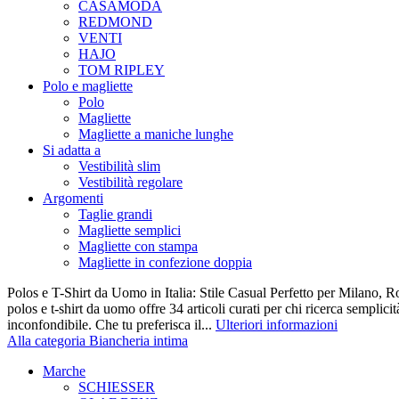
CASAMODA
REDMOND
VENTI
HAJO
TOM RIPLEY
Polo e magliette
Polo
Magliette
Magliette a maniche lunghe
Si adatta a
Vestibilità slim
Vestibilità regolare
Argomenti
Taglie grandi
Magliette semplici
Magliette con stampa
Magliette in confezione doppia
Polos e T-Shirt da Uomo in Italia: Stile Casual Perfetto per Milano, R
polos e t-shirt da uomo offre 34 articoli curati per chi ricerca semplicit
inconfondibile. Che tu preferisca il...
Ulteriori informazioni
Alla categoria Biancheria intima
Marche
SCHIESSER