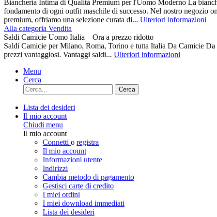
Biancheria Intima di Qualità Premium per l'Uomo Moderno La biancher
fondamento di ogni outfit maschile di successo. Nel nostro negozio on
premium, offriamo una selezione curata di...
Ulteriori informazioni
Alla categoria Vendita
Saldi Camicie Uomo Italia – Ora a prezzo ridotto
Saldi Camicie per Milano, Roma, Torino e tutta Italia Da Camici
prezzi vantaggiosi. Vantaggi saldi...
Ulteriori informazioni
Menu
Cerca
Cerca
Lista dei desideri
Il mio account
Chiudi menu
Il mio account
Connetti
o
registra
Il mio account
Informazioni utente
Indirizzi
Cambia metodo di pagamento
Gestisci carte di credito
I miei ordini
I miei download immediati
Lista dei desideri