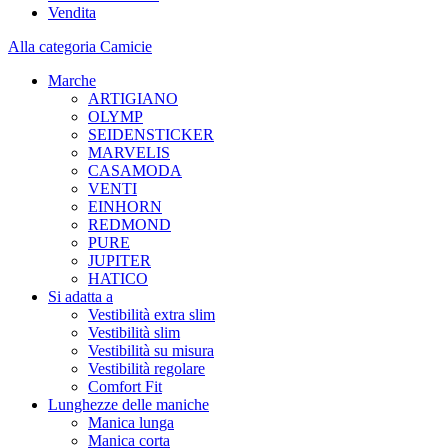
Vendita
Alla categoria Camicie
Marche
ARTIGIANO
OLYMP
SEIDENSTICKER
MARVELIS
CASAMODA
VENTI
EINHORN
REDMOND
PURE
JUPITER
HATICO
Si adatta a
Vestibilità extra slim
Vestibilità slim
Vestibilità su misura
Vestibilità regolare
Comfort Fit
Lunghezze delle maniche
Manica lunga
Manica corta