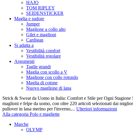
HAJO
TOM RIPLEY
SEIDENSTICKER
Maglia e sudore
Jumper
Maglione a collo alto
Gilet e maglioni
Cardigan
Si adatta a
Vestibilità comfort
Vestibilità regolare
Argomenti
Taglie grandi
Maglia con scollo a V
Maglione con collo rotondo
Maglia di cotone
Nuovo maglione di lana
Strick & Sweat da Uomo in Italia: Comfort e Stile per Ogni Stagione S
maglioni e felpe da uomo, con oltre 220 articoli selezionati dai miglio
pullover in lana merino per l'inverno,...
Ulteriori informazioni
Alla categoria Polo e magliette
Marche
OLYMP