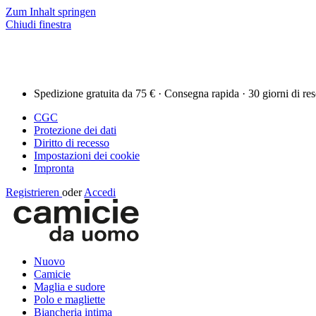
Zum Inhalt springen
Chiudi finestra
Spedizione gratuita da 75 € · Consegna rapida · 30 giorni di re
CGC
Protezione dei dati
Diritto di recesso
Impostazioni dei cookie
Impronta
Registrieren
oder
Accedi
Nuovo
Camicie
Maglia e sudore
Polo e magliette
Biancheria intima