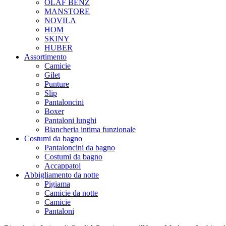
OLAF BENZ
MANSTORE
NOVILA
HOM
SKINY
HUBER
Assortimento
Camicie
Gilet
Punture
Slip
Pantaloncini
Boxer
Pantaloni lunghi
Biancheria intima funzionale
Costumi da bagno
Pantaloncini da bagno
Costumi da bagno
Accappatoi
Abbigliamento da notte
Pigiama
Camicie da notte
Camicie
Pantaloni