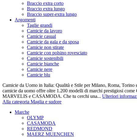
Braccio extra corto
Braccio extra lungo
Braccio super-extra lungo
Argomenti
Taglie grandi
Camicie da lavoro
Camicie casual
Camicie da gala e da sposa
Camicie non stirate
Camicie con polsino rovesciato
Camicie sostenibili
Camicie bianche
Camicie nere
Camicie blu
Camicie da Uomo in Italia: Qualità e Stile per Milano, Roma, Torino e
camicie da uomo offre oltre 1.200 modelli di marchi prestigiosi co
MARVELIS e CASAMODA. Che tu cerchi una...
Ulteriori informaz
Alla categoria Maglia e sudore
Marche
OLYMP
CASAMODA
REDMOND
MAERZ MUENCHEN