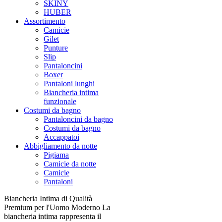
SKINY
HUBER
Assortimento
Camicie
Gilet
Punture
Slip
Pantaloncini
Boxer
Pantaloni lunghi
Biancheria intima
funzionale
Costumi da bagno
Pantaloncini da bagno
Costumi da bagno
Accappatoi
Abbigliamento da notte
Pigiama
Camicie da notte
Camicie
Pantaloni
Biancheria Intima di Qualità
Premium per l'Uomo Moderno La
biancheria intima rappresenta il