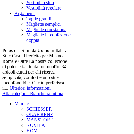
Vestibilità slim
Vestibilità regolare
Argomenti
Taglie grandi
Magliette semplici
Magliette con stampa
Magliette in confezione
doppia
Polos e T-Shirt da Uomo in Italia:
Stile Casual Perfetto per Milano,
Roma e Oltre La nostra collezione
di polos e t-shirt da uomo offre 34
articoli curati per chi ricerca
semplicità, comfort e uno stile
inconfondibile. Che tu preferisca
il...
Ulteriori informazioni
Alla categoria Biancheria intima
Marche
SCHIESSER
OLAF BENZ
MANSTORE
NOVILA
HOM