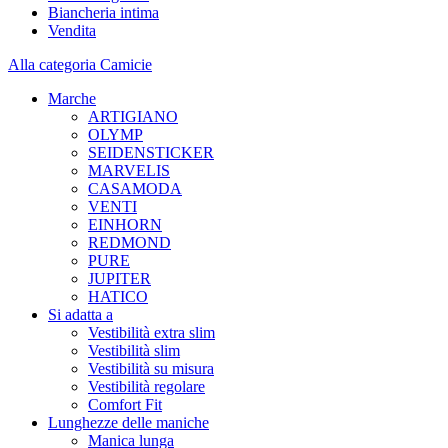
Biancheria intima
Vendita
Alla categoria Camicie
Marche
ARTIGIANO
OLYMP
SEIDENSTICKER
MARVELIS
CASAMODA
VENTI
EINHORN
REDMOND
PURE
JUPITER
HATICO
Si adatta a
Vestibilità extra slim
Vestibilità slim
Vestibilità su misura
Vestibilità regolare
Comfort Fit
Lunghezze delle maniche
Manica lunga