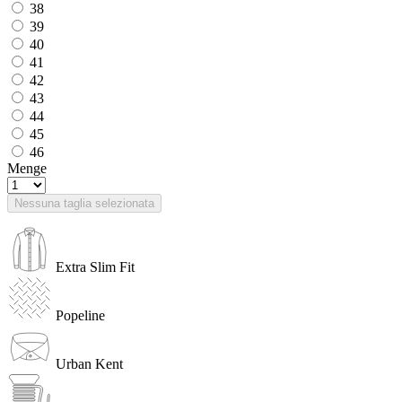
38
39
40
41
42
43
44
45
46
Menge
Nessuna taglia selezionata
Extra Slim Fit
Popeline
Urban Kent