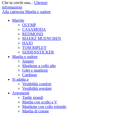
Che tu cerchi una...
Ulteriori
informazioni
Alla categoria Maglia e sudore
Marche
OLYMP
CASAMODA
REDMOND
MAERZ MUENCHEN
HAJO
TOM RIPLEY
SEIDENSTICKER
Maglia e sudore
Jumper
Maglione a collo alto
Gilet e maglioni
Cardigan
Si adatta a
Vestibilità comfort
Vestibilità regolare
Argomenti
Taglie grandi
Maglia con scollo a V
Maglione con collo rotondo
Maglia di cotone