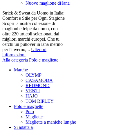
Nuovo maglione di lana
Strick & Sweat da Uomo in Italia:
Comfort e Stile per Ogni Stagione
Scopri la nostra collezione di
maglioni e felpe da uomo, con
oltre 220 articoli selezionati dai
migliori marchi europei. Che tu
cerchi un pullover in lana merino
per l'inverno,...
Ulteriori
informazioni
Alla categoria Polo e magliette
Marche
OLYMP
CASAMODA
REDMOND
VENTI
HAJO
TOM RIPLEY
Polo e magliette
Polo
Magliette
Magliette a maniche lunghe
Si adatta a