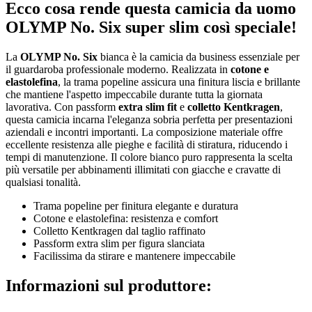
Ecco cosa rende questa camicia da uomo
OLYMP No. Six super slim così speciale!
La
OLYMP No. Six
bianca è la camicia da business essenziale per
il guardaroba professionale moderno. Realizzata in
cotone e
elastolefina
, la trama popeline assicura una finitura liscia e brillante
che mantiene l'aspetto impeccabile durante tutta la giornata
lavorativa. Con passform
extra slim fit
e
colletto Kentkragen
,
questa camicia incarna l'eleganza sobria perfetta per presentazioni
aziendali e incontri importanti. La composizione materiale offre
eccellente resistenza alle pieghe e facilità di stiratura, riducendo i
tempi di manutenzione. Il colore bianco puro rappresenta la scelta
più versatile per abbinamenti illimitati con giacche e cravatte di
qualsiasi tonalità.
Trama popeline per finitura elegante e duratura
Cotone e elastolefina: resistenza e comfort
Colletto Kentkragen dal taglio raffinato
Passform extra slim per figura slanciata
Facilissima da stirare e mantenere impeccabile
Informazioni sul produttore: