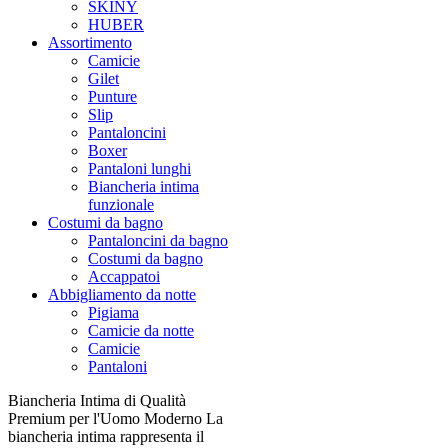
SKINY
HUBER
Assortimento
Camicie
Gilet
Punture
Slip
Pantaloncini
Boxer
Pantaloni lunghi
Biancheria intima
funzionale
Costumi da bagno
Pantaloncini da bagno
Costumi da bagno
Accappatoi
Abbigliamento da notte
Pigiama
Camicie da notte
Camicie
Pantaloni
Biancheria Intima di Qualità
Premium per l'Uomo Moderno La
biancheria intima rappresenta il