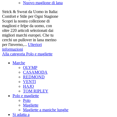
Nuovo maglione di lana
Strick & Sweat da Uomo in Italia:
Comfort e Stile per Ogni Stagione
Scopri la nostra collezione di
maglioni e felpe da uomo, con
oltre 220 articoli selezionati dai
migliori marchi europei. Che tu
cerchi un pullover in lana merino
per l'inverno,...
Ulteriori
informazioni
Alla categoria Polo e magliette
Marche
OLYMP
CASAMODA
REDMOND
VENTI
HAJO
TOM RIPLEY
Polo e magliette
Polo
Magliette
Magliette a maniche lunghe
Si adatta a