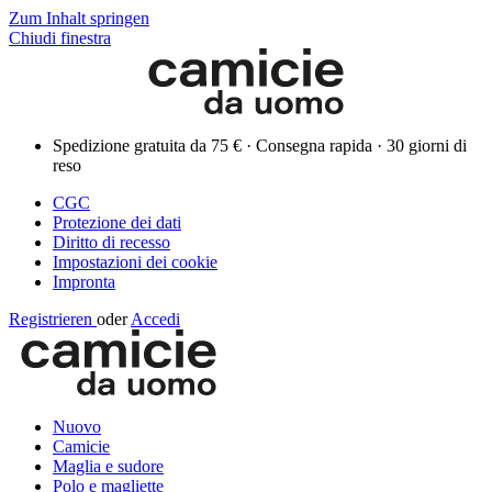
Zum Inhalt springen
Chiudi finestra
Spedizione gratuita da 75 € · Consegna rapida · 30 giorni di
reso
CGC
Protezione dei dati
Diritto di recesso
Impostazioni dei cookie
Impronta
Registrieren
oder
Accedi
Nuovo
Camicie
Maglia e sudore
Polo e magliette