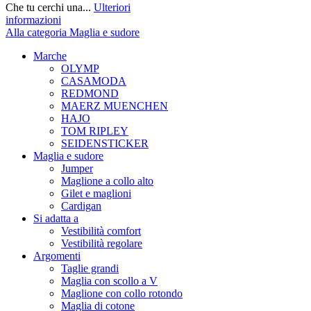
Che tu cerchi una...
Ulteriori
informazioni
Alla categoria Maglia e sudore
Marche
OLYMP
CASAMODA
REDMOND
MAERZ MUENCHEN
HAJO
TOM RIPLEY
SEIDENSTICKER
Maglia e sudore
Jumper
Maglione a collo alto
Gilet e maglioni
Cardigan
Si adatta a
Vestibilità comfort
Vestibilità regolare
Argomenti
Taglie grandi
Maglia con scollo a V
Maglione con collo rotondo
Maglia di cotone