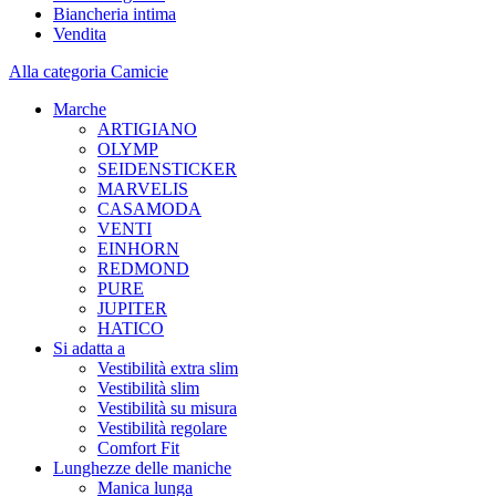
Biancheria intima
Vendita
Alla categoria Camicie
Marche
ARTIGIANO
OLYMP
SEIDENSTICKER
MARVELIS
CASAMODA
VENTI
EINHORN
REDMOND
PURE
JUPITER
HATICO
Si adatta a
Vestibilità extra slim
Vestibilità slim
Vestibilità su misura
Vestibilità regolare
Comfort Fit
Lunghezze delle maniche
Manica lunga