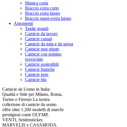
Manica corta
Braccio extra corto
Braccio extra lungo
Braccio super-extra lungo
Argomenti
Taglie grandi
Camicie da lavoro
Camicie casual
Camicie da gala e da sposa
Camicie non stirate
Camicie con polsino
rovesciato
Camicie sostenibili
Camicie bianche
Camicie nere
Camicie blu
Camicie da Uomo in Italia:
Qualità e Stile per Milano, Roma,
Torino e Firenze La nostra
collezione di camicie da uomo
offre oltre 1.200 modelli di marchi
prestigiosi come OLYMP,
VENTI, Seidensticker,
MARVELIS e CASAMODA.